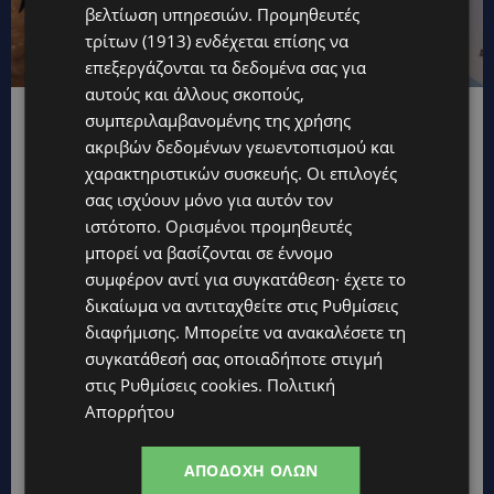
βελτίωση υπηρεσιών.
Προμηθευτές
τρίτων (1913)
ενδέχεται επίσης να
επεξεργάζονται τα δεδομένα σας για
αυτούς και άλλους σκοπούς,
συμπεριλαμβανομένης της χρήσης
Ο Ανδρέας Μαυρογιάννης και ο Γιάννης
ακριβών δεδομένων γεωεντοπισμού και
Χριστοδούλου
χαρακτηριστικών συσκευής. Οι επιλογές
σας ισχύουν μόνο για αυτόν τον
ιστότοπο. Ορισμένοι προμηθευτές
μπορεί να βασίζονται σε έννομο
συμφέρον αντί για συγκατάθεση· έχετε το
δικαίωμα να αντιταχθείτε στις
Ρυθμίσεις
διαφήμισης
. Μπορείτε να ανακαλέσετε τη
συγκατάθεσή σας οποιαδήποτε στιγμή
στις
Ρυθμίσεις cookies
.
Πολιτική
Απορρήτου
ΑΠΟΔΟΧΉ ΌΛΩΝ