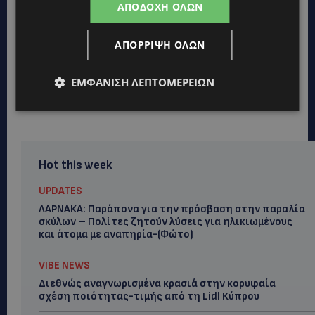
ΑΠΟΔΟΧΉ ΌΛΩΝ
ΑΠΌΡΡΙΨΗ ΌΛΩΝ
ΕΜΦΆΝΙΣΗ ΛΕΠΤΟΜΕΡΕΙΏΝ
Hot this week
UPDATES
ΛΑΡΝΑΚΑ: Παράπονα για την πρόσβαση στην παραλία
σκύλων – Πολίτες ζητούν λύσεις για ηλικιωμένους
και άτομα με αναπηρία-(Φώτο)
VIBE NEWS
Διεθνώς αναγνωρισμένα κρασιά στην κορυφαία
σχέση ποιότητας-τιμής από τη Lidl Κύπρου