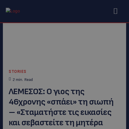
STORIES
2
min.
Read
ΛΕΜΕΣΟΣ: Ο γιος της
46χρονης «σπάει» τη σιωπή
– «Σταματήστε τις εικασίες
και σεβαστείτε τη μητέρα