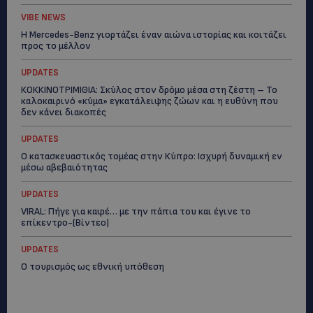
VIBE NEWS
Η Mercedes-Benz γιορτάζει έναν αιώνα ιστορίας και κοιτάζει
προς το μέλλον
UPDATES
ΚΟΚΚΙΝΟΤΡΙΜΙΘΙΑ: Σκύλος στον δρόμο μέσα στη ζέστη – Το
καλοκαιρινό «κύμα» εγκατάλειψης ζώων και η ευθύνη που
δεν κάνει διακοπές
UPDATES
Ο κατασκευαστικός τομέας στην Κύπρο: Ισχυρή δυναμική εν
μέσω αβεβαιότητας
UPDATES
VIRAL: Πήγε για καφέ… με την πάπια του και έγινε το
επίκεντρο-(Βίντεο)
UPDATES
Ο τουρισμός ως εθνική υπόθεση