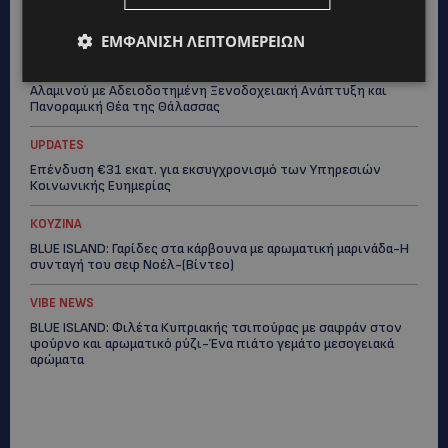
Ο τουρισμός ως εθνική υπόθεση
ΕΜΦΆΝΙΣΗ ΛΕΠΤΟΜΕΡΕΙΏΝ
UPDATES
Εμβληματική Τουριστική Έκταση στην Παραλιακή Ζώνη
Αλαμινού με Αδειοδοτημένη Ξενοδοχειακή Ανάπτυξη και
Πανοραμική Θέα της Θάλασσας
UPDATES
Επένδυση €31 εκατ. για εκσυγχρονισμό των Υπηρεσιών
Κοινωνικής Ευημερίας
ΚΟΥΖΙΝΑ
BLUE ISLAND: Γαρίδες στα κάρβουνα με αρωματική μαρινάδα-Η
συνταγή του σεφ Νοέλ-(Βίντεο)
VIBE NEWS
BLUE ISLAND: Φιλέτα Κυπριακής τσιπούρας με σαφράν στον
φούρνο και αρωματικό ρύζι-Ένα πιάτο γεμάτο μεσογειακά
αρώματα