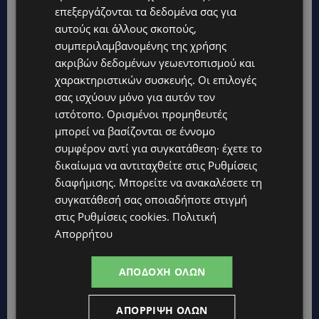
επεξεργάζονται τα δεδομένα σας για
αυτούς και άλλους σκοπούς,
συμπεριλαμβανομένης της χρήσης
ακριβών δεδομένων γεωεντοπισμού και
χαρακτηριστικών συσκευής. Οι επιλογές
Topics
σας ισχύουν μόνο για αυτόν τον
ιστότοπο. Ορισμένοι προμηθευτές
μπορεί να βασίζονται σε έννομο
UPDATES
συμφέρον αντί για συγκατάθεση· έχετε το
ΚΟΚΚΙΝΟΤΡΙΜΙΘΙΑ: Σκύλος στον δρόμο μέσα στη ζέστη – Το
καλοκαιρινό «κύμα» εγκατάλειψης ζώων και η ευθύνη που
δικαίωμα να αντιταχθείτε στις
Ρυθμίσεις
δεν κάνει διακοπές
διαφήμισης
. Μπορείτε να ανακαλέσετε τη
UPDATES
συγκατάθεσή σας οποιαδήποτε στιγμή
Ο κατασκευαστικός τομέας στην Κύπρο: Ισχυρή δυναμική εν
στις
Ρυθμίσεις cookies
.
Πολιτική
μέσω αβεβαιότητας
Απορρήτου
UPDATES
ΑΠΟΔΟΧΉ ΌΛΩΝ
VIRAL: Πήγε για καφέ… με την πάπια του και έγινε το
επίκεντρο-(Βίντεο)
ΑΠΌΡΡΙΨΗ ΌΛΩΝ
UPDATES