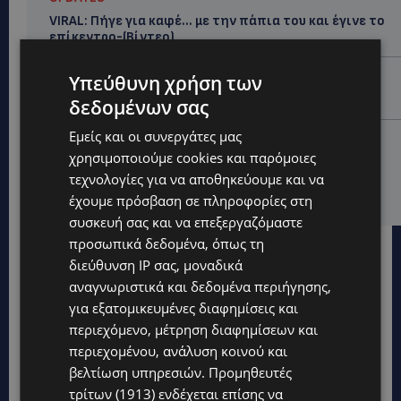
VIRAL: Πήγε για καφέ… με την πάπια του και έγινε το
επίκεντρο-(Βίντεο)
UPDATES
Υπεύθυνη χρήση των
Ο τουρισμός ως εθνική υπόθεση
δεδομένων σας
Εμείς και οι συνεργάτες μας
UPDATES
χρησιμοποιούμε cookies και παρόμοιες
Εμβληματική Τουριστική Έκταση στην Παραλιακή
τεχνολογίες για να αποθηκεύουμε και να
Ζώνη Αλαμινού με Αδειοδοτημένη Ξενοδοχειακή
Ανάπτυξη και Πανοραμική Θέα της Θάλασσας
έχουμε πρόσβαση σε πληροφορίες στη
συσκευή σας και να επεξεργαζόμαστε
προσωπικά δεδομένα, όπως τη
διεύθυνση IP σας, μοναδικά
αναγνωριστικά και δεδομένα περιήγησης,
για εξατομικευμένες διαφημίσεις και
περιεχόμενο, μέτρηση διαφημίσεων και
περιεχομένου, ανάλυση κοινού και
βελτίωση υπηρεσιών.
Προμηθευτές
τρίτων (1913)
ενδέχεται επίσης να