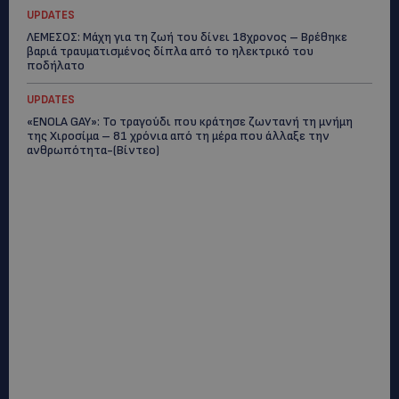
UPDATES
ΛΕΜΕΣΟΣ: Μάχη για τη ζωή του δίνει 18χρονος – Βρέθηκε
βαριά τραυματισμένος δίπλα από το ηλεκτρικό του
ποδήλατο
UPDATES
«ENOLA GAY»: Το τραγούδι που κράτησε ζωντανή τη μνήμη
της Χιροσίμα – 81 χρόνια από τη μέρα που άλλαξε την
ανθρωπότητα-(Bίντεο)