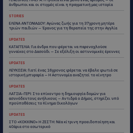
άνθρωποι και οι στιγμές είναι η πραγματική μας ιστορία
STORIES
ΕΛΕΝΑ ΑΝΤΩΝΙΑΔΟΥ: Αγώνας ζωής για τη 37χρονη μητέρα
τριών παιδιών – Έρανος για τη θεραπεία της στην Αγγλία
UPDATES
ΚΑΤΑΓΓΕΛΙΑ: Για άνδρα που φέρεται να παρενοχλούσε
γυναίκες στο Δασούδι – Σε εξέλιξη οι αστυνομικές έρευνες
UPDATES
ΛΕΥΚΩΣΙΑ: Γιατί ένας 16χρονος φέρεται να έβαλε φωτιά σε
ιστορική μπυραρία – Η Αστυνομία αναζητεί το κίνητρο
UPDATES
ΛΑΤΣΙΑ-ΓΕΡΙ: Στο επίκεντρο η δημιουργία δομών για
ασυνόδευτους ανήλικους – Αντιδρά ο Δήμος, στηρίζει υπό
προϋποθέσεις το Κίνημα Οικολόγων
UPDATES
ΣΤΟ «ΚΟΚΚΙΝΟ» Η ΖΕΣΤΗ: Νέα κίτρινη προειδοποίηση και
40άρια στο εσωτερικό