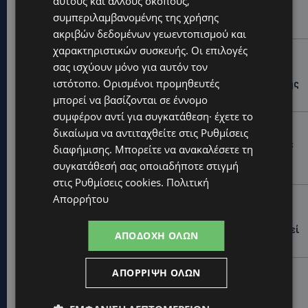
αυτούς και άλλους σκοπούς,
Οι άνθρωποι και οι στιγμές είναι η πραγματική μας
συμπεριλαμβανομένης της χρήσης
ιστορία
ακριβών δεδομένων γεωεντοπισμού και
χαρακτηριστικών συσκευής. Οι επιλογές
STORIES
σας ισχύουν μόνο για αυτόν τον
ΕΛΕΝΑ ΑΝΤΩΝΙΑΔΟΥ: Αγώνας ζωής για τη 37χρονη
ιστότοπο. Ορισμένοι προμηθευτές
μητέρα τριών παιδιών – Έρανος για τη θεραπεία της
στην Αγγλία
μπορεί να βασίζονται σε έννομο
συμφέρον αντί για συγκατάθεση· έχετε το
UPDATES
δικαίωμα να αντιταχθείτε στις
Ρυθμίσεις
ΚΑΤΑΓΓΕΛΙΑ: Για άνδρα που φέρεται να παρενοχλούσε
διαφήμισης
. Μπορείτε να ανακαλέσετε τη
γυναίκες στο Δασούδι – Σε εξέλιξη οι αστυνομικές
συγκατάθεσή σας οποιαδήποτε στιγμή
έρευνες
στις
Ρυθμίσεις cookies
.
Πολιτική
Απορρήτου
UPDATES
ΛΕΥΚΩΣΙΑ: Γιατί ένας 16χρονος φέρεται να έβαλε
φωτιά σε ιστορική μπυραρία – Η Αστυνομία αναζητεί
ΑΠΟΔΟΧΉ ΌΛΩΝ
το κίνητρο
UPDATES
ΑΠΌΡΡΙΨΗ ΌΛΩΝ
ΛΑΤΣΙΑ-ΓΕΡΙ: Στο επίκεντρο η δημιουργία δομών για
ασυνόδευτους ανήλικους – Αντιδρά ο Δήμος,