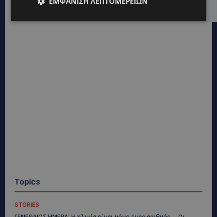
ΕΜΦΆΝΙΣΗ ΛΕΠΤΟΜΕΡΕΙΏΝ
στηρίζει υπό προϋποθέσεις το Κίνημα Οικολόγων
Topics
STORIES
ΓΕΝΕΘΛΙΟΣ ΗΜΕΡΑ: Η ηλικία είναι μόνο ένας αριθμός – Οι