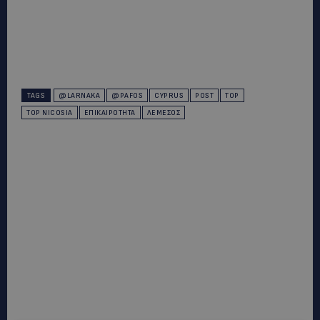
TAGS
@LARNAKA
@PAFOS
CYPRUS
POST
TOP
TOP NICOSIA
ΕΠΙΚΑΙΡΌΤΗΤΑ
ΛΕΜΕΣΌΣ