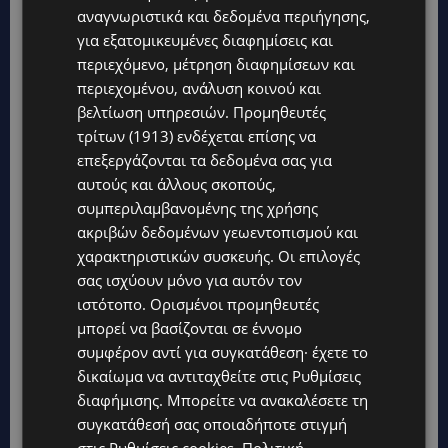
αναγνωριστικά και δεδομένα περιήγησης,
για εξατομικευμένες διαφημίσεις και
TAGS
@LARNAKA
@PAFOS
CYPRUS
POST
TOP
περιεχόμενο, μέτρηση διαφημίσεων και
TOP NICOSIA
ΕΠΙΚΑΙΡΌΤΗΤΑ
ΛΕΜΕΣΌΣ
περιεχομένου, ανάλυση κοινού και
βελτίωση υπηρεσιών.
Προμηθευτές
τρίτων (1913)
ενδέχεται επίσης να
επεξεργάζονται τα δεδομένα σας για
αυτούς και άλλους σκοπούς,
συμπεριλαμβανομένης της χρήσης
ακριβών δεδομένων γεωεντοπισμού και
χαρακτηριστικών συσκευής. Οι επιλογές
σας ισχύουν μόνο για αυτόν τον
ιστότοπο. Ορισμένοι προμηθευτές
μπορεί να βασίζονται σε έννομο
συμφέρον αντί για συγκατάθεση· έχετε το
δικαίωμα να αντιταχθείτε στις
Ρυθμίσεις
διαφήμισης
. Μπορείτε να ανακαλέσετε τη
συγκατάθεσή σας οποιαδήποτε στιγμή
στις
Ρυθμίσεις cookies
.
Πολιτική