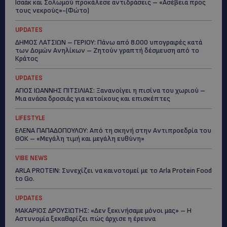
Ισαάκ και Σολωμού προκάλεσε αντιδράσεις – «Ασέβεια προς
τους νεκρούς»-(Φώτο)
UPDATES
ΔΗΜΟΣ ΛΑΤΣΙΩΝ – ΓΕΡΙΟΥ: Πάνω από 8.000 υπογραφές κατά
των Δομών Ανηλίκων – Ζητούν γραπτή δέσμευση από το
Κράτος
UPDATES
ΑΓΙΟΣ ΙΩΑΝΝΗΣ ΠΙΤΣΙΛΙΑΣ: Ξανανοίγει η πισίνα του χωριού –
Μια ανάσα δροσιάς για κατοίκους και επισκέπτες
LIFESTYLE
ΕΛΕΝΑ ΠΑΠΑΔΟΠΟΥΛΟΥ: Από τη σκηνή στην Αντιπροεδρία του
ΘΟΚ – «Μεγάλη τιμή και μεγάλη ευθύνη»
VIBE NEWS
ARLA PROTEIN: Συνεχίζει να καινοτομεί με το Arla Protein Food
to Go.
UPDATES
ΜΑΚΑΡΙΟΣ ΔΡΟΥΣΙΩΤΗΣ: «Δεν ξεκινήσαμε μόνοι μας» – Η
Αστυνομία ξεκαθαρίζει πώς άρχισε η έρευνα