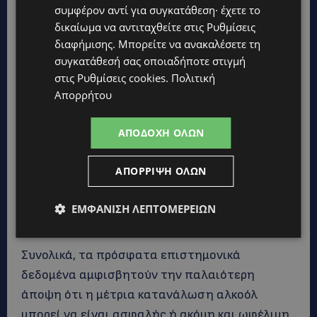
συμφέρον αντί για συγκατάθεση· έχετε το
εκτιμήθηκε ότι ένας στους 25 πρόωρους
δικαίωμα να αντιταχθείτε στις
Ρυθμίσεις
θανάτους σχετίζεται άμεσα με την
διαφήμισης
. Μπορείτε να ανακαλέσετε τη
κατανάλωση αλκοόλ.
Επιπλέον, ακόμη και ένα
συγκατάθεσή σας οποιαδήποτε στιγμή
μόνο ποτό την ημέρα συνδέθηκε με αυξημένο
στις
Ρυθμίσεις cookies
.
Πολιτική
Απορρήτου
κίνδυνο θανάτου από κίρρωση του ήπατος,
καρκίνο του οισοφάγου και καρκίνο της
ΑΠΟΔΟΧΉ ΌΛΩΝ
στοματικής κοιλότητας.
Στις γυναίκες,
διαπιστώθηκε επίσης ότι ο κίνδυνος
ΑΠΌΡΡΙΨΗ ΌΛΩΝ
εμφάνισης καρκίνου του μαστού αυξάνεται
όσο αυξάνεται η εβδομαδιαία κατανάλωση
ΕΜΦΆΝΙΣΗ ΛΕΠΤΟΜΕΡΕΙΏΝ
αλκοόλ.
Συνολικά, τα πρόσφατα επιστημονικά
δεδομένα αμφισβητούν την παλαιότερη
άποψη ότι η μέτρια κατανάλωση αλκοόλ
μπορεί να είναι ασφαλής ή ακόμη και ωφέλιμη.