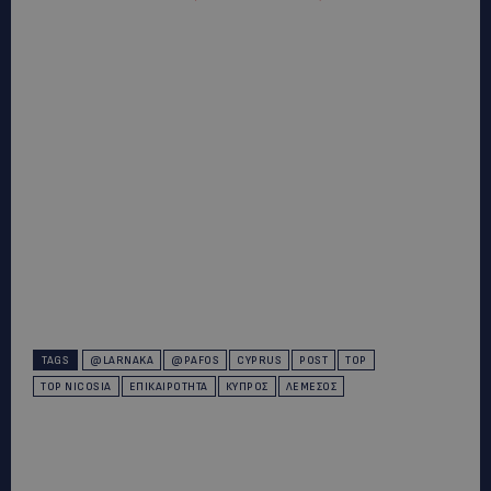
TAGS
@LARNAKA
@PAFOS
CYPRUS
POST
TOP
TOP NICOSIA
ΕΠΙΚΑΙΡΌΤΗΤΑ
ΚΎΠΡΟΣ
ΛΕΜΕΣΌΣ