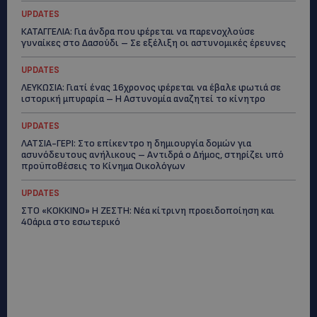
UPDATES
ΚΑΤΑΓΓΕΛΙΑ: Για άνδρα που φέρεται να παρενοχλούσε
γυναίκες στο Δασούδι – Σε εξέλιξη οι αστυνομικές έρευνες
UPDATES
ΛΕΥΚΩΣΙΑ: Γιατί ένας 16χρονος φέρεται να έβαλε φωτιά σε
ιστορική μπυραρία – Η Αστυνομία αναζητεί το κίνητρο
UPDATES
ΛΑΤΣΙΑ-ΓΕΡΙ: Στο επίκεντρο η δημιουργία δομών για
ασυνόδευτους ανήλικους – Αντιδρά ο Δήμος, στηρίζει υπό
προϋποθέσεις το Κίνημα Οικολόγων
UPDATES
ΣΤΟ «ΚΟΚΚΙΝΟ» Η ΖΕΣΤΗ: Νέα κίτρινη προειδοποίηση και
40άρια στο εσωτερικό