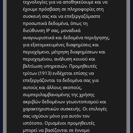
κατανάλωσης αλκοόλ
τεχνολογίες για να αποθηκεύουμε και να
έχουμε πρόσβαση σε πληροφορίες στη
με διάφορες μορφές
συσκευή σας και να επεξεργαζόμαστε
καρκίνου,
προσωπικά δεδομένα, όπως τη
διεύθυνση IP σας, μοναδικά
καρδιαγγειακές
αναγνωριστικά και δεδομένα περιήγησης,
παθήσεις και ηπατικά
για εξατομικευμένες διαφημίσεις και
περιεχόμενο, μέτρηση διαφημίσεων και
νοσήματα, καθώς και
περιεχομένου, ανάλυση κοινού και
βελτίωση υπηρεσιών.
στοιχεία εθνικών
Προμηθευτές
τρίτων (1913)
ενδέχεται επίσης να
στατιστικών για τη
επεξεργάζονται τα δεδομένα σας για
αυτούς και άλλους σκοπούς,
θνησιμότητα.
συμπεριλαμβανομένης της χρήσης
ακριβών δεδομένων γεωεντοπισμού και
Η ανασκόπηση έδειξε ότι οι κίνδυνοι για την
χαρακτηριστικών συσκευής. Οι επιλογές
υγεία αυξάνονται όσο αυξάνεται η
σας ισχύουν μόνο για αυτόν τον
ιστότοπο. Ορισμένοι προμηθευτές
κατανάλωση αλκοόλ. Για άτομα που
μπορεί να βασίζονται σε έννομο
καταναλώνουν περίπου 14 ποτά την εβδομάδα,