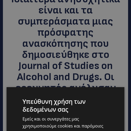
είναι και τα
συμπεράσματα μιας
πρόσφατης
ανασκόπησης που
δημοσιεύθηκε στο
Journal of Studies on
Alcohol and Drugs. Οι
ερευνητές ανέλυσαν
δεδομένα από 16
Υπεύθυνη χρήση των
μελέτες σχετικά με τη
δεδομένων σας
σχέση της
Εμείς και οι συνεργάτες μας
χρησιμοποιούμε cookies και παρόμοιες