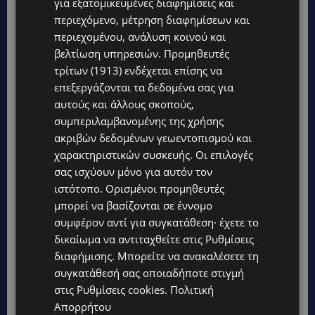
για εξατομικευμένες διαφημίσεις και
περιεχόμενο, μέτρηση διαφημίσεων και
περιεχομένου, ανάλυση κοινού και
βελτίωση υπηρεσιών.
Προμηθευτές
ΔΙΑΒΑΣΤΕ ΕΠΙΣΗΣ:
τρίτων (1913)
ενδέχεται επίσης να
επεξεργάζονται τα δεδομένα σας για
αυτούς και άλλους σκοπούς,
ΤΟ ΜΙΚΡΟ «ΘΑΥΜΑ ΤΗΣ ΖΩΗΣ»: Από τα 920
συμπεριλαμβανομένης της χρήσης
γραμμάρια στα πέντε χρόνια-Η ιστορία της
ακριβών δεδομένων γεωεντοπισμού και
μικρής Μ.Τ.-Πόσα πρόωρα μωρά γεννιούνται
χαρακτηριστικών συσκευής. Οι επιλογές
στην Κύπρο
σας ισχύουν μόνο για αυτόν τον
ιστότοπο. Ορισμένοι προμηθευτές
μπορεί να βασίζονται σε έννομο
συμφέρον αντί για συγκατάθεση· έχετε το
δικαίωμα να αντιταχθείτε στις
Ρυθμίσεις
διαφήμισης
. Μπορείτε να ανακαλέσετε τη
συγκατάθεσή σας οποιαδήποτε στιγμή
στις
Ρυθμίσεις cookies
.
Πολιτική
Απορρήτου