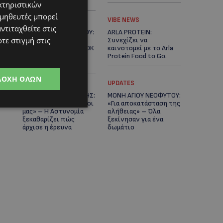
Κράτος
κτηριστικών
ομηθευτές μπορεί
LIFESTYLE
VIBE NEWS
ντιταχθείτε στις
ΕΛΕΝΑ ΠΑΠΑΔΟΠΟΥΛΟΥ:
ARLA PROTEIN:
τε στιγμή στις
Από τη σκηνή στην
Συνεχίζει να
Αντιπροεδρία του ΘΟΚ
καινοτομεί με το Arla
– «Μεγάλη τιμή και
Protein Food to Go.
μεγάλη ευθύνη»
ΔΟΧΉ ΌΛΩΝ
UPDATES
UPDATES
ΜΑΚΑΡΙΟΣ ΔΡΟΥΣΙΩΤΗΣ:
ΜΟΝΗ ΑΓΙΟΥ ΝΕΟΦΥΤΟΥ:
«Δεν ξεκινήσαμε μόνοι
«Για αποκατάσταση της
μας» – Η Αστυνομία
αλήθειας» – Όλα
ξεκαθαρίζει πώς
ξεκίνησαν για ένα
άρχισε η έρευνα
δωμάτιο