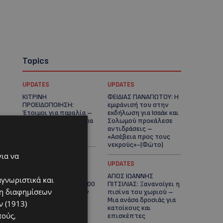
Topics
UPDATES
UPDATES
ΚΙΤΡΙΝΗ
ΦΕΙΔΙΑΣ ΠΑΝΑΓΙΩΤΟΥ: Η
ΠΡΟΕΙΔΟΠΟΙΗΣΗ:
εμφάνισή του στην
Έτοιμοι για παραλία –
εκδήλωση για Ισαάκ και
Στους 40°C και σήμερα
Σολωμού προκάλεσε
η Κύπρος-Πότε θα
αντιδράσεις –
τεθεί σε ισχύ
«Ασέβεια προς τους
νεκρούς»-(Φώτο)
για να
UPDATES
UPDATES
ΔΗΜΟΣ ΛΑΤΣΙΩΝ –
ΑΓΙΟΣ ΙΩΑΝΝΗΣ
αγνωριστικά και
ΓΕΡΙΟΥ: Πάνω από 8.000
ΠΙΤΣΙΛΙΑΣ: Ξανανοίγει η
ση διαφημίσεων
υπογραφές κατά των
πισίνα του χωριού –
Δομών Ανηλίκων –
Μια ανάσα δροσιάς για
 (1913)
Ζητούν γραπτή
κατοίκους και
πούς,
δέσμευση από το
επισκέπτες