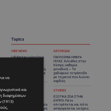
Topics
VIBE NEWS
ΚΑΤΟΙΚΙΔΙΑ
Lidl Better Living Days
ΠΑΓΚΟΣΜΙΑ ΗΜΕΡΑ
#summer2026: Ένα
ΓΑΤΑΣ: Χιλιάδες στην
μοναδικό ταξίδι
Κύπρο, καθεμία
ευεξίας, γεμάτο γεύση,
μοναδική – Το
ενέργεια και χαμόγελα
χαδιάρικο τετράποδο
σε όλη την Κύπρο
με τη ματιά που λιώνει
για να
καρδιές
αγνωριστικά και
UPDATES
STORIES
ση διαφημίσεων
ΤΑΣΟΣ
ΕΞΩΤΙΚΑ ΖΩΑ ΣΤΗΝ
ΧΑΤΖΗΓΙΟΒΑΝΗΣ: Η
ΚΥΠΡΟ: Πότε
 (1913)
συγκλονιστική ιστορία
επιτρέπεται και πότε
πούς,
του 12χρονου Δημήτρη
απαγορεύεται να έχεις