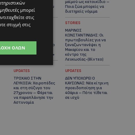
και η δωρεά των
μαϊμού ως κατοικίδιο –
κτηριστικών
12.500 ευρώ που του
Ποια ζώα μπορείς να
ομηθευτές μπορεί
έδωσε ελπίδα
διατηρείς νόμιμα
ντιταχθείτε στις
UPDATES
STORIES
τε στιγμή στις
ΧΩΡΙΣ ΣΩΣΣΙΒΙΟ Η
ΜΑΡΙΝΟΣ
ΘΑΛΑΣΣΙΑ ΣΥΝΔΕΣΗ
ΚΩΝΣΤΑΝΤΙΝΙΔΗΣ: Οι
ΚΥΠΡΟΥ-ΕΛΛΑΔΑΣ:
πρωτοβουλίες για να
«Χωρίς επιδότηση το
ξαναζωντανέψει η
ΔΟΧΉ ΌΛΩΝ
πλοίο δεν θα
Μακαρίου και το
ξανασηκώσει άγκυρα»
κέντρο της
Λευκωσίας-(Βίντεο)
UPDATES
UPDATES
ΤΡΟΧΑΙΟ ΣΤΗΝ
ΔΕΝ ΥΠΟΧΩΡΕΙ Ο
ΛΕΥΚΩΣΙΑ: Χειροπέδες
ΚΑΥΣΩΝΑΣ: Νέα κίτρινη
και στη σύζυγο του
προειδοποίηση για
27χρονου – Φέρεται
40άρια – Πότε τίθεται
να παραπλάνησε την
σε ισχύ
Αστυνομία