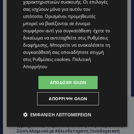
χαρακτηριστικών συσκευής. Οι επιλογές
σας ισχύουν μόνο για αυτόν τον
ιστότοπο. Ορισμένοι προμηθευτές
μπορεί να βασίζονται σε έννομο
συμφέρον αντί για συγκατάθεση· έχετε το
δικαίωμα να αντιταχθείτε στις
Ρυθμίσεις
διαφήμισης
. Μπορείτε να ανακαλέσετε τη
συγκατάθεσή σας οποιαδήποτε στιγμή
στις
Ρυθμίσεις cookies
.
Πολιτική
Απορρήτου
ΑΠΟΔΟΧΉ ΌΛΩΝ
ΑΠΌΡΡΙΨΗ ΌΛΩΝ
Hot this week
ΕΜΦΆΝΙΣΗ ΛΕΠΤΟΜΕΡΕΙΏΝ
UPDATES
Εμβληματική Τουριστική Έκταση στην Παραλιακή
Ζώνη Αλαμινού με Αδειοδοτημένη Ξενοδοχειακή