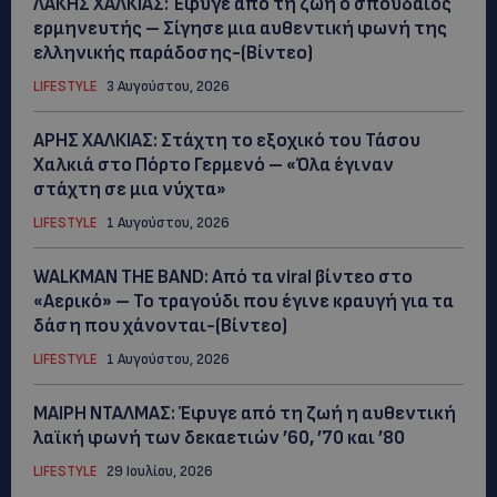
ΛΑΚΗΣ ΧΑΛΚΙΑΣ: Έφυγε από τη ζωή ο σπουδαίος
ερμηνευτής – Σίγησε μια αυθεντική φωνή της
ελληνικής παράδοσης-(Βίντεο)
LIFESTYLE
3 Αυγούστου, 2026
ΑΡΗΣ ΧΑΛΚΙΑΣ: Στάχτη το εξοχικό του Τάσου
Χαλκιά στο Πόρτο Γερμενό – «Όλα έγιναν
στάχτη σε μια νύχτα»
LIFESTYLE
1 Αυγούστου, 2026
WALKMAN THE BAND: Από τα viral βίντεο στο
«Αερικό» – Το τραγούδι που έγινε κραυγή για τα
δάση που χάνονται-(Bίντεο)
LIFESTYLE
1 Αυγούστου, 2026
ΜΑΙΡΗ ΝΤΑΛΜΑΣ: Έφυγε από τη ζωή η αυθεντική
λαϊκή φωνή των δεκαετιών ’60, ’70 και ’80
LIFESTYLE
29 Ιουλίου, 2026