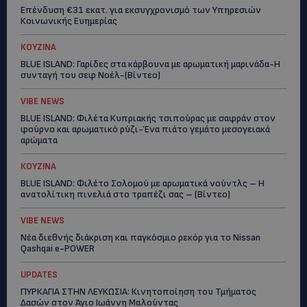
Επένδυση €31 εκατ. για εκσυγχρονισμό των Υπηρεσιών
Κοινωνικής Ευημερίας
ΚΟΥΖΙΝΑ
BLUE ISLAND: Γαρίδες στα κάρβουνα με αρωματική μαρινάδα-Η
συνταγή του σεφ Νοέλ-(Βίντεο)
VIBE NEWS
BLUE ISLAND: Φιλέτα Κυπριακής τσιπούρας με σαφράν στον
φούρνο και αρωματικό ρύζι-Ένα πιάτο γεμάτο μεσογειακά
αρώματα
ΚΟΥΖΙΝΑ
BLUE ISLAND: Φιλέτο Σολομού με αρωματικά νούντλς – Η
ανατολίτικη πινελιά στο τραπέζι σας – (Βίντεο)
VIBE NEWS
Νέα διεθνής διάκριση και παγκόσμιο ρεκόρ για το Nissan
Qashqai e-POWER
UPDATES
ΠΥΡΚΑΓΙΑ ΣΤΗΝ ΛΕΥΚΩΣΙΑ: Κινητοποίηση του Τμήματος
Δασών στον Άγιο Ιωάννη Μαλούντας