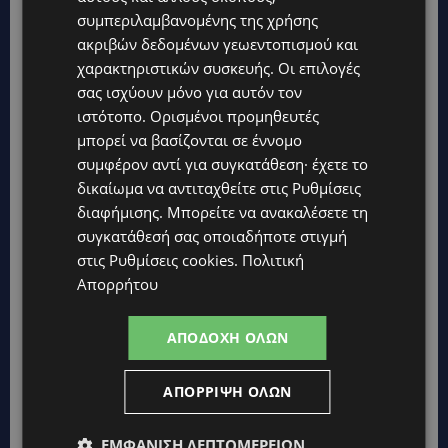
συμπεριλαμβανομένης της χρήσης
ακριβών δεδομένων γεωεντοπισμού και
χαρακτηριστικών συσκευής. Οι επιλογές
σας ισχύουν μόνο για αυτόν τον
ιστότοπο. Ορισμένοι προμηθευτές
μπορεί να βασίζονται σε έννομο
συμφέρον αντί για συγκατάθεση· έχετε το
δικαίωμα να αντιταχθείτε στις
Ρυθμίσεις
EUROVISION 2026: Συγκινητική συνάντηση του
διαφήμισης
. Μπορείτε να ανακαλέσετε τη
Akylas με τη Βίκυ Λέανδρος λίγο πριν τον Α’
συγκατάθεσή σας οποιαδήποτε στιγμή
Ημιτελικό- H ευχή της-(Βίντεο)
στις
Ρυθμίσεις cookies
.
Πολιτική
LIFESTYLE
12 Μαΐου, 2026
Απορρήτου
Λίγο πριν ανέβει στη σκηνή του Α’ Ημιτελικού της
Eurovision 2026, ο Akylas είχε μια ιδιαίτερα
ΑΠΟΔΟΧΉ ΌΛΩΝ
ξεχωριστή και γεμάτη...
ΑΠΌΡΡΙΨΗ ΌΛΩΝ
ΕΜΦΆΝΙΣΗ ΛΕΠΤΟΜΕΡΕΙΏΝ