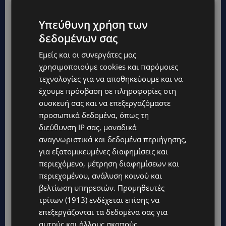
Υπεύθυνη χρήση των
δεδομένων σας
Εμείς και οι συνεργάτες μας
χρησιμοποιούμε cookies και παρόμοιες
EUROVISION 2026: Στον μεγάλο τελικό ο Akylas
τεχνολογίες για να αποθηκεύουμε και να
– Οι 10 χώρες που προκρίθηκαν από τον Α’
έχουμε πρόσβαση σε πληροφορίες στη
Ημιτελικό-(Βίντεο)
συσκευή σας και να επεξεργαζόμαστε
προσωπικά δεδομένα, όπως τη
LIFESTYLE
13 Μαΐου, 2026
διεύθυνση IP σας, μοναδικά
Όπως αναμενόταν, η ελληνική συμμετοχή
αναγνωριστικά και δεδομένα περιήγησης,
κατάφερε να ξεχωρίσει και να κερδίσει το κοινό,
για εξατομικευμένες διαφημίσεις και
σε μια βραδιά με έντονο ανταγωνισμό,...
περιεχόμενο, μέτρηση διαφημίσεων και
περιεχομένου, ανάλυση κοινού και
βελτίωση υπηρεσιών.
Προμηθευτές
τρίτων (1913)
ενδέχεται επίσης να
επεξεργάζονται τα δεδομένα σας για
αυτούς και άλλους σκοπούς,