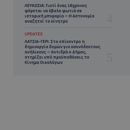
ΛΕΥΚΩΣΙΑ: Γιατί ένας 16χρονος
φέρεται να έβαλε φωτιά σε
ιστορική μπυραρία – Η Αστυνομία
αναζητεί το κίνητρο
UPDATES
ΛΑΤΣΙΑ-ΓΕΡΙ: Στο επίκεντρο η
δημιουργία δομών για ασυνόδευτους
ανήλικους – Αντιδρά ο Δήμος,
στηρίζει υπό προϋποθέσεις το
Κίνημα Οικολόγων