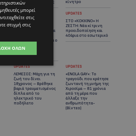
αστυνομικές έρευνες
κίνητρο
κτηριστικών
ομηθευτές μπορεί
UPDATES
UPDATES
ντιταχθείτε στις
ΛΑΤΣΙΑ-ΓΕΡΙ: Στο
ΣΤΟ «ΚΟΚΚΙΝΟ» Η
τε στιγμή στις
επίκεντρο η
ΖΕΣΤΗ: Νέα κίτρινη
δημιουργία δομών για
προειδοποίηση και
ασυνόδευτους
40άρια στο εσωτερικό
ανήλικους – Αντιδρά ο
Δήμος, στηρίζει υπό
ΔΟΧΉ ΌΛΩΝ
προϋποθέσεις το
Κίνημα Οικολόγων
UPDATES
UPDATES
ΛΕΜΕΣΟΣ: Μάχη για τη
«ENOLA GAY»: Το
ζωή του δίνει
τραγούδι που κράτησε
18χρονος – Βρέθηκε
ζωντανή τη μνήμη της
βαριά τραυματισμένος
Χιροσίμα – 81 χρόνια
δίπλα από το
από τη μέρα που
ηλεκτρικό του
άλλαξε την
ποδήλατο
ανθρωπότητα-
(Bίντεο)