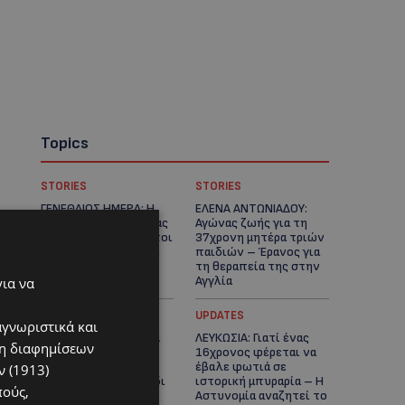
Topics
STORIES
STORIES
ΓΕΝΕΘΛΙΟΣ ΗΜΕΡΑ: Η
ΕΛΕΝΑ ΑΝΤΩΝΙΑΔΟΥ:
ηλικία είναι μόνο ένας
Αγώνας ζωής για τη
αριθμός – Οι άνθρωποι
37χρονη μητέρα τριών
και οι στιγμές είναι η
παιδιών – Έρανος για
πραγματική μας
τη θεραπεία της στην
ιστορία
Αγγλία
για να
UPDATES
UPDATES
αγνωριστικά και
ΚΑΤΑΓΓΕΛΙΑ: Για άνδρα
ΛΕΥΚΩΣΙΑ: Γιατί ένας
ση διαφημίσεων
που φέρεται να
16χρονος φέρεται να
παρενοχλούσε
έβαλε φωτιά σε
 (1913)
γυναίκες στο Δασούδι
ιστορική μπυραρία – Η
πούς,
– Σε εξέλιξη οι
Αστυνομία αναζητεί το