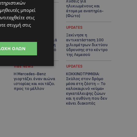
λύσεις για
κτηριστικών
ηλικιωμένους και
ομηθευτές μπορεί
άτομα με αναπηρία-
(Φώτο)
ντιταχθείτε στις
τε στιγμή στις
VIBE NEWS
UPDATES
Διεθνώς
Ξεκίνησε η
αναγνωρισμένα κρασιά
αντικατάσταση 100
στην κορυφαία σχέση
χιλιομέτρων δικτύου
ΔΟΧΉ ΌΛΩΝ
ποιότητας-τιμής από
ύδρευσης στο κέντρο
τη Lidl Κύπρου
της Λεμεσού
VIBE NEWS
UPDATES
Η Mercedes-Benz
ΚΟΚΚΙΝΟΤΡΙΜΙΘΙΑ:
γιορτάζει έναν αιώνα
Σκύλος στον δρόμο
ιστορίας και κοιτάζει
μέσα στη ζέστη – Το
προς το μέλλον
καλοκαιρινό «κύμα»
εγκατάλειψης ζώων
και η ευθύνη που δεν
κάνει διακοπές