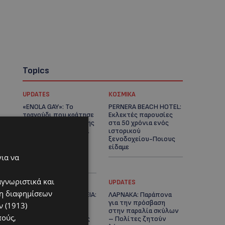
Topics
UPDATES
ΚΟΣΜΙΚΑ
«ENOLA GAY»: Το
PERNERA BEACH HOTEL:
τραγούδι που κράτησε
Εκλεκτές παρουσίες
ζωντανή τη μνήμη της
στα 50 χρόνια ενός
Χιροσίμα – 81 χρόνια
ιστορικού
από τη μέρα που
ξενοδοχείου-Ποιους
άλλαξε την
είδαμε
ανθρωπότητα-
για να
(Bίντεο)
αγνωριστικά και
UPDATES
UPDATES
ση διαφημίσεων
ΦΟΝΟΣ ΣΤΗΝ ΚΕΡΥΝΕΙΑ:
ΛΑΡΝΑΚΑ: Παράπονα
Νεκρός 40χρονος –
για την πρόσβαση
 (1913)
Επτά συλλήψεις, ο
στην παραλία σκύλων
πούς,
ένας τραυματισμένος
– Πολίτες ζητούν