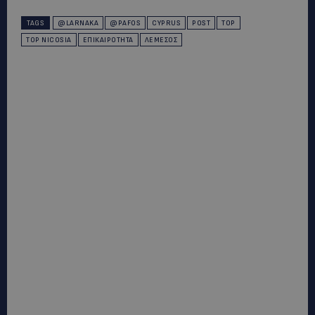
TAGS
@LARNAKA
@PAFOS
CYPRUS
POST
TOP
TOP NICOSIA
ΕΠΙΚΑΙΡΌΤΗΤΑ
ΛΕΜΕΣΌΣ