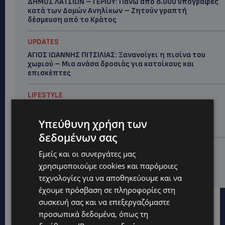
ΔΗΜΟΣ ΛΑΤΣΙΩΝ – ΓΕΡΙΟΥ: Πάνω από 8.000 υπογραφές
κατά των Δομών Ανηλίκων – Ζητούν γραπτή
δέσμευση από το Κράτος
UPDATES
ΑΓΙΟΣ ΙΩΑΝΝΗΣ ΠΙΤΣΙΛΙΑΣ: Ξανανοίγει η πισίνα του
χωριού – Μια ανάσα δροσιάς για κατοίκους και
επισκέπτες
LIFESTYLE
ΕΛΕΝΑ ΠΑΠΑΔΟΠΟΥΛΟΥ: Από τη σκηνή στην
Αντιπροεδρία του ΘΟΚ – «Μεγάλη τιμή και μεγάλη
Υπεύθυνη χρήση των
ευθύνη»
δεδομένων σας
VIBE NEWS
Εμείς και οι συνεργάτες μας
ARLA PROTEIN: Συνεχίζει να καινοτομεί με το Arla
χρησιμοποιούμε cookies και παρόμοιες
Protein Food to Go.
τεχνολογίες για να αποθηκεύουμε και να
έχουμε πρόσβαση σε πληροφορίες στη
συσκευή σας και να επεξεργαζόμαστε
προσωπικά δεδομένα, όπως τη