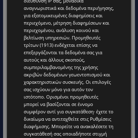
διεύθυνση IP σας, μοναδικά
αναγνωριστικά και δεδομένα περιήγησης,
για εξατομικευμένες διαφημίσεις και
περιεχόμενο, μέτρηση διαφημίσεων και
περιεχομένου, ανάλυση κοινού και
βελτίωση υπηρεσιών.
Προμηθευτές
τρίτων (1913)
ενδέχεται επίσης να
επεξεργάζονται τα δεδομένα σας για
αυτούς και άλλους σκοπούς,
συμπεριλαμβανομένης της χρήσης
ακριβών δεδομένων γεωεντοπισμού και
Topics
χαρακτηριστικών συσκευής. Οι επιλογές
σας ισχύουν μόνο για αυτόν τον
UPDATES
ιστότοπο. Ορισμένοι προμηθευτές
ΦΕΙΔΙΑΣ ΠΑΝΑΓΙΩΤΟΥ: Η εμφάνισή του στην εκδήλωση για
μπορεί να βασίζονται σε έννομο
Ισαάκ και Σολωμού προκάλεσε αντιδράσεις – «Ασέβεια προς
τους νεκρούς»-(Φώτο)
συμφέρον αντί για συγκατάθεση· έχετε το
δικαίωμα να αντιταχθείτε στις
Ρυθμίσεις
UPDATES
διαφήμισης
. Μπορείτε να ανακαλέσετε τη
ΔΗΜΟΣ ΛΑΤΣΙΩΝ – ΓΕΡΙΟΥ: Πάνω από 8.000 υπογραφές κατά
συγκατάθεσή σας οποιαδήποτε στιγμή
των Δομών Ανηλίκων – Ζητούν γραπτή δέσμευση από το