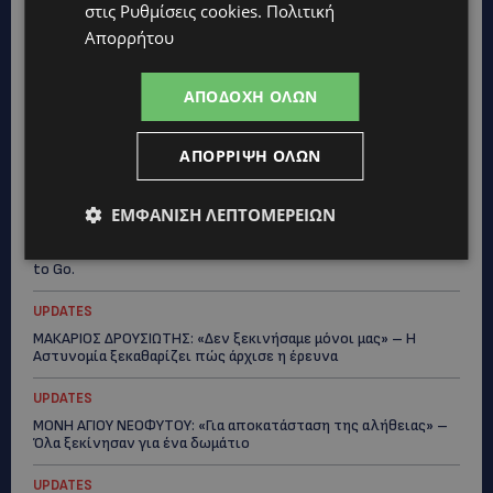
Κράτος
στις
Ρυθμίσεις cookies
.
Πολιτική
Απορρήτου
UPDATES
ΑΓΙΟΣ ΙΩΑΝΝΗΣ ΠΙΤΣΙΛΙΑΣ: Ξανανοίγει η πισίνα του χωριού –
Μια ανάσα δροσιάς για κατοίκους και επισκέπτες
ΑΠΟΔΟΧΉ ΌΛΩΝ
LIFESTYLE
ΑΠΌΡΡΙΨΗ ΌΛΩΝ
ΕΛΕΝΑ ΠΑΠΑΔΟΠΟΥΛΟΥ: Από τη σκηνή στην Αντιπροεδρία του
ΘΟΚ – «Μεγάλη τιμή και μεγάλη ευθύνη»
ΕΜΦΆΝΙΣΗ ΛΕΠΤΟΜΕΡΕΙΏΝ
VIBE NEWS
ARLA PROTEIN: Συνεχίζει να καινοτομεί με το Arla Protein Food
to Go.
UPDATES
ΜΑΚΑΡΙΟΣ ΔΡΟΥΣΙΩΤΗΣ: «Δεν ξεκινήσαμε μόνοι μας» – Η
Αστυνομία ξεκαθαρίζει πώς άρχισε η έρευνα
UPDATES
ΜΟΝΗ ΑΓΙΟΥ ΝΕΟΦΥΤΟΥ: «Για αποκατάσταση της αλήθειας» –
Όλα ξεκίνησαν για ένα δωμάτιο
UPDATES