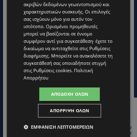
ακριβών δεδομένων γεωεντοπισμού και
χαρακτηριστικών συσκευής. Οι επιλογές
σας ισχύουν μόνο για αυτόν τον
ιστότοπο. Ορισμένοι προμηθευτές
μπορεί να βασίζονται σε έννομο
συμφέρον αντί για συγκατάθεση· έχετε το
δικαίωμα να αντιταχθείτε στις
Ρυθμίσεις
διαφήμισης
. Μπορείτε να ανακαλέσετε τη
συγκατάθεσή σας οποιαδήποτε στιγμή
στις
Ρυθμίσεις cookies
.
Πολιτική
Απορρήτου
ΑΠΟΔΟΧΉ ΌΛΩΝ
Hot this week
ΑΠΌΡΡΙΨΗ ΌΛΩΝ
UPDATES
ΕΜΦΆΝΙΣΗ ΛΕΠΤΟΜΕΡΕΙΏΝ
ΤΑΣΟΣ ΧΑΤΖΗΓΙΟΒΑΝΗΣ: Η συγκλονιστική ιστορία του
12χρονου Δημήτρη και η δωρεά των 12.500 ευρώ που