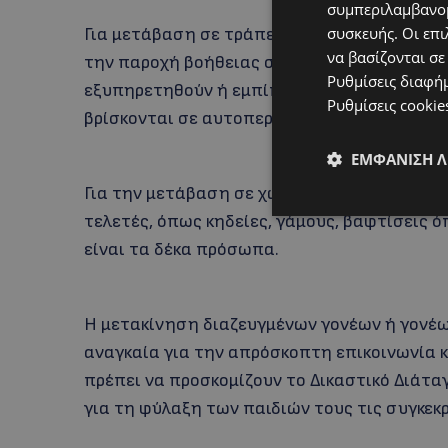
συμπεριλαμβανομ
συσκευής. Οι επι
Για μετάβαση σε τράπεζα, στο μέτρο που δε
να βασίζονται σε
την παροχή βοήθειας σε συγγενικά πρόσωπα
Ρυθμίσεις διαφή
εξυπηρετηθούν ή εμπίπτουν σε ομάδες που
Ρυθμίσεις cookie
βρίσκονται σε αυτοπεριορισμό ή/και σε χώρ
ΕΜΦΆΝΙΣΗ 
Για την μετάβαση σε χώρο θρησκευτικής λατ
τελετές, όπως κηδείες, γάμους, βαφτίσεις 
είναι τα δέκα πρόσωπα.
Η μετακίνηση διαζευγμένων γονέων ή γονέων
αναγκαία για την απρόσκοπτη επικοινωνία 
πρέπει να προσκομίζουν το Δικαστικό Διάτα
για τη φύλαξη των παιδιών τους τις συγκεκ