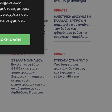
ατόμων με αναπηρία
κτηριστικών
ομηθευτές μπορεί
STORIES
UPDATES
ντιταχθείτε στις
ΟΡΦΕΑΣ ΣΟΛΩΜΟΥ: Ο
ΗΛΕΚΤΡΙΚΗ ΔΙΑΣΥΝΔΕΣΗ
τε στιγμή στις
10χρονος Κύπριος που
ΕΛΛΑΔΑΣ–ΚΥΠΡΟΥ: Η
πρωταγωνιστεί στην
συμφωνία που ανοίγει
εκστρατεία
τον δρόμο για
εξοικονόμησης νερού
φθηνότερο ρεύμα και
– Απλά βήματα που
ενεργειακή ασφάλεια
ΔΟΧΉ ΌΛΩΝ
κάνουν τη διαφορά -
(Βίντεο)
UPDATES
UPDATES
ΣΤΕΛΛΑ ΜΙΧΑΗΛΙΔΟΥ:
ΠΥΡΚΑΓΙΑ ΣΤΗΝ ΠΑΦΟ:
Εγκρίθηκε σχέδιο
Υπό διαχείριση η
€1,65 εκατ. για τη
φωτιά – Οι κάμερες
χοιροτροφία –
κατέγραψαν την
Ξεχωριστή η σημερινή
εξέλιξη-Βίντεο
διαμαρτυρία
κτηνοτρόφων για τις
αποζημιώσεις του
Αφθώδους Πυρετού