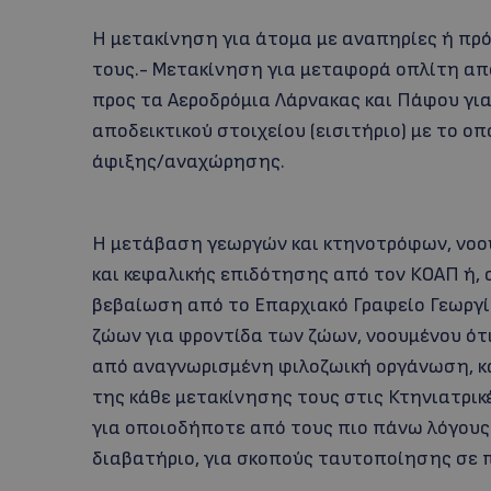
Η μετακίνηση για άτομα με αναπηρίες ή πρό
τους.- Μετακίνηση για μεταφορά οπλίτη απ
προς τα Αεροδρόμια Λάρνακας και Πάφου γ
αποδεικτικού στοιχείου (εισιτήριο) με το ο
άφιξης/αναχώρησης.
Η μετάβαση γεωργών και κτηνοτρόφων, νοου
και κεφαλικής επιδότησης από τον ΚΟΑΠ ή, 
βεβαίωση από το Επαρχιακό Γραφείο Γεωργ
ζώων για φροντίδα των ζώων, νοουμένου ό
από αναγνωρισμένη φιλοζωική οργάνωση, κ
της κάθε μετακίνησης τους στις Κτηνιατρικ
για οποιοδήποτε από τους πιο πάνω λόγους
διαβατήριο, για σκοπούς ταυτοποίησης σε π