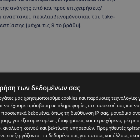
ς ανάγκης από και προς επιχειρήσεις/
ι ανασταλεί, περιλαμβανομένου και του take-
εστίασης (μέχρι τις 9 το βράδυ).
ρήση των δεδομένων σας
εργάτες μας χρησιμοποιούμε cookies και παρόμοιες τεχνολογίες 
ι να έχουμε πρόσβαση σε πληροφορίες στη συσκευή σας και να
 για αιμοδοσία ή για διενέργεια εργαστηριακής
 προσωπικά δεδομένα, όπως τη διεύθυνση IP σας, μοναδικά αν
 μετάβαση σε φαρμακείο ή για εμβολιασμό στα
σης, για εξατομικευμένες διαφημίσεις και περιεχόμενο, μέτρη
υ, ανάλυση κοινού και βελτίωση υπηρεσιών.
Προμηθευτές τρίτων
 να επεξεργάζονται τα δεδομένα σας για αυτούς και άλλους σκο