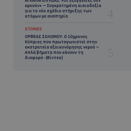
ΑΓΚΑΛΙΑ ΕΛΠΙΔΑΣ: «Οι εξαγγελίες δεν
αρκούν» – Συγκρατημένη αισιοδοξία
για το νέο σχέδιο στήριξης των
ατόμων με αναπηρία
STORIES
ΟΡΦΕΑΣ ΣΟΛΩΜΟΥ: Ο 10χρονος
Κύπριος που πρωταγωνιστεί στην
εκστρατεία εξοικονόμησης νερού –
Απλά βήματα που κάνουν τη
διαφορά -(Βίντεο)