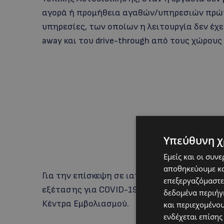
αγορά ή προμήθεια αγαθών/υπηρεσιών πρώτη
υπηρεσίες, των οποίων η λειτουργία δεν έχε
away και του drive-through από τους χώρους 
Υπεύθυνη χ
Εμείς και οι συν
αποθηκεύουμε κα
Για την επίσκεψη σε ιατρό/ιατρικό κέντρο ή
επεξεργαζόμαστε
εξέτασης για COVID-19 (rapid test ή PCR) ή
δεδομένα περιήγη
Κέντρα Εμβολιασμού.
και περιεχομένο
ενδέχεται επίσης