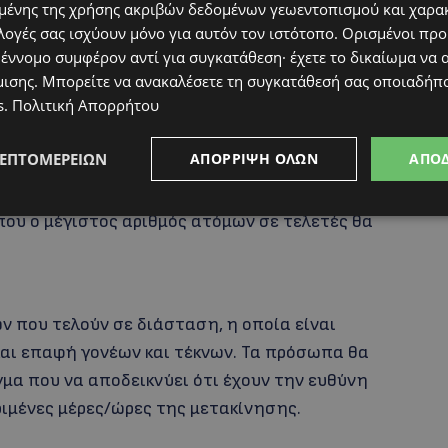
ένης της χρήσης ακριβών δεδομένων γεωεντοπισμού και χαρα
λογές σας ισχύουν μόνο για αυτόν τον ιστότοπο. Ορισμένοι πρ
ν είναι δυνατή η ηλεκτρονική συναλλαγή για
 έννομο συμφέρον αντί για συγκατάθεση· έχετε το δικαίωμα να α
 ή/και συμπολίτες που αδυνατούν να αυτό-
μισης
. Μπορείτε να ανακαλέσετε τη συγκατάθεσή σας οποιαδήπο
 οφείλουν να αυτό-προστατευτούν ή
s
.
Πολιτική Απορρήτου
ους υποχρεωτικού περιορισμού.
ΛΕΠΤΟΜΕΡΕΙΏΝ
ΑΠΌΡΡΙΨΗ ΌΛΩΝ
ΑΠΟ
ρείας για σκοπούς ατομικής προσευχής ή για
όπου ο μέγιστος αριθμός ατόμων σε τελετές θα
 που τελούν σε διάσταση, η οποία είναι
και επαφή γονέων και τέκνων. Τα πρόσωπα θα
γμα που να αποδεικνύει ότι έχουν την ευθύνη
ριμένες μέρες/ώρες της μετακίνησης.