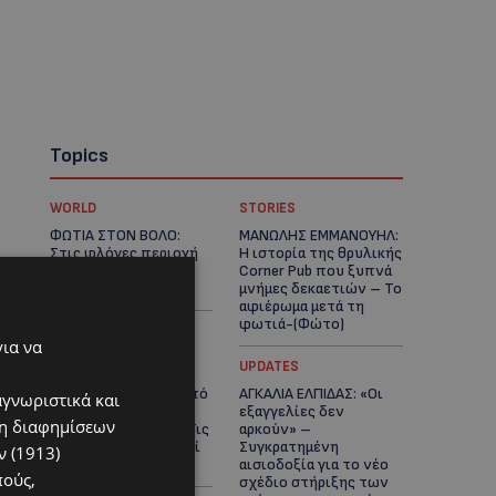
Topics
WORLD
STORIES
ΦΩΤΙΑ ΣΤΟΝ ΒΟΛΟ:
ΜΑΝΩΛΗΣ ΕΜΜΑΝΟΥΗΛ:
Στις φλόγες περιοχή
Η ιστορία της θρυλικής
πάνω από το αρχαίο
Corner Pub που ξυπνά
θέατρο Δημητριάδος
μνήμες δεκαετιών – Το
αφιέρωμα μετά τη
φωτιά-(Φώτο)
για να
UPDATES
UPDATES
ΘΕΣΣΑΛΟΝΙΚΗ: Σοκ από
ΑΓΚΑΛΙΑ ΕΛΠΙΔΑΣ: «Οι
αγνωριστικά και
την κακοποίηση
εξαγγελίες δεν
ση διαφημίσεων
άγριων χελωνών – Τις
αρκούν» –
έβαψαν με πορτοκαλί
Συγκρατημένη
 (1913)
λαδομπογιά-(Φώτο)
αισιοδοξία για το νέο
πούς,
σχέδιο στήριξης των