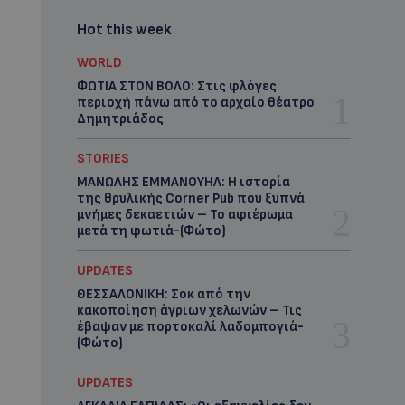
Hot this week
WORLD
ΦΩΤΙΑ ΣΤΟΝ ΒΟΛΟ: Στις φλόγες
περιοχή πάνω από το αρχαίο θέατρο
Δημητριάδος
STORIES
ΜΑΝΩΛΗΣ ΕΜΜΑΝΟΥΗΛ: Η ιστορία
της θρυλικής Corner Pub που ξυπνά
μνήμες δεκαετιών – Το αφιέρωμα
μετά τη φωτιά-(Φώτο)
UPDATES
ΘΕΣΣΑΛΟΝΙΚΗ: Σοκ από την
κακοποίηση άγριων χελωνών – Τις
έβαψαν με πορτοκαλί λαδομπογιά-
(Φώτο)
UPDATES