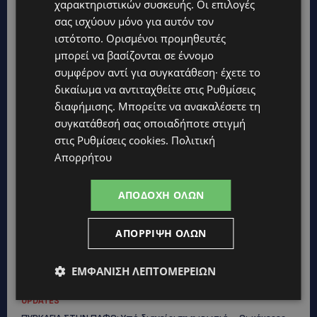
χαρακτηριστικών συσκευής. Οι επιλογές
Τις έβαψαν με πορτοκαλί λαδομπογιά-(Φώτο)
σας ισχύουν μόνο για αυτόν τον
UPDATES
ιστότοπο. Ορισμένοι προμηθευτές
ΑΓΚΑΛΙΑ ΕΛΠΙΔΑΣ: «Οι εξαγγελίες δεν αρκούν» –
μπορεί να βασίζονται σε έννομο
Συγκρατημένη αισιοδοξία για το νέο σχέδιο στήριξης των
συμφέρον αντί για συγκατάθεση· έχετε το
ατόμων με αναπηρία
δικαίωμα να αντιταχθείτε στις
Ρυθμίσεις
STORIES
διαφήμισης
. Μπορείτε να ανακαλέσετε τη
ΟΡΦΕΑΣ ΣΟΛΩΜΟΥ: Ο 10χρονος Κύπριος που πρωταγωνιστεί
συγκατάθεσή σας οποιαδήποτε στιγμή
στην εκστρατεία εξοικονόμησης νερού – Απλά βήματα που
στις
Ρυθμίσεις cookies
.
Πολιτική
κάνουν τη διαφορά -(Βίντεο)
Απορρήτου
UPDATES
ΗΛΕΚΤΡΙΚΗ ΔΙΑΣΥΝΔΕΣΗ ΕΛΛΑΔΑΣ–ΚΥΠΡΟΥ: Η συμφωνία που
ΑΠΟΔΟΧΉ ΌΛΩΝ
ανοίγει τον δρόμο για φθηνότερο ρεύμα και ενεργειακή
ασφάλεια
ΑΠΌΡΡΙΨΗ ΌΛΩΝ
UPDATES
ΣΤΕΛΛΑ ΜΙΧΑΗΛΙΔΟΥ: Εγκρίθηκε σχέδιο €1,65 εκατ. για τη
χοιροτροφία – Ξεχωριστή η σημερινή διαμαρτυρία
ΕΜΦΆΝΙΣΗ ΛΕΠΤΟΜΕΡΕΙΏΝ
κτηνοτρόφων για τις αποζημιώσεις του Αφθώδους Πυρετού
UPDATES