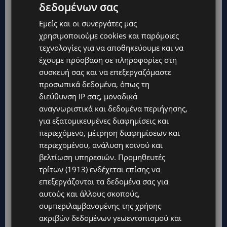
δεδομένων σας
Εμείς και οι συνεργάτες μας
χρησιμοποιούμε cookies και παρόμοιες
τεχνολογίες για να αποθηκεύουμε και να
έχουμε πρόσβαση σε πληροφορίες στη
συσκευή σας και να επεξεργαζόμαστε
προσωπικά δεδομένα, όπως τη
διεύθυνση IP σας, μοναδικά
Topics
αναγνωριστικά και δεδομένα περιήγησης,
για εξατομικευμένες διαφημίσεις και
WORLD
περιεχόμενο, μέτρηση διαφημίσεων και
ΦΩΤΙΑ ΣΤΟΝ ΒΟΛΟ: Στις φλόγες περιοχή πάνω από το αρχαίο
θέατρο Δημητριάδος
περιεχομένου, ανάλυση κοινού και
βελτίωση υπηρεσιών.
Προμηθευτές
STORIES
τρίτων (1913)
ενδέχεται επίσης να
ΜΑΝΩΛΗΣ ΕΜΜΑΝΟΥΗΛ: Η ιστορία της θρυλικής Corner Pub
επεξεργάζονται τα δεδομένα σας για
που ξυπνά μνήμες δεκαετιών – Το αφιέρωμα μετά τη φωτιά-
(Φώτο)
αυτούς και άλλους σκοπούς,
συμπεριλαμβανομένης της χρήσης
UPDATES
ακριβών δεδομένων γεωεντοπισμού και
ΘΕΣΣΑΛΟΝΙΚΗ: Σοκ από την κακοποίηση άγριων χελωνών –