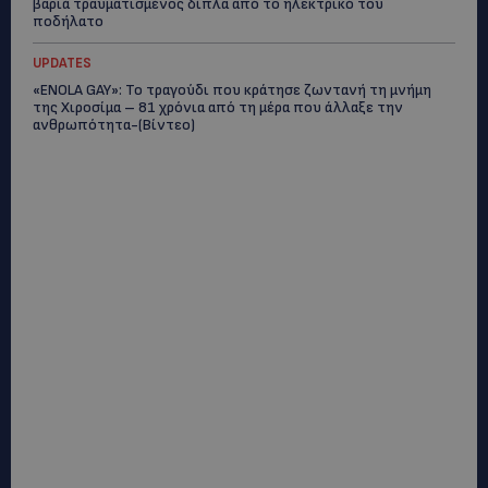
βαριά τραυματισμένος δίπλα από το ηλεκτρικό του
ποδήλατο
UPDATES
«ENOLA GAY»: Το τραγούδι που κράτησε ζωντανή τη μνήμη
της Χιροσίμα – 81 χρόνια από τη μέρα που άλλαξε την
ανθρωπότητα-(Bίντεο)