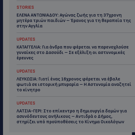
STORIES
ΕΛΕΝΑ ΑΝΤΩΝΙΑΔΟΥ: Αγώνας ζωής για τη 37χρονη
μητέρα τριών παιδιών – Έρανος για τη θεραπεία της
στην Αγγλία
UPDATES
ΚΑΤΑΓΓΕΛΙΑ: Για άνδρα που φέρεται να παρενοχλούσε
γυναίκες στο Δασούδι – Σε εξέλιξη οι αστυνομικές
έρευνες
UPDATES
ΛΕΥΚΩΣΙΑ: Γιατί ένας 16χρονος φέρεται να έβαλε
φωτιά σε ιστορική μπυραρία – Η Αστυνομία αναζητεί
το κίνητρο
UPDATES
ΛΑΤΣΙΑ-ΓΕΡΙ: Στο επίκεντρο η δημιουργία δομών για
ασυνόδευτους ανήλικους – Αντιδρά ο Δήμος,
στηρίζει υπό προϋποθέσεις το Κίνημα Οικολόγων