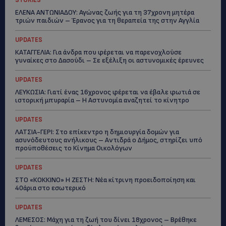
STORIES
ΕΛΕΝΑ ΑΝΤΩΝΙΑΔΟΥ: Αγώνας ζωής για τη 37χρονη μητέρα
τριών παιδιών – Έρανος για τη θεραπεία της στην Αγγλία
UPDATES
ΚΑΤΑΓΓΕΛΙΑ: Για άνδρα που φέρεται να παρενοχλούσε
γυναίκες στο Δασούδι – Σε εξέλιξη οι αστυνομικές έρευνες
UPDATES
ΛΕΥΚΩΣΙΑ: Γιατί ένας 16χρονος φέρεται να έβαλε φωτιά σε
ιστορική μπυραρία – Η Αστυνομία αναζητεί το κίνητρο
UPDATES
ΛΑΤΣΙΑ-ΓΕΡΙ: Στο επίκεντρο η δημιουργία δομών για
ασυνόδευτους ανήλικους – Αντιδρά ο Δήμος, στηρίζει υπό
προϋποθέσεις το Κίνημα Οικολόγων
UPDATES
ΣΤΟ «ΚΟΚΚΙΝΟ» Η ΖΕΣΤΗ: Νέα κίτρινη προειδοποίηση και
40άρια στο εσωτερικό
UPDATES
ΛΕΜΕΣΟΣ: Μάχη για τη ζωή του δίνει 18χρονος – Βρέθηκε