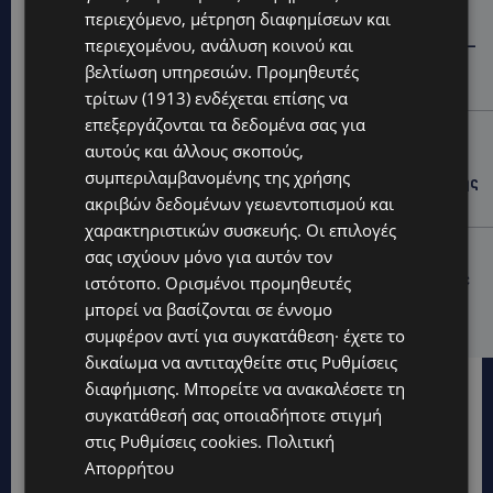
περιεχόμενο, μέτρηση διαφημίσεων και
STORIES
περιεχομένου, ανάλυση κοινού και
ΓΕΝΕΘΛΙΟΣ ΗΜΕΡΑ: Η ηλικία είναι μόνο ένας αριθμός –
Οι άνθρωποι και οι στιγμές είναι η πραγματική μας
βελτίωση υπηρεσιών.
Προμηθευτές
ιστορία
τρίτων (1913)
ενδέχεται επίσης να
επεξεργάζονται τα δεδομένα σας για
STORIES
αυτούς και άλλους σκοπούς,
ΕΛΕΝΑ ΑΝΤΩΝΙΑΔΟΥ: Αγώνας ζωής για τη 37χρονη
συμπεριλαμβανομένης της χρήσης
μητέρα τριών παιδιών – Έρανος για τη θεραπεία της
ακριβών δεδομένων γεωεντοπισμού και
στην Αγγλία
χαρακτηριστικών συσκευής. Οι επιλογές
UPDATES
σας ισχύουν μόνο για αυτόν τον
ΚΑΤΑΓΓΕΛΙΑ: Για άνδρα που φέρεται να παρενοχλούσε
ιστότοπο. Ορισμένοι προμηθευτές
γυναίκες στο Δασούδι – Σε εξέλιξη οι αστυνομικές
μπορεί να βασίζονται σε έννομο
έρευνες
συμφέρον αντί για συγκατάθεση· έχετε το
δικαίωμα να αντιταχθείτε στις
Ρυθμίσεις
διαφήμισης
. Μπορείτε να ανακαλέσετε τη
συγκατάθεσή σας οποιαδήποτε στιγμή
στις
Ρυθμίσεις cookies
.
Πολιτική
Απορρήτου