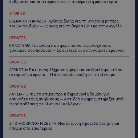
άνθρωποι και οι στιγμές είναι η πραγματική μας ιστορία
STORIES
ΕΛΕΝΑ ΑΝΤΩΝΙΑΔΟΥ: Αγώνας ζωής για τη 37χρονη μητέρα
τριών παιδιών – Έρανος για τη θεραπεία της στην Αγγλία
UPDATES
ΚΑΤΑΓΓΕΛΙΑ: Για άνδρα που φέρεται να παρενοχλούσε
γυναίκες στο Δασούδι – Σε εξέλιξη οι αστυνομικές έρευνες
UPDATES
ΛΕΥΚΩΣΙΑ: Γιατί ένας 16χρονος φέρεται να έβαλε φωτιά σε
ιστορική μπυραρία – Η Αστυνομία αναζητεί το κίνητρο
UPDATES
ΛΑΤΣΙΑ-ΓΕΡΙ: Στο επίκεντρο η δημιουργία δομών για
ασυνόδευτους ανήλικους – Αντιδρά ο Δήμος, στηρίζει υπό
προϋποθέσεις το Κίνημα Οικολόγων
UPDATES
ΣΤΟ «ΚΟΚΚΙΝΟ» Η ΖΕΣΤΗ: Νέα κίτρινη προειδοποίηση και
40άρια στο εσωτερικό