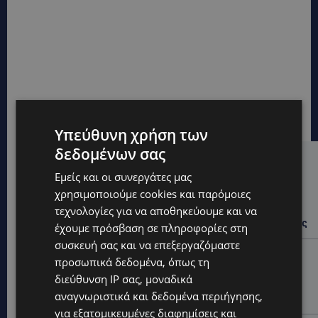
Υπεύθυνη χρήση των
δεδομένων σας
Hot this week
Εμείς και οι συνεργάτες μας
UPDATES
χρησιμοποιούμε cookies και παρόμοιες
τεχνολογίες για να αποθηκεύουμε και να
ΙΣΑΑΚ-ΣΟΛΩΜΟΥ: Κλείνουν συμβολικά οδοφράγματα
την Παρασκευή – Πού και τι ώρα θα γίνουν οι δράσεις
έχουμε πρόσβαση σε πληροφορίες στη
συσκευή σας και να επεξεργαζόμαστε
UPDATES
προσωπικά δεδομένα, όπως τη
ΣΥΛΛΗΨΕΙΣ: 161 οδηγοί με υπερβολική ταχύτητα σε
διεύθυνση IP σας, μοναδικά
μία νύχτα – Η παράβαση που κυριάρχησε στους
αναγνωριστικά και δεδομένα περιήγησης,
ελέγχους
για εξατομικευμένες διαφημίσεις και