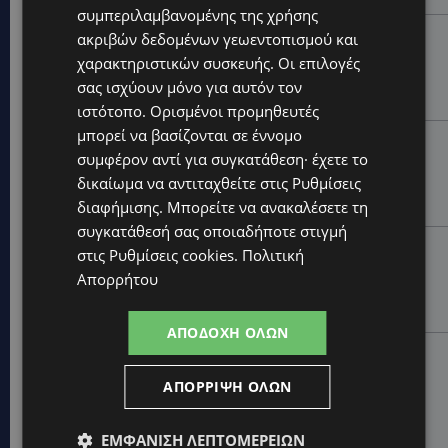
συμπεριλαμβανομένης της χρήσης
STORIES
ακριβών δεδομένων γεωεντοπισμού και
χαρακτηριστικών συσκευής. Οι επιλογές
ΜΑΝΩΛΗΣ ΕΜΜΑΝΟΥΗΛ: Η ιστορία της θρυλικής
Corner Pub που ξυπνά μνήμες δεκαετιών – Το
σας ισχύουν μόνο για αυτόν τον
αφιέρωμα μετά τη φωτιά-(Φώτο)
ιστότοπο. Ορισμένοι προμηθευτές
μπορεί να βασίζονται σε έννομο
UPDATES
συμφέρον αντί για συγκατάθεση· έχετε το
ΘΕΣΣΑΛΟΝΙΚΗ: Σοκ από την κακοποίηση άγριων
δικαίωμα να αντιταχθείτε στις
Ρυθμίσεις
χελωνών – Τις έβαψαν με πορτοκαλί λαδομπογιά-
(Φώτο)
διαφήμισης
. Μπορείτε να ανακαλέσετε τη
συγκατάθεσή σας οποιαδήποτε στιγμή
UPDATES
στις
Ρυθμίσεις cookies
.
Πολιτική
ΑΓΚΑΛΙΑ ΕΛΠΙΔΑΣ: «Οι εξαγγελίες δεν αρκούν» –
Απορρήτου
Συγκρατημένη αισιοδοξία για το νέο σχέδιο
στήριξης των ατόμων με αναπηρία
ΑΠΟΔΟΧΉ ΌΛΩΝ
STORIES
ΟΡΦΕΑΣ ΣΟΛΩΜΟΥ: Ο 10χρονος Κύπριος που
ΑΠΌΡΡΙΨΗ ΌΛΩΝ
πρωταγωνιστεί στην εκστρατεία εξοικονόμησης
νερού – Απλά βήματα που κάνουν τη διαφορά -
(Βίντεο)
ΕΜΦΆΝΙΣΗ ΛΕΠΤΟΜΕΡΕΙΏΝ