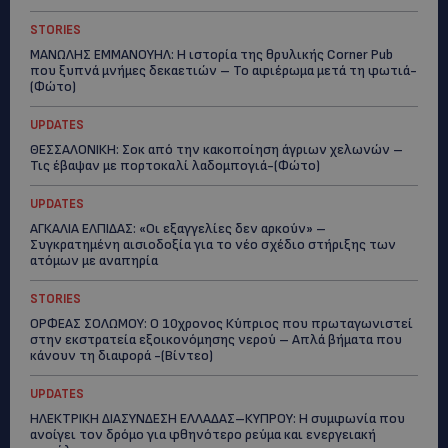
STORIES
ΜΑΝΩΛΗΣ ΕΜΜΑΝΟΥΗΛ: Η ιστορία της θρυλικής Corner Pub
που ξυπνά μνήμες δεκαετιών – Το αφιέρωμα μετά τη φωτιά-
(Φώτο)
UPDATES
ΘΕΣΣΑΛΟΝΙΚΗ: Σοκ από την κακοποίηση άγριων χελωνών –
Τις έβαψαν με πορτοκαλί λαδομπογιά-(Φώτο)
UPDATES
ΑΓΚΑΛΙΑ ΕΛΠΙΔΑΣ: «Οι εξαγγελίες δεν αρκούν» –
Συγκρατημένη αισιοδοξία για το νέο σχέδιο στήριξης των
ατόμων με αναπηρία
STORIES
ΟΡΦΕΑΣ ΣΟΛΩΜΟΥ: Ο 10χρονος Κύπριος που πρωταγωνιστεί
στην εκστρατεία εξοικονόμησης νερού – Απλά βήματα που
κάνουν τη διαφορά -(Βίντεο)
UPDATES
ΗΛΕΚΤΡΙΚΗ ΔΙΑΣΥΝΔΕΣΗ ΕΛΛΑΔΑΣ–ΚΥΠΡΟΥ: Η συμφωνία που
ανοίγει τον δρόμο για φθηνότερο ρεύμα και ενεργειακή