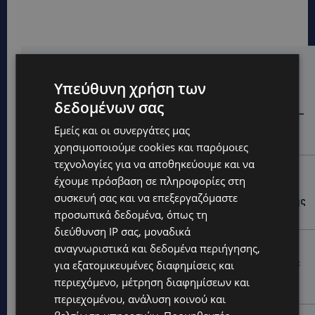
Hot this week
Υπεύθυνη χρήση των
STORIES
δεδομένων σας
ΓΕΝΕΘΛΙΟΣ ΗΜΕΡΑ: Η ηλικία είναι μόνο ένας αριθμός –
Οι άνθρωποι και οι στιγμές είναι η πραγματική μας
Εμείς και οι συνεργάτες μας
ιστορία
χρησιμοποιούμε cookies και παρόμοιες
τεχνολογίες για να αποθηκεύουμε και να
STORIES
έχουμε πρόσβαση σε πληροφορίες στη
ΕΛΕΝΑ ΑΝΤΩΝΙΑΔΟΥ: Αγώνας ζωής για τη 37χρονη
συσκευή σας και να επεξεργαζόμαστε
μητέρα τριών παιδιών – Έρανος για τη θεραπεία της
στην Αγγλία
προσωπικά δεδομένα, όπως τη
διεύθυνση IP σας, μοναδικά
UPDATES
αναγνωριστικά και δεδομένα περιήγησης,
ΚΑΤΑΓΓΕΛΙΑ: Για άνδρα που φέρεται να παρενοχλούσε
για εξατομικευμένες διαφημίσεις και
γυναίκες στο Δασούδι – Σε εξέλιξη οι αστυνομικές
περιεχόμενο, μέτρηση διαφημίσεων και
έρευνες
περιεχομένου, ανάλυση κοινού και