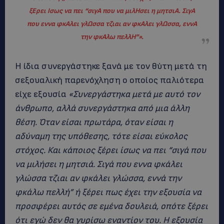
ξΕρει Ισως να πει “σιγΑ που να μιλΗσει η μητσιΑ. ΣιγΑ
που εννα φκΑλει γλΩσσα τζιαι αν φκΑλει γλΩσσα, εννΑ
την φκΑλω πελλΗ”
»
.
Η ίδια συνεργάστηκε ξανά με τον θύτη μετά τη
σεξουαλική παρενόχληση ο οποίος παλιότερα
είχε εξουσία
«Συνεργάστηκα μετά με αυτό τον
άνθρωπο, αλλά συνεργάστηκα από μια άλλη
θέση. Όταν είσαι πρωτάρα, όταν είσαι η
αδύναμη της υπόθεσης, τότε είσαι εύκολος
στόχος. Και κάποιος ξέρει ίσως να πει “σιγά που
να μιλήσει η μητσιά. Σιγά που εννα φκάλει
γλώσσα τζιαι αν φκάλει γλώσσα, εννά την
φκάλω πελλή” ή ξέρει πως έχει την εξουσία να
προσφέρει αυτός σε εμένα δουλειά, οπότε ξέρει
ότι εγώ δεν θα γυρίσω εναντίον του. Η εξουσία