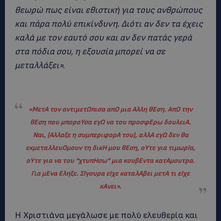
θεωρώ πως είναι εθιστική για τους ανθρώπους
και πάρα πολύ επικίνδυνη. Διότι αν δεν τα έχεις
καλά με τον εαυτό σου και αν δεν πατάς γερά
στα πόδια σου, η εξουσία μπορεί να σε
μεταλλάξει».
«ΜετΑ τον αντιμετΩπισα απΟ μια Αλλη θΕση. ΑπΟ την
θΕση που μποροΥσα εγΩ να του προσφΕρω δουλειΑ.
Ναι, (Αλλαξε η συμπεριφορΑ του), αλλΑ εγΩ δεν θα
εκμεταλλευΟμουν τη δικΗ μου θΕση, οΥτε για τιμωρΙα,
οΥτε για να του “χτυπΗσω” μια κουβΕντα κατΑμουτρα.
Για μΕνα Εληξε. ΣΙγουρα εΙχε καταλΑβει μετΑ τι εIχε
κΑνει».
Η Χριστιάνα μεγάλωσε με πολύ ελευθερία και