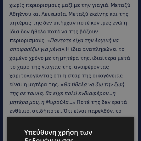
χωρίς περιορισμούς μαζί με την γιαγιά. Μεταξύ
Αθηένου και Λευκωσία. Μεταξύ εκείνης και της
μητέρας της δεν υπήρχαν ποτέ κόντρες ενώ η
ίδια δεν ήθελε ποτέ να της βάζουν
περιορισμούς.
«Πάντοτε είχα την λογική να
αποφασίζω για μένα».
Η ίδια αναπληρώνει το
χαμένο χρόνο με τη μητέρα της, ιδιαίτερα μετά
το χαμό της γιαγιάς της, αναφέροντας
χαριτολογώντας ότι η σταρ της οικογένειας
είναι η μητέρα της.
«Θα ήθελα να δω την ζωή
της σε ταινία, θα είχε πολύ ενδιαφέρον…η
μητέρα μου, η Μυρούλα…».
Ποτέ της δεν κρατά
ενθύμιο, οτιδήποτε…Ότι είναι παρελθόν, το
αφήνει στο παρελθόν. Θεωρεί ότι έχει πάρει
την καλοσύνη του πατέρα της. Νοιώθει ότι η
Υπεύθυνη χρήση των
μητέρα της έχει ξαναγεννηθεί και έχει
δεδομένων σας