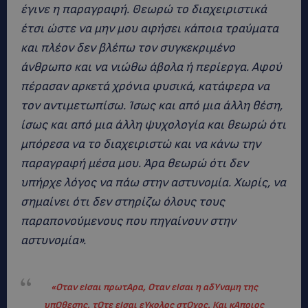
έγινε η παραγραφή. Θεωρώ το διαχειριστικά
έτσι ώστε να μην μου αφήσει κάποια τραύματα
και πλέον δεν βλέπω τον συγκεκριμένο
άνθρωπο και να νιώθω άβολα ή περίεργα. Αφού
πέρασαν αρκετά χρόνια φυσικά, κατάφερα να
τον αντιμετωπίσω. Ίσως και από μια άλλη θέση,
ίσως και από μια άλλη ψυχολογία και θεωρώ ότι
μπόρεσα να το διαχειριστώ και να κάνω την
παραγραφή μέσα μου. Άρα θεωρώ ότι δεν
υπήρχε λόγος να πάω στην αστυνομία. Χωρίς, να
σημαίνει ότι δεν στηρίζω όλους τους
παραπονούμενους που πηγαίνουν στην
αστυνομία».
«
Οταν εΙσαι πρωτΑρα, Οταν εΙσαι η αδΥναμη της
υπΟθεσης, τΟτε εΙσαι εΥκολος στΟχος. Και κΑποιος