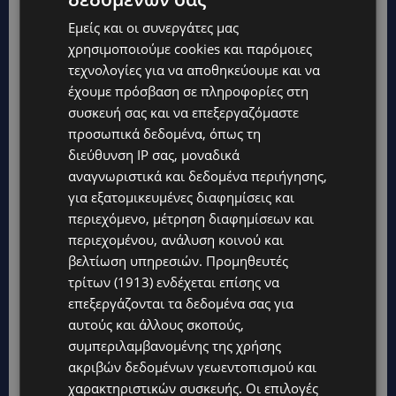
ενέργεια. Δεν την πειράζει να άφηνε το θέατρο
Εμείς και οι συνεργάτες μας
γιατί θα έκανε ένα ίδρυμα το οποίο θα
χρησιμοποιούμε cookies και παρόμοιες
βοηθούσε οικογένειες
«Δεν είμαι από αυτούς
τεχνολογίες για να αποθηκεύουμε και να
που λένε ότι δεν μπορώ να αφήσω το θέατρο…
έχουμε πρόσβαση σε πληροφορίες στη
συσκευή σας και να επεξεργαζόμαστε
Μια χαρά μπορώ…Αγαπώ αυτό που κάνω με
προσωπικά δεδομένα, όπως τη
πάθος αλλά μπορώ να αγαπήσω και κάτι άλλο».
διεύθυνση IP σας, μοναδικά
αναγνωριστικά και δεδομένα περιήγησης,
Μ
για εξατομικευμένες διαφημίσεις και
ε
περιεχόμενο, μέτρηση διαφημίσεων και
τ
η
περιεχομένου, ανάλυση κοινού και
ν
βελτίωση υπηρεσιών.
Προμηθευτές
μ
η
τρίτων (1913)
ενδέχεται επίσης να
τ
επεξεργάζονται τα δεδομένα σας για
έ
αυτούς και άλλους σκοπούς,
ρ
α
συμπεριλαμβανομένης της χρήσης
τ
ακριβών δεδομένων γεωεντοπισμού και
η
ς
χαρακτηριστικών συσκευής. Οι επιλογές