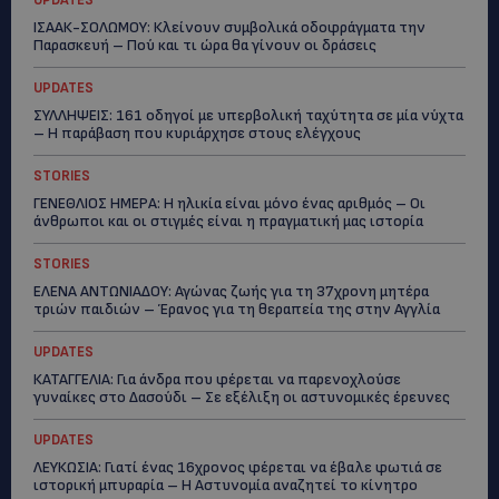
UPDATES
ΙΣΑΑΚ-ΣΟΛΩΜΟΥ: Κλείνουν συμβολικά οδοφράγματα την
Παρασκευή – Πού και τι ώρα θα γίνουν οι δράσεις
UPDATES
ΣΥΛΛΗΨΕΙΣ: 161 οδηγοί με υπερβολική ταχύτητα σε μία νύχτα
– Η παράβαση που κυριάρχησε στους ελέγχους
STORIES
ΓΕΝΕΘΛΙΟΣ ΗΜΕΡΑ: Η ηλικία είναι μόνο ένας αριθμός – Οι
άνθρωποι και οι στιγμές είναι η πραγματική μας ιστορία
STORIES
ΕΛΕΝΑ ΑΝΤΩΝΙΑΔΟΥ: Αγώνας ζωής για τη 37χρονη μητέρα
τριών παιδιών – Έρανος για τη θεραπεία της στην Αγγλία
UPDATES
ΚΑΤΑΓΓΕΛΙΑ: Για άνδρα που φέρεται να παρενοχλούσε
γυναίκες στο Δασούδι – Σε εξέλιξη οι αστυνομικές έρευνες
UPDATES
ΛΕΥΚΩΣΙΑ: Γιατί ένας 16χρονος φέρεται να έβαλε φωτιά σε
ιστορική μπυραρία – Η Αστυνομία αναζητεί το κίνητρο