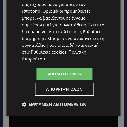
,
σας ισχύουν μόνο για αυτόν τον
Μ
ιστότοπο. Ορισμένοι προμηθευτές
υ
ρ
μπορεί να βασίζονται σε έννομο
ο
συμφέρον αντί για συγκατάθεση· έχετε το
ύ
λ
δικαίωμα να αντιταχθείτε στις
Ρυθμίσεις
α
διαφήμισης
. Μπορείτε να ανακαλέσετε τη
συγκατάθεσή σας οποιαδήποτε στιγμή
Παράλληλα, η Χριστιάνα δεν θα είχε θέμα να
στις
Ρυθμίσεις cookies
.
Πολιτική
υιοθετήσει
«Είναι παράξενη η ηλικία των 40
Απορρήτου
χρόνων παρόλο που είναι όμορφη…Ξέρεις τι λες
και ξέρεις τα θέλω σου…Θα ήθελα πάρα πολύ να
ΑΠΟΔΟΧΉ ΌΛΩΝ
υιοθετήσω δύο ή τρία παιδιά…»
ΑΠΌΡΡΙΨΗ ΌΛΩΝ
ΕΜΦΆΝΙΣΗ ΛΕΠΤΟΜΕΡΕΙΏΝ