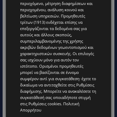
περιεχόμενο, μέτρηση διαφημίσεων και
περιεχομένου, ανάλυση κοινού και
βελτίωση υπηρεσιών.
Προμηθευτές
τρίτων (1913)
ενδέχεται επίσης να
επεξεργάζονται τα δεδομένα σας για
αυτούς και άλλους σκοπούς,
συμπεριλαμβανομένης της χρήσης
Topics
ακριβών δεδομένων γεωεντοπισμού και
χαρακτηριστικών συσκευής. Οι επιλογές
σας ισχύουν μόνο για αυτόν τον
UPDATES
ιστότοπο. Ορισμένοι προμηθευτές
ΑΛΕΞΙΑ ΠΟΤΑΜΙΤΟΥ: Από την προσωπική απώλεια στην
κοινωνική προσφορά – Αναλαμβάνει το χαρτοφυλάκιο
μπορεί να βασίζονται σε έννομο
Κοινωνικής Πρόνοιας στον ΔΗΣΥ
συμφέρον αντί για συγκατάθεση· έχετε το
UPDATES
δικαίωμα να αντιταχθείτε στις
Ρυθμίσεις
44ο ΦΕΣΤΙΒΑΛ ΛΕΥΚΑΡΩΝ: «Ο άνθρωπος είναι ο πολιτισμός»
διαφήμισης
. Μπορείτε να ανακαλέσετε τη
– Η ξεχωριστή τιμή που επιφύλαξαν τα Λεύκαρα-(Βίντεο)
συγκατάθεσή σας οποιαδήποτε στιγμή
στις
Ρυθμίσεις cookies
.
Πολιτική
UPDATES
Απορρήτου
ΜΑΚΑΡΙΟΣ ΔΡΟΥΣΙΩΤΗΣ: Ζητά τη στήριξη του κοινού για τα
δικαστικά έξοδα-Τι λέει ο ίδιος-(Βίντεο)