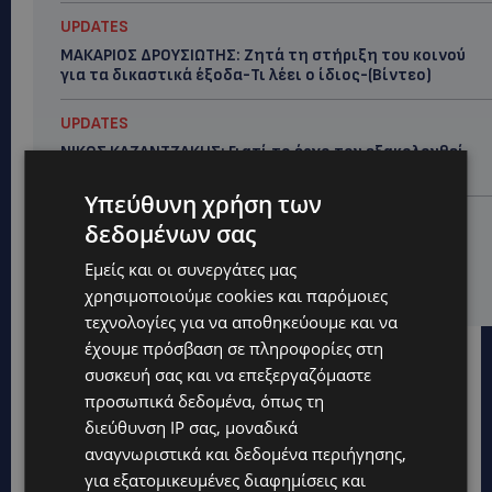
UPDATES
ΜΑΚΑΡΙΟΣ ΔΡΟΥΣΙΩΤΗΣ: Ζητά τη στήριξη του κοινού
για τα δικαστικά έξοδα-Τι λέει ο ίδιος-(Βίντεο)
UPDATES
ΝΙΚΟΣ ΚΑΖΑΝΤΖΑΚΗΣ: Γιατί το έργο του εξακολουθεί
να μας αφορά
Υπεύθυνη χρήση των
UPDATES
δεδομένων σας
ΝΟΣΟΚΟΜΕΙΟ ΛΕΜΕΣΟΥ: «Θα γινόμουν εγώ τα μάτια
Εμείς και οι συνεργάτες μας
του» – Συγκλονίζει η μητέρα του 4χρονου Μάριου:
«Ζούμε σε μια επικίνδυνη πόλη» -(Βίντεο)
χρησιμοποιούμε cookies και παρόμοιες
τεχνολογίες για να αποθηκεύουμε και να
έχουμε πρόσβαση σε πληροφορίες στη
συσκευή σας και να επεξεργαζόμαστε
προσωπικά δεδομένα, όπως τη
διεύθυνση IP σας, μοναδικά
αναγνωριστικά και δεδομένα περιήγησης,
για εξατομικευμένες διαφημίσεις και