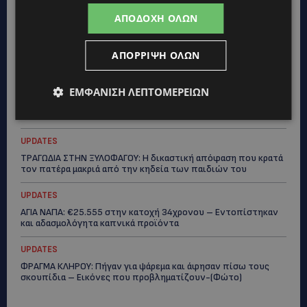
ΑΠΟΔΟΧΉ ΌΛΩΝ
UPDATES
ΝΙΚΟΣ ΚΑΖΑΝΤΖΑΚΗΣ: Γιατί το έργο του εξακολουθεί να μας
αφορά
ΑΠΌΡΡΙΨΗ ΌΛΩΝ
UPDATES
ΕΜΦΆΝΙΣΗ ΛΕΠΤΟΜΕΡΕΙΏΝ
ΝΟΣΟΚΟΜΕΙΟ ΛΕΜΕΣΟΥ: «Θα γινόμουν εγώ τα μάτια του» –
Συγκλονίζει η μητέρα του 4χρονου Μάριου: «Ζούμε σε μια
επικίνδυνη πόλη» -(Βίντεο)
UPDATES
ΤΡΑΓΩΔΙΑ ΣΤΗΝ ΞΥΛΟΦΑΓΟΥ: Η δικαστική απόφαση που κρατά
τον πατέρα μακριά από την κηδεία των παιδιών του
UPDATES
ΑΓΙΑ ΝΑΠΑ: €25.555 στην κατοχή 34χρονου – Εντοπίστηκαν
και αδασμολόγητα καπνικά προϊόντα
UPDATES
ΦΡΑΓΜΑ ΚΛΗΡΟΥ: Πήγαν για ψάρεμα και άφησαν πίσω τους
σκουπίδια – Εικόνες που προβληματίζουν-(Φώτο)