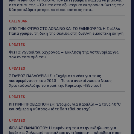
ΜΑΡΙΑ ΜΑΡΚΟΥ «ΠΙΚΚΟΥΑ: Τον κατέγραψε η κάμερα να μπαίνει
στο σπίτι της –Έλειπε στο εξωτερικό εκπροσωπώντας την
Κύπρο: «Αύριο μπορεί να είναι κάποιος που...
CALENDAR
ΑΠΟ ΤΗΝ ΚΥΠΡΟ ΣΤΟ ΛΟΝΔΙΝΟ ΚΑΙ ΤΟ ΕΔΙΜΒΟΥΡΓΟ: Η Στέλλα
Παπά γράφει τη δική της σελίδα στη διεθνή εικαστική σκηνή
UPDATES
ΦΩΤΟ: Αγνοείται 51χρονος – Έκκληση της Αστυνομίας για
τον εντοπισμό του
UPDATES
ΣΤΑΥΡΟΣ ΓΙΑΛΛΟΥΡΙΔΗΣ: «Ευχάριστα νέα» για τους
«κουρεμένους» του 2013 – Τι του ανακοίνωσε ο Νίκος
Χριστοδουλίδης το πρωί της Κυριακής -(Βίντεο)
UPDATES
ΚΙΤΡΙΝΗ ΠΡΟΕΙΔΟΠΟΙΗΣΗ: Έτοιμοι για παραλία – Στους 40°C
και σήμερα η Κύπρος-Πότε θα τεθεί σε ισχύ
UPDATES
ΦΕΙΔΙΑΣ ΠΑΝΑΓΙΩΤΟΥ: Η εμφάνισή του στην εκδήλωση για
Ισαάκ και Σολωμού προκάλεσε αντιδράσεις – «Ασέβεια προς