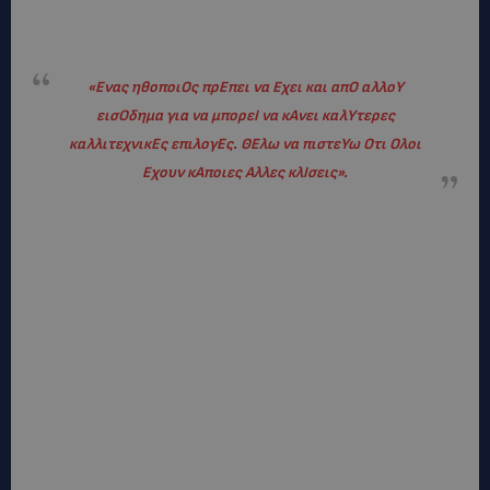
«
Ενας ηθοποιΟς πρΕπει να Εχει και απΟ αλλοΥ
εισΟδημα για να μπορεΙ να κΑνει καλΥτερες
καλλιτεχνικΕς επιλογΕς. ΘΕλω να πιστεΥω Οτι Ολοι
Εχουν κΑποιες Αλλες κλΙσεις».