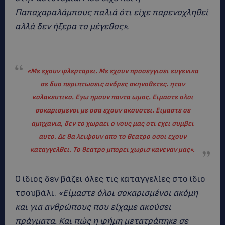
Παπαχαραλάμπους παλιά ότι είχε παρενοχληθεί
αλλά δεν ήξερα το μέγεθος».
«Με εχουν φλερταρει. Με εχουν προσεγγισει ευγενικα
σε δυο περιπτωσεις ανδρες σκηνοθετες. ηταν
κολακευτικο. Εγω ημουν παντα ωμος. Ειμαστε ολοι
σοκαρισμενοι με οσα εχουν ακουστει. Ειμαστε σε
αμηχανια, δεν το χωραει ο νους μας οτι εχει συμβει
αυτο. Δε θα λειψουν απο το θεατρο οσοι εχουν
καταγγελθει. Το θεατρο μπορει χωρ
ισ
κανεναν μας».
Ο ίδιος δεν βάζει όλες τις καταγγελίες στο ίδιο
τσουβάλι.
«Είμαστε όλοι σοκαρισμένοι ακόμη
και για ανθρώπους που είχαμε ακούσει
πράγματα. Και πώς η φήμη μετατράπηκε σε