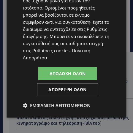
σας ισχύουν μόνο για αυτόν τον
ιστότοπο. Ορισμένοι προμηθευτές
μπορεί να βασίζονται σε έννομο
συμφέρον αντί για συγκατάθεση· έχετε το
δικαίωμα να αντιταχθείτε στις
Ρυθμίσεις
διαφήμισης
. Μπορείτε να ανακαλέσετε τη
συγκατάθεσή σας οποιαδήποτε στιγμή
στις
Ρυθμίσεις cookies
.
Πολιτική
Απορρήτου
Hot this week
UPDATES
ΑΠΟΔΟΧΉ ΌΛΩΝ
ΦΡΑΓΜΑ ΚΛΗΡΟΥ: Πήγαν για ψάρεμα και άφησαν πίσω
τους σκουπίδια – Εικόνες που προβληματίζουν-
ΑΠΌΡΡΙΨΗ ΌΛΩΝ
(Φώτο)
LIFESTYLE
ΕΜΦΆΝΙΣΗ ΛΕΠΤΟΜΕΡΕΙΏΝ
ΝΙΚΟΣ ΚΑΛΟΓΕΡΟΠΟΥΛΟΣ: Έφυγε από τη ζωή ο
πολυτάλαντος καλλιτέχνης που ξεχώρισε σε θέατρο,
κινηματογράφο και τηλεόραση-(Bίντεο)