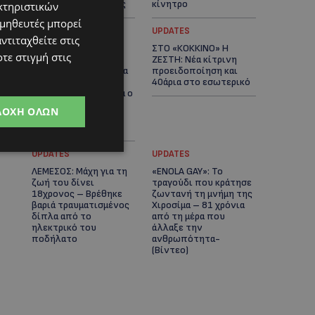
αστυνομικές έρευνες
κίνητρο
κτηριστικών
ομηθευτές μπορεί
UPDATES
UPDATES
ντιταχθείτε στις
ΛΑΤΣΙΑ-ΓΕΡΙ: Στο
ΣΤΟ «ΚΟΚΚΙΝΟ» Η
τε στιγμή στις
επίκεντρο η
ΖΕΣΤΗ: Νέα κίτρινη
δημιουργία δομών για
προειδοποίηση και
ασυνόδευτους
40άρια στο εσωτερικό
ανήλικους – Αντιδρά ο
Δήμος, στηρίζει υπό
ΔΟΧΉ ΌΛΩΝ
προϋποθέσεις το
Κίνημα Οικολόγων
UPDATES
UPDATES
ΛΕΜΕΣΟΣ: Μάχη για τη
«ENOLA GAY»: Το
ζωή του δίνει
τραγούδι που κράτησε
18χρονος – Βρέθηκε
ζωντανή τη μνήμη της
βαριά τραυματισμένος
Χιροσίμα – 81 χρόνια
δίπλα από το
από τη μέρα που
ηλεκτρικό του
άλλαξε την
ποδήλατο
ανθρωπότητα-
(Bίντεο)