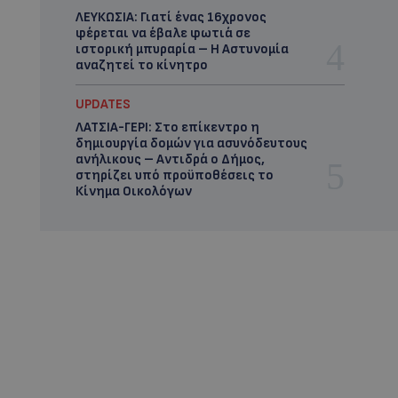
ΛΕΥΚΩΣΙΑ: Γιατί ένας 16χρονος
φέρεται να έβαλε φωτιά σε
ιστορική μπυραρία – Η Αστυνομία
αναζητεί το κίνητρο
UPDATES
ΛΑΤΣΙΑ-ΓΕΡΙ: Στο επίκεντρο η
δημιουργία δομών για ασυνόδευτους
ανήλικους – Αντιδρά ο Δήμος,
στηρίζει υπό προϋποθέσεις το
Κίνημα Οικολόγων