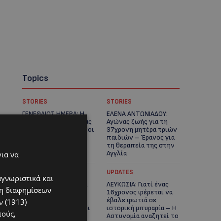
Topics
STORIES
STORIES
ΓΕΝΕΘΛΙΟΣ ΗΜΕΡΑ: Η
ΕΛΕΝΑ ΑΝΤΩΝΙΑΔΟΥ:
ηλικία είναι μόνο ένας
Αγώνας ζωής για τη
αριθμός – Οι άνθρωποι
37χρονη μητέρα τριών
και οι στιγμές είναι η
παιδιών – Έρανος για
πραγματική μας
τη θεραπεία της στην
ιστορία
Αγγλία
για να
UPDATES
UPDATES
αγνωριστικά και
ΚΑΤΑΓΓΕΛΙΑ: Για άνδρα
ΛΕΥΚΩΣΙΑ: Γιατί ένας
ση διαφημίσεων
που φέρεται να
16χρονος φέρεται να
παρενοχλούσε
έβαλε φωτιά σε
 (1913)
γυναίκες στο Δασούδι
ιστορική μπυραρία – Η
πούς,
– Σε εξέλιξη οι
Αστυνομία αναζητεί το