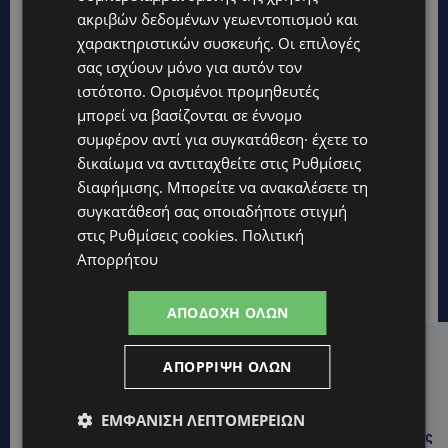
ακριβών δεδομένων γεωεντοπισμού και
χαρακτηριστικών συσκευής. Οι επιλογές
σας ισχύουν μόνο για αυτόν τον
ιστότοπο. Ορισμένοι προμηθευτές
μπορεί να βασίζονται σε έννομο
συμφέρον αντί για συγκατάθεση· έχετε το
δικαίωμα να αντιταχθείτε στις
Ρυθμίσεις
διαφήμισης
. Μπορείτε να ανακαλέσετε τη
συγκατάθεσή σας οποιαδήποτε στιγμή
στις
Ρυθμίσεις cookies
.
Πολιτική
Απορρήτου
ΑΠΟΔΟΧΉ ΌΛΩΝ
Hot this week
ΑΠΌΡΡΙΨΗ ΌΛΩΝ
UPDATES
ΣΤΑΥΡΟΣ ΓΙΑΛΛΟΥΡΙΔΗΣ: «Ευχάριστα νέα» για τους
ΕΜΦΆΝΙΣΗ ΛΕΠΤΟΜΕΡΕΙΏΝ
«κουρεμένους» του 2013 – Τι του ανακοίνωσε ο Νίκος