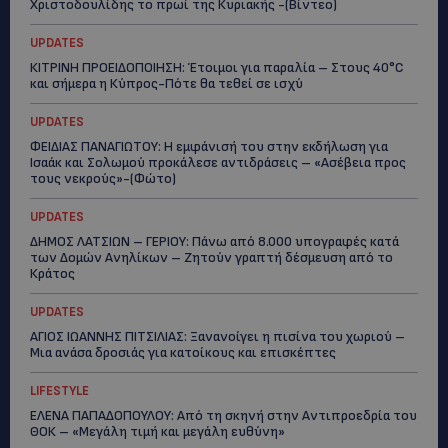
Χριστοδουλίδης το πρωί της Κυριακής -(Βίντεο)
UPDATES
ΚΙΤΡΙΝΗ ΠΡΟΕΙΔΟΠΟΙΗΣΗ: Έτοιμοι για παραλία – Στους 40°C
και σήμερα η Κύπρος-Πότε θα τεθεί σε ισχύ
UPDATES
ΦΕΙΔΙΑΣ ΠΑΝΑΓΙΩΤΟΥ: Η εμφάνισή του στην εκδήλωση για
Ισαάκ και Σολωμού προκάλεσε αντιδράσεις – «Ασέβεια προς
τους νεκρούς»-(Φώτο)
UPDATES
ΔΗΜΟΣ ΛΑΤΣΙΩΝ – ΓΕΡΙΟΥ: Πάνω από 8.000 υπογραφές κατά
των Δομών Ανηλίκων – Ζητούν γραπτή δέσμευση από το
Κράτος
UPDATES
ΑΓΙΟΣ ΙΩΑΝΝΗΣ ΠΙΤΣΙΛΙΑΣ: Ξανανοίγει η πισίνα του χωριού –
Μια ανάσα δροσιάς για κατοίκους και επισκέπτες
LIFESTYLE
ΕΛΕΝΑ ΠΑΠΑΔΟΠΟΥΛΟΥ: Από τη σκηνή στην Αντιπροεδρία του
ΘΟΚ – «Μεγάλη τιμή και μεγάλη ευθύνη»