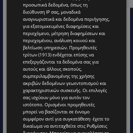
προσωπικά δεδομένα, όπως τη
διεύθυνση IP σας, μοναδικά
αναγνωριστικά και δεδομένα περιήγησης,
για εξατομικευμένες διαφημίσεις και
περιεχόμενο, μέτρηση διαφημίσεων και
περιεχομένου, ανάλυση κοινού και
βελτίωση υπηρεσιών.
Προμηθευτές
τρίτων (1913)
ενδέχεται επίσης να
επεξεργάζονται τα δεδομένα σας για
αυτούς και άλλους σκοπούς,
συμπεριλαμβανομένης της χρήσης
ακριβών δεδομένων γεωεντοπισμού και
χαρακτηριστικών συσκευής. Οι επιλογές
σας ισχύουν μόνο για αυτόν τον
ιστότοπο. Ορισμένοι προμηθευτές
Topics
μπορεί να βασίζονται σε έννομο
συμφέρον αντί για συγκατάθεση· έχετε το
UPDATES
δικαίωμα να αντιταχθείτε στις
Ρυθμίσεις
ΛΕΩΦΟΡΟΣ ΤΣΕΡΙΟΥ: Άνοιξε ο δρόμος, αλλά άρχισαν τα
παράπονα των πολιτών – «Έγινε σωστά ο σχεδιασμός;»
διαφήμισης
. Μπορείτε να ανακαλέσετε τη