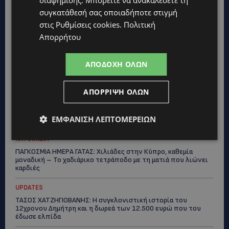
συγκατάθεσή σας οποιαδήποτε στιγμή
VIBE NEWS
στις
Ρυθμίσεις cookies
.
Πολιτική
Νέος Γενικός Διευθυντής του Hilton Nicosia ο Ilio Rodoni
Απορρήτου
VIBE NEWS
Η Peugeot είναι ο επίσημος συνεργάτης του Φεστιβάλ
ΑΠΟΔΟΧΉ ΌΛΩΝ
Κινηματογράφου της Βενετίας
VIBE NEWS
ΑΠΌΡΡΙΨΗ ΌΛΩΝ
Lidl Better Living Days #summer2026: Ένα μοναδικό ταξίδι
ευεξίας, γεμάτο γεύση, ενέργεια και χαμόγελα σε όλη την
ΕΜΦΆΝΙΣΗ ΛΕΠΤΟΜΕΡΕΙΏΝ
Κύπρο
ΚΑΤΟΙΚΙΔΙΑ
ΠΑΓΚΟΣΜΙΑ ΗΜΕΡΑ ΓΑΤΑΣ: Χιλιάδες στην Κύπρο, καθεμία
μοναδική – Το χαδιάρικο τετράποδο με τη ματιά που λιώνει
καρδιές
UPDATES
ΤΑΣΟΣ ΧΑΤΖΗΓΙΟΒΑΝΗΣ: Η συγκλονιστική ιστορία του
12χρονου Δημήτρη και η δωρεά των 12.500 ευρώ που του
έδωσε ελπίδα