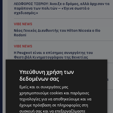
ΛΕΩΦΟΡΟΣ ΤΣΕΡΙΟΥ: Άνοιξε ο δρόμος, αλλά άρχισαν τα
παράπονα των πολιτών – «Έγινε σωστά ο
σχεδιασμός;»
VIBE NEWS
Νέος Γενικός Διευθυντής του Hilton Nicosia ο Ilio
Rodoni
VIBE NEWS
Η Peugeot είναι ο επίσημος συνεργάτης του
Φεστιβάλ Κινηματογράφου της Βενετίας
VIBE NEWS
Υπεύθυνη χρήση των
Lidl Better Living Days #summer2026: Ένα μοναδικό
δεδομένων σας
ταξίδι ευεξίας, γεμάτο γεύση, ενέργεια και χαμόγελα
σε όλη την Κύπρο
Εμείς και οι συνεργάτες μας
χρησιμοποιούμε cookies και παρόμοιες
ΚΑΤΟΙΚΙΔΙΑ
τεχνολογίες για να αποθηκεύουμε και να
ΠΑΓΚΟΣΜΙΑ ΗΜΕΡΑ ΓΑΤΑΣ: Χιλιάδες στην Κύπρο,
έχουμε πρόσβαση σε πληροφορίες στη
καθεμία μοναδική – Το χαδιάρικο τετράποδο με τη
συσκευή σας και να επεξεργαζόμαστε
ματιά που λιώνει καρδιές