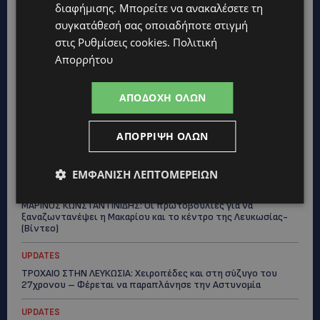
διαφήμισης
. Μπορείτε να ανακαλέσετε τη
ΤΑΣΟΣ ΧΑΤΖΗΓΙΟΒΑΝΗΣ: Η συγκλονιστική ιστορία του
συγκατάθεσή σας οποιαδήποτε στιγμή
12χρονου Δημήτρη και η δωρεά των 12.500 ευρώ που του
έδωσε ελπίδα
στις
Ρυθμίσεις cookies
.
Πολιτική
Απορρήτου
STORIES
ΕΞΩΤΙΚΑ ΖΩΑ ΣΤΗΝ ΚΥΠΡΟ: Πότε επιτρέπεται και πότε
απαγορεύεται να έχεις μαϊμού ως κατοικίδιο – Ποια ζώα
ΑΠΟΔΟΧΉ ΌΛΩΝ
μπορείς να διατηρείς νόμιμα
UPDATES
ΑΠΌΡΡΙΨΗ ΌΛΩΝ
ΧΩΡΙΣ ΣΩΣΣΙΒΙΟ Η ΘΑΛΑΣΣΙΑ ΣΥΝΔΕΣΗ ΚΥΠΡΟΥ-ΕΛΛΑΔΑΣ:
«Χωρίς επιδότηση το πλοίο δεν θα ξανασηκώσει άγκυρα»
ΕΜΦΆΝΙΣΗ ΛΕΠΤΟΜΕΡΕΙΏΝ
STORIES
ΜΑΡΙΝΟΣ ΚΩΝΣΤΑΝΤΙΝΙΔΗΣ: Οι πρωτοβουλίες για να
ξαναζωντανέψει η Μακαρίου και το κέντρο της Λευκωσίας-
(Βίντεο)
UPDATES
ΤΡΟΧΑΙΟ ΣΤΗΝ ΛΕΥΚΩΣΙΑ: Χειροπέδες και στη σύζυγο του
27χρονου – Φέρεται να παραπλάνησε την Αστυνομία
UPDATES