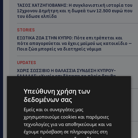
ΤΑΣΟΣ ΧΑΤΖΗΓΙΟΒΑΝΗΣ: Η συγκλονιστική ιστορία του
12χρονου Δημήτρη και η δωρεά των 12.500 ευρώ που
του έδωσε ελπίδα
STORIES
ΕΞΩΤΙΚΑ ΖΩΑ ΣΤΗΝ ΚΥΠΡΟ: Πότε επιτρέπεται και
πότε απαγορεύεται να έχεις μαϊμού ως κατοικίδιο –
Ποια ζώα μπορείς να διατηρείς νόμιμα
UPDATES
ΧΩΡΙΣ ΣΩΣΣΙΒΙΟ Η ΘΑΛΑΣΣΙΑ ΣΥΝΔΕΣΗ ΚΥΠΡΟΥ-
ΕΛΛΑΔΑΣ: «Χωρίς επιδότηση το πλοίο δεν θα
ξανασηκώσει άγκυρα»
Υπεύθυνη χρήση των
STORIES
δεδομένων σας
ΜΑΡΙΝΟΣ ΚΩΝΣΤΑΝΤΙΝΙΔΗΣ: Οι πρωτοβουλίες για να
ξαναζωντανέψει η Μακαρίου και το κέντρο της
Εμείς και οι συνεργάτες μας
Λευκωσίας-(Βίντεο)
χρησιμοποιούμε cookies και παρόμοιες
τεχνολογίες για να αποθηκεύουμε και να
UPDATES
έχουμε πρόσβαση σε πληροφορίες στη
ΤΡΟΧΑΙΟ ΣΤΗΝ ΛΕΥΚΩΣΙΑ: Χειροπέδες και στη σύζυγο