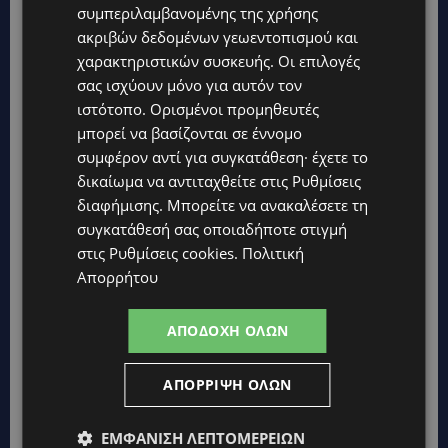
συμπεριλαμβανομένης της χρήσης
Topics
ακριβών δεδομένων γεωεντοπισμού και
χαρακτηριστικών συσκευής. Οι επιλογές
UPDATES
σας ισχύουν μόνο για αυτόν τον
ΧΩΡΙΣ ΣΩΣΣΙΒΙΟ Η ΘΑΛΑΣΣΙΑ ΣΥΝΔΕΣΗ ΚΥΠΡΟΥ-ΕΛΛΑΔΑΣ:
ιστότοπο. Ορισμένοι προμηθευτές
«Χωρίς επιδότηση το πλοίο δεν θα ξανασηκώσει άγκυρα»
μπορεί να βασίζονται σε έννομο
συμφέρον αντί για συγκατάθεση· έχετε το
STORIES
δικαίωμα να αντιταχθείτε στις
Ρυθμίσεις
ΜΑΡΙΝΟΣ ΚΩΝΣΤΑΝΤΙΝΙΔΗΣ: Οι πρωτοβουλίες για να
ξαναζωντανέψει η Μακαρίου και το κέντρο της Λευκωσίας-
διαφήμισης
. Μπορείτε να ανακαλέσετε τη
(Βίντεο)
συγκατάθεσή σας οποιαδήποτε στιγμή
στις
Ρυθμίσεις cookies
.
Πολιτική
UPDATES
Απορρήτου
ΤΡΟΧΑΙΟ ΣΤΗΝ ΛΕΥΚΩΣΙΑ: Χειροπέδες και στη σύζυγο του
27χρονου – Φέρεται να παραπλάνησε την Αστυνομία
ΑΠΟΔΟΧΉ ΌΛΩΝ
UPDATES
ΔΕΝ ΥΠΟΧΩΡΕΙ Ο ΚΑΥΣΩΝΑΣ: Νέα κίτρινη προειδοποίηση για
40άρια – Πότε τίθεται σε ισχύ
ΑΠΌΡΡΙΨΗ ΌΛΩΝ
UPDATES
VIRAL: Κοράκι πήρε στο κυνήγι γυναίκα – Η απρόσμενη
ΕΜΦΆΝΙΣΗ ΛΕΠΤΟΜΕΡΕΙΏΝ