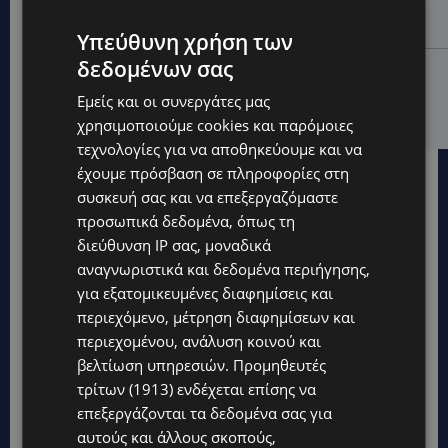
ΔΕΝ ΥΠΟΧΩΡΕΙ Ο ΚΑΥΣΩΝΑΣ: Νέα κίτρινη
προειδοποίηση για 40άρια – Πότε τίθεται σε ισχύ
Υπεύθυνη χρήση των
δεδομένων σας
UPDATES
VIRAL: Κοράκι πήρε στο κυνήγι γυναίκα – Η
Εμείς και οι συνεργάτες μας
απρόσμενη επίθεση καταγράφηκε σε βίντεο
χρησιμοποιούμε cookies και παρόμοιες
τεχνολογίες για να αποθηκεύουμε και να
έχουμε πρόσβαση σε πληροφορίες στη
συσκευή σας και να επεξεργαζόμαστε
προσωπικά δεδομένα, όπως τη
διεύθυνση IP σας, μοναδικά
αναγνωριστικά και δεδομένα περιήγησης,
για εξατομικευμένες διαφημίσεις και
περιεχόμενο, μέτρηση διαφημίσεων και
περιεχομένου, ανάλυση κοινού και
βελτίωση υπηρεσιών.
Προμηθευτές
τρίτων (1913)
ενδέχεται επίσης να
επεξεργάζονται τα δεδομένα σας για
αυτούς και άλλους σκοπούς,