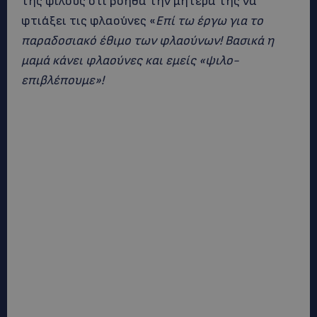
της φίλους ότι βοηθά την μητέρα της να
φτιάξει τις φλαούνες «
Επί τω έργω για το
παραδοσιακό έθιμο των φλαούνων! Βασικά η
μαμά κάνει φλαούνες και εμείς «ψιλο-
επιβλέπουμε»!