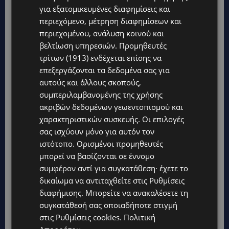
για εξατομικευμένες διαφημίσεις και
περιεχόμενο, μέτρηση διαφημίσεων και
περιεχομένου, ανάλυση κοινού και
βελτίωση υπηρεσιών.
Προμηθευτές
τρίτων (1913)
ενδέχεται επίσης να
επεξεργάζονται τα δεδομένα σας για
Topics
αυτούς και άλλους σκοπούς,
συμπεριλαμβανομένης της χρήσης
UPDATES
ακριβών δεδομένων γεωεντοπισμού και
ΛΑΤΣΙΑ-ΓΕΡΙ: Στο επίκεντρο η δημιουργία δομών για
χαρακτηριστικών συσκευής. Οι επιλογές
ασυνόδευτους ανήλικους – Αντιδρά ο Δήμος, στηρίζει υπό
σας ισχύουν μόνο για αυτόν τον
προϋποθέσεις το Κίνημα Οικολόγων
ιστότοπο. Ορισμένοι προμηθευτές
UPDATES
μπορεί να βασίζονται σε έννομο
ΣΤΟ «ΚΟΚΚΙΝΟ» Η ΖΕΣΤΗ: Νέα κίτρινη προειδοποίηση και
συμφέρον αντί για συγκατάθεση· έχετε το
40άρια στο εσωτερικό
δικαίωμα να αντιταχθείτε στις
Ρυθμίσεις
διαφήμισης
. Μπορείτε να ανακαλέσετε τη
UPDATES
συγκατάθεσή σας οποιαδήποτε στιγμή
ΛΕΜΕΣΟΣ: Μάχη για τη ζωή του δίνει 18χρονος – Βρέθηκε
βαριά τραυματισμένος δίπλα από το ηλεκτρικό του
στις
Ρυθμίσεις cookies
.
Πολιτική
ποδήλατο