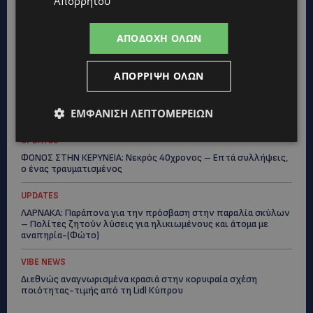
Απορρήτου
UPDATES
«ENOLA GAY»: Το τραγούδι που κράτησε ζωντανή τη μνήμη
ΑΠΟΔΟΧΉ ΌΛΩΝ
της Χιροσίμα – 81 χρόνια από τη μέρα που άλλαξε την
ανθρωπότητα-(Bίντεο)
ΑΠΌΡΡΙΨΗ ΌΛΩΝ
ΚΟΣΜΙΚΑ
PERNERA BEACH HOTEL: Εκλεκτές παρουσίες στα 50 χρόνια
ΕΜΦΆΝΙΣΗ ΛΕΠΤΟΜΕΡΕΙΏΝ
ενός ιστορικού ξενοδοχείου-Ποιους είδαμε
UPDATES
ΦΟΝΟΣ ΣΤΗΝ ΚΕΡΥΝΕΙΑ: Νεκρός 40χρονος – Επτά συλλήψεις,
ο ένας τραυματισμένος
UPDATES
ΛΑΡΝΑΚΑ: Παράπονα για την πρόσβαση στην παραλία σκύλων
– Πολίτες ζητούν λύσεις για ηλικιωμένους και άτομα με
αναπηρία-(Φώτο)
VIBE NEWS
Διεθνώς αναγνωρισμένα κρασιά στην κορυφαία σχέση
ποιότητας-τιμής από τη Lidl Κύπρου