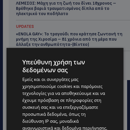
ΛΕΜΕΣΟΣ: Μάχη για τη ζωή του δίνει 18χρονος –
Βρέθηκε βαριά τραυματισμένος δίπλα από το
ηλεκτρικό του ποδήλατο
UPDATES
«ENOLA GAY»: Το τραγούδι που κράτησε ζωντανή τη
μνήμη της Χιροσίμα – 81 χρόνια από τη μέρα που
άλλαξε την ανθρωπότητα-(Bίντεο)
ΚΟΣΜΙΚΑ
Υπεύθυνη χρήση των
PERNERA BEACH HOTEL: Εκλεκτές παρουσίες στα 50
δεδομένων σας
χρόνια ενός ιστορικού ξενοδοχείου-Ποιους είδαμε
Εμείς και οι συνεργάτες μας
χρησιμοποιούμε cookies και παρόμοιες
τεχνολογίες για να αποθηκεύουμε και να
έχουμε πρόσβαση σε πληροφορίες στη
συσκευή σας και να επεξεργαζόμαστε
προσωπικά δεδομένα, όπως τη
διεύθυνση IP σας, μοναδικά
αναγνωριστικά και δεδομένα περιήγησης,