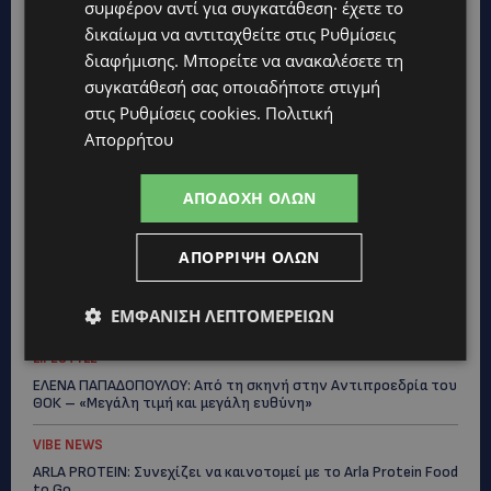
συμφέρον αντί για συγκατάθεση· έχετε το
Topics
δικαίωμα να αντιταχθείτε στις
Ρυθμίσεις
διαφήμισης
. Μπορείτε να ανακαλέσετε τη
UPDATES
συγκατάθεσή σας οποιαδήποτε στιγμή
ΦΕΙΔΙΑΣ ΠΑΝΑΓΙΩΤΟΥ: Η εμφάνισή του στην εκδήλωση για
Ισαάκ και Σολωμού προκάλεσε αντιδράσεις – «Ασέβεια προς
στις
Ρυθμίσεις cookies
.
Πολιτική
τους νεκρούς»-(Φώτο)
Απορρήτου
UPDATES
ΔΗΜΟΣ ΛΑΤΣΙΩΝ – ΓΕΡΙΟΥ: Πάνω από 8.000 υπογραφές κατά
ΑΠΟΔΟΧΉ ΌΛΩΝ
των Δομών Ανηλίκων – Ζητούν γραπτή δέσμευση από το
Κράτος
ΑΠΌΡΡΙΨΗ ΌΛΩΝ
UPDATES
ΑΓΙΟΣ ΙΩΑΝΝΗΣ ΠΙΤΣΙΛΙΑΣ: Ξανανοίγει η πισίνα του χωριού –
ΕΜΦΆΝΙΣΗ ΛΕΠΤΟΜΕΡΕΙΏΝ
Μια ανάσα δροσιάς για κατοίκους και επισκέπτες
LIFESTYLE
ΕΛΕΝΑ ΠΑΠΑΔΟΠΟΥΛΟΥ: Από τη σκηνή στην Αντιπροεδρία του
ΘΟΚ – «Μεγάλη τιμή και μεγάλη ευθύνη»
VIBE NEWS
ARLA PROTEIN: Συνεχίζει να καινοτομεί με το Arla Protein Food
to Go.