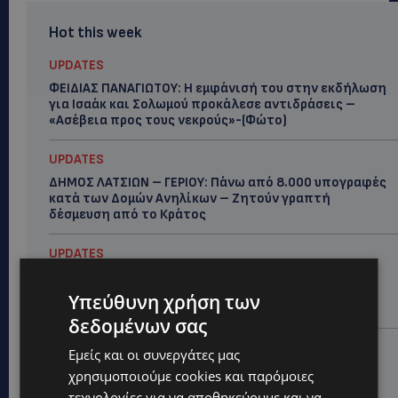
Hot this week
UPDATES
ΦΕΙΔΙΑΣ ΠΑΝΑΓΙΩΤΟΥ: Η εμφάνισή του στην εκδήλωση
για Ισαάκ και Σολωμού προκάλεσε αντιδράσεις –
«Ασέβεια προς τους νεκρούς»-(Φώτο)
UPDATES
ΔΗΜΟΣ ΛΑΤΣΙΩΝ – ΓΕΡΙΟΥ: Πάνω από 8.000 υπογραφές
κατά των Δομών Ανηλίκων – Ζητούν γραπτή
δέσμευση από το Κράτος
UPDATES
ΑΓΙΟΣ ΙΩΑΝΝΗΣ ΠΙΤΣΙΛΙΑΣ: Ξανανοίγει η πισίνα του
χωριού – Μια ανάσα δροσιάς για κατοίκους και
Υπεύθυνη χρήση των
επισκέπτες
δεδομένων σας
LIFESTYLE
Εμείς και οι συνεργάτες μας
ΕΛΕΝΑ ΠΑΠΑΔΟΠΟΥΛΟΥ: Από τη σκηνή στην
χρησιμοποιούμε cookies και παρόμοιες
Αντιπροεδρία του ΘΟΚ – «Μεγάλη τιμή και μεγάλη
τεχνολογίες για να αποθηκεύουμε και να