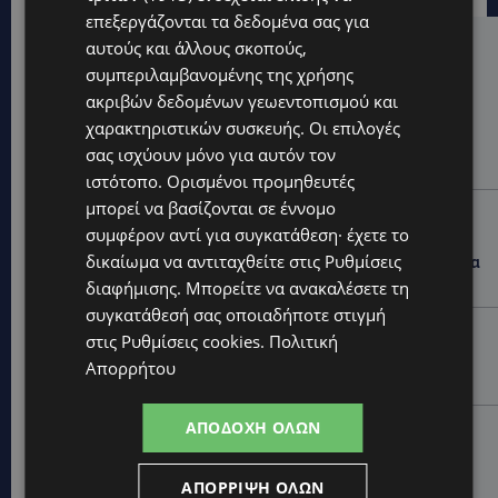
επεξεργάζονται τα δεδομένα σας για
αυτούς και άλλους σκοπούς,
Hot this week
συμπεριλαμβανομένης της χρήσης
UPDATES
ακριβών δεδομένων γεωεντοπισμού και
ΑΛΕΞΙΑ ΠΟΤΑΜΙΤΟΥ: Από την προσωπική απώλεια
χαρακτηριστικών συσκευής. Οι επιλογές
στην κοινωνική προσφορά – Αναλαμβάνει το
σας ισχύουν μόνο για αυτόν τον
χαρτοφυλάκιο Κοινωνικής Πρόνοιας στον ΔΗΣΥ
ιστότοπο. Ορισμένοι προμηθευτές
μπορεί να βασίζονται σε έννομο
UPDATES
συμφέρον αντί για συγκατάθεση· έχετε το
44ο ΦΕΣΤΙΒΑΛ ΛΕΥΚΑΡΩΝ: «Ο άνθρωπος είναι ο
δικαίωμα να αντιταχθείτε στις
Ρυθμίσεις
πολιτισμός» – Η ξεχωριστή τιμή που επιφύλαξαν τα
Λεύκαρα-(Βίντεο)
διαφήμισης
. Μπορείτε να ανακαλέσετε τη
συγκατάθεσή σας οποιαδήποτε στιγμή
UPDATES
στις
Ρυθμίσεις cookies
.
Πολιτική
ΜΑΚΑΡΙΟΣ ΔΡΟΥΣΙΩΤΗΣ: Ζητά τη στήριξη του κοινού
Απορρήτου
για τα δικαστικά έξοδα-Τι λέει ο ίδιος-(Βίντεο)
ΑΠΟΔΟΧΉ ΌΛΩΝ
UPDATES
ΝΙΚΟΣ ΚΑΖΑΝΤΖΑΚΗΣ: Γιατί το έργο του εξακολουθεί
να μας αφορά
ΑΠΌΡΡΙΨΗ ΌΛΩΝ