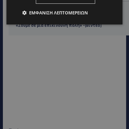
UPDATES
ΕΜΦΆΝΙΣΗ ΛΕΠΤΟΜΕΡΕΙΏΝ
ΝΟΣΟΚΟΜΕΙΟ ΛΕΜΕΣΟΥ: «Θα γινόμουν εγώ τα μάτια
του» – Συγκλονίζει η μητέρα του 4χρονου Μάριου:
«Ζούμε σε μια επικίνδυνη πόλη» -(Βίντεο)