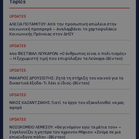
Topics
UPDATES
ΑΛΕΞΙΑ ΠΟΤΑΜΙΤΟΥ: Από την προσωπική απώλεια στην
κοινωνική προσφορά – Αναλαμβάνει το χαρτοφυλάκιο
Κοινωνικής Πρόνοιας στον ΔΗΣΥ
UPDATES
44ο ΦΕΣΤΙΒΑΛ ΛΕΥΚΑΡΩΝ: «Ο άνθρωπος είναι ο πολιτισμός»
– Η ξεχωριστή τιμή που επιφύλαξαν τα Λεύκαρα-(Βίντεο)
UPDATES
ΜΑΚΑΡΙΟΣ ΔΡΟΥΣΙΩΤΗΣ: Ζητά τη στήριξη του κοινού για τα
δικαστικά έξοδα-Τι λέει ο ίδιος-(Βίντεο)
UPDATES
ΝΙΚΟΣ ΚΑΖΑΝΤΖΑΚΗΣ: Γιατί το έργο του εξακολουθεί να μας
αφορά
UPDATES
ΝΟΣΟΚΟΜΕΙΟ ΛΕΜΕΣΟΥ: «Θα γινόμουν εγώ τα μάτια του» –
Συγκλονίζει η μητέρα του 4χρονου Μάριου: «Ζούμε σε μια
επικίνδυνη πόλη» -(Βίντεο)