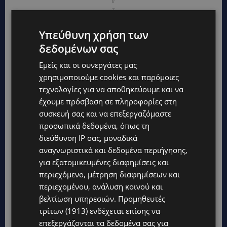
ε
τ
α
ι
Υπεύθυνη χρήση των
ή
δ
δεδομένων σας
η
σ
Εμείς και οι συνεργάτες μας
ε
χρησιμοποιούμε cookies και παρόμοιες
ε
υ
τεχνολογίες για να αποθηκεύουμε και να
ρ
έχουμε πρόσβαση σε πληροφορίες στη
ω
συσκευή σας και να επεξεργαζόμαστε
π
α
προσωπικά δεδομένα, όπως τη
ϊκ
διεύθυνση IP σας, μοναδικά
ή
χ
αναγνωριστικά και δεδομένα περιήγησης,
ώ
για εξατομικευμένες διαφημίσεις και
ρ
περιεχόμενο, μέτρηση διαφημίσεων και
α.
περιεχομένου, ανάλυση κοινού και
βελτίωση υπηρεσιών.
Προμηθευτές
τρίτων (1913)
ενδέχεται επίσης να
επεξεργάζονται τα δεδομένα σας για