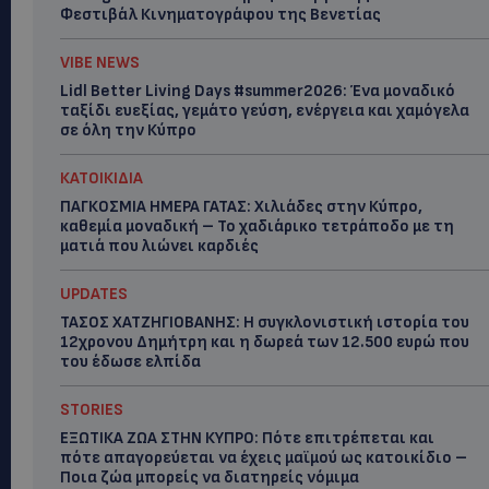
Φεστιβάλ Κινηματογράφου της Βενετίας
VIBE NEWS
Lidl Better Living Days #summer2026: Ένα μοναδικό
ταξίδι ευεξίας, γεμάτο γεύση, ενέργεια και χαμόγελα
σε όλη την Κύπρο
ΚΑΤΟΙΚΙΔΙΑ
ΠΑΓΚΟΣΜΙΑ ΗΜΕΡΑ ΓΑΤΑΣ: Χιλιάδες στην Κύπρο,
καθεμία μοναδική – Το χαδιάρικο τετράποδο με τη
ματιά που λιώνει καρδιές
UPDATES
ΤΑΣΟΣ ΧΑΤΖΗΓΙΟΒΑΝΗΣ: Η συγκλονιστική ιστορία του
12χρονου Δημήτρη και η δωρεά των 12.500 ευρώ που
του έδωσε ελπίδα
STORIES
ΕΞΩΤΙΚΑ ΖΩΑ ΣΤΗΝ ΚΥΠΡΟ: Πότε επιτρέπεται και
πότε απαγορεύεται να έχεις μαϊμού ως κατοικίδιο –
Ποια ζώα μπορείς να διατηρείς νόμιμα