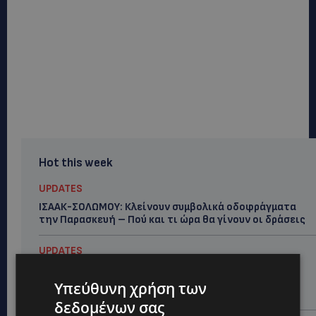
Hot this week
UPDATES
ΙΣΑΑΚ-ΣΟΛΩΜΟΥ: Κλείνουν συμβολικά οδοφράγματα
την Παρασκευή – Πού και τι ώρα θα γίνουν οι δράσεις
UPDATES
ΣΥΛΛΗΨΕΙΣ: 161 οδηγοί με υπερβολική ταχύτητα σε
μία νύχτα – Η παράβαση που κυριάρχησε στους
Υπεύθυνη χρήση των
ελέγχους
δεδομένων σας