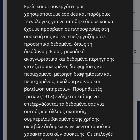
STORIES
Εμείς και οι συνεργάτες μας
ΓΕΝΕΘΛΙΟΣ ΗΜΕΡΑ: Η ηλικία είναι μόνο ένας αριθμός –
χρησιμοποιούμε cookies και παρόμοιες
Οι άνθρωποι και οι στιγμές είναι η πραγματική μας
τεχνολογίες για να αποθηκεύουμε και να
ιστορία
έχουμε πρόσβαση σε πληροφορίες στη
συσκευή σας και να επεξεργαζόμαστε
STORIES
προσωπικά δεδομένα, όπως τη
ΕΛΕΝΑ ΑΝΤΩΝΙΑΔΟΥ: Αγώνας ζωής για τη 37χρονη
μητέρα τριών παιδιών – Έρανος για τη θεραπεία της
διεύθυνση IP σας, μοναδικά
στην Αγγλία
αναγνωριστικά και δεδομένα περιήγησης,
για εξατομικευμένες διαφημίσεις και
UPDATES
περιεχόμενο, μέτρηση διαφημίσεων και
ΚΑΤΑΓΓΕΛΙΑ: Για άνδρα που φέρεται να παρενοχλούσε
περιεχομένου, ανάλυση κοινού και
γυναίκες στο Δασούδι – Σε εξέλιξη οι αστυνομικές
βελτίωση υπηρεσιών.
Προμηθευτές
έρευνες
τρίτων (1913)
ενδέχεται επίσης να
επεξεργάζονται τα δεδομένα σας για
αυτούς και άλλους σκοπούς,
συμπεριλαμβανομένης της χρήσης
ακριβών δεδομένων γεωεντοπισμού και
χαρακτηριστικών συσκευής. Οι επιλογές