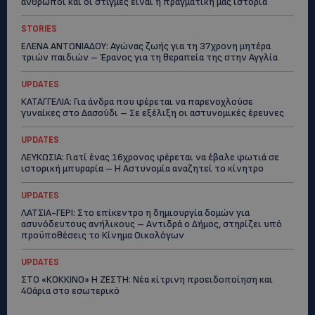
άνθρωποι και οι στιγμές είναι η πραγματική μας ιστορία
STORIES
ΕΛΕΝΑ ΑΝΤΩΝΙΑΔΟΥ: Αγώνας ζωής για τη 37χρονη μητέρα
τριών παιδιών – Έρανος για τη θεραπεία της στην Αγγλία
UPDATES
ΚΑΤΑΓΓΕΛΙΑ: Για άνδρα που φέρεται να παρενοχλούσε
γυναίκες στο Δασούδι – Σε εξέλιξη οι αστυνομικές έρευνες
UPDATES
ΛΕΥΚΩΣΙΑ: Γιατί ένας 16χρονος φέρεται να έβαλε φωτιά σε
ιστορική μπυραρία – Η Αστυνομία αναζητεί το κίνητρο
UPDATES
ΛΑΤΣΙΑ-ΓΕΡΙ: Στο επίκεντρο η δημιουργία δομών για
ασυνόδευτους ανήλικους – Αντιδρά ο Δήμος, στηρίζει υπό
προϋποθέσεις το Κίνημα Οικολόγων
UPDATES
ΣΤΟ «ΚΟΚΚΙΝΟ» Η ΖΕΣΤΗ: Νέα κίτρινη προειδοποίηση και
40άρια στο εσωτερικό