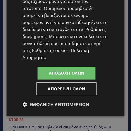
σας ισχύουν μόνο για αυτόν τον
ιστότοπο. Ορισμένοι προμηθευτές
μπορεί να βασίζονται σε έννομο
συμφέρον αντί για συγκατάθεση· έχετε το
δικαίωμα να αντιταχθείτε στις
Ρυθμίσεις
διαφήμισης
. Μπορείτε να ανακαλέσετε τη
συγκατάθεσή σας οποιαδήποτε στιγμή
στις
Ρυθμίσεις cookies
.
Πολιτική
Απορρήτου
Topics
ΑΠΟΔΟΧΉ ΌΛΩΝ
UPDATES
ΙΣΑΑΚ-ΣΟΛΩΜΟΥ: Κλείνουν συμβολικά οδοφράγματα την
Παρασκευή – Πού και τι ώρα θα γίνουν οι δράσεις
ΑΠΌΡΡΙΨΗ ΌΛΩΝ
UPDATES
ΣΥΛΛΗΨΕΙΣ: 161 οδηγοί με υπερβολική ταχύτητα σε μία νύχτα
ΕΜΦΆΝΙΣΗ ΛΕΠΤΟΜΕΡΕΙΏΝ
– Η παράβαση που κυριάρχησε στους ελέγχους
STORIES
ΓΕΝΕΘΛΙΟΣ ΗΜΕΡΑ: Η ηλικία είναι μόνο ένας αριθμός – Οι