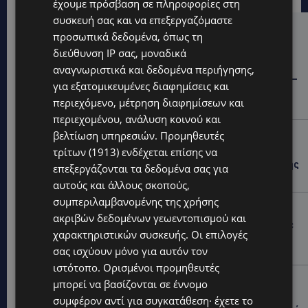
έχουμε πρόσβαση σε πληροφορίες στη
συσκευή σας και να επεξεργαζόμαστε
Hot this week
προσωπικά δεδομένα, όπως τη
διεύθυνση IP σας, μοναδικά
STORIES
αναγνωριστικά και δεδομένα περιήγησης,
ΓΕΝΕΘΛΙΟΣ ΗΜΕΡΑ: Η ηλικία είναι μόνο ένας αριθμός –
για εξατομικευμένες διαφημίσεις και
Οι άνθρωποι και οι στιγμές είναι η πραγματική μας
περιεχόμενο, μέτρηση διαφημίσεων και
ιστορία
περιεχομένου, ανάλυση κοινού και
STORIES
βελτίωση υπηρεσιών.
Προμηθευτές
τρίτων (1913)
ενδέχεται επίσης να
ΕΛΕΝΑ ΑΝΤΩΝΙΑΔΟΥ: Αγώνας ζωής για τη 37χρονη
μητέρα τριών παιδιών – Έρανος για τη θεραπεία της
επεξεργάζονται τα δεδομένα σας για
στην Αγγλία
αυτούς και άλλους σκοπούς,
συμπεριλαμβανομένης της χρήσης
UPDATES
ακριβών δεδομένων γεωεντοπισμού και
ΚΑΤΑΓΓΕΛΙΑ: Για άνδρα που φέρεται να παρενοχλούσε
χαρακτηριστικών συσκευής. Οι επιλογές
γυναίκες στο Δασούδι – Σε εξέλιξη οι αστυνομικές
έρευνες
σας ισχύουν μόνο για αυτόν τον
ιστότοπο. Ορισμένοι προμηθευτές
UPDATES
μπορεί να βασίζονται σε έννομο
ΛΕΥΚΩΣΙΑ: Γιατί ένας 16χρονος φέρεται να έβαλε
συμφέρον αντί για συγκατάθεση· έχετε το