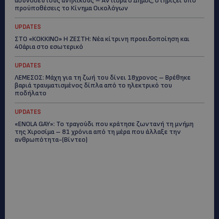
ασυνόδευτους ανήλικους – Αντιδρά ο Δήμος, στηρίζει υπό
προϋποθέσεις το Κίνημα Οικολόγων
UPDATES
ΣΤΟ «ΚΟΚΚΙΝΟ» Η ΖΕΣΤΗ: Νέα κίτρινη προειδοποίηση και
40άρια στο εσωτερικό
UPDATES
ΛΕΜΕΣΟΣ: Μάχη για τη ζωή του δίνει 18χρονος – Βρέθηκε
βαριά τραυματισμένος δίπλα από το ηλεκτρικό του
ποδήλατο
UPDATES
«ENOLA GAY»: Το τραγούδι που κράτησε ζωντανή τη μνήμη
της Χιροσίμα – 81 χρόνια από τη μέρα που άλλαξε την
ανθρωπότητα-(Bίντεο)