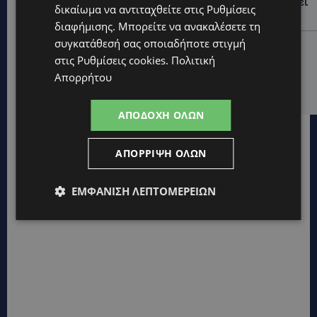
φωτιά σε ιστορική μπυραρία – Η Αστυνομία αναζητεί
δικαίωμα να αντιταχθείτε στις
Ρυθμίσεις
το κίνητρο
διαφήμισης
. Μπορείτε να ανακαλέσετε τη
συγκατάθεσή σας οποιαδήποτε στιγμή
UPDATES
στις
Ρυθμίσεις cookies
.
Πολιτική
ΛΑΤΣΙΑ-ΓΕΡΙ: Στο επίκεντρο η δημιουργία δομών για
Απορρήτου
ασυνόδευτους ανήλικους – Αντιδρά ο Δήμος,
στηρίζει υπό προϋποθέσεις το Κίνημα Οικολόγων
ΑΠΟΔΟΧΉ ΌΛΩΝ
ΑΠΌΡΡΙΨΗ ΌΛΩΝ
ΕΜΦΆΝΙΣΗ ΛΕΠΤΟΜΕΡΕΙΏΝ