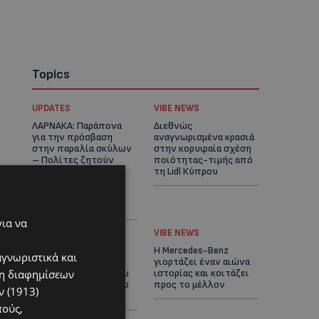
Topics
UPDATES
VIBE NEWS
ΛΑΡΝΑΚΑ: Παράπονα
Διεθνώς
για την πρόσβαση
αναγνωρισμένα κρασιά
στην παραλία σκύλων
στην κορυφαία σχέση
– Πολίτες ζητούν
ποιότητας-τιμής από
λύσεις για
τη Lidl Κύπρου
ηλικιωμένους και
άτομα με αναπηρία-
(Φώτο)
για να
UPDATES
VIBE NEWS
Ξεκίνησε η
Η Mercedes-Benz
αγνωριστικά και
αντικατάσταση 100
γιορτάζει έναν αιώνα
ση διαφημίσεων
χιλιομέτρων δικτύου
ιστορίας και κοιτάζει
ύδρευσης στο κέντρο
προς το μέλλον
 (1913)
της Λεμεσού
πούς,