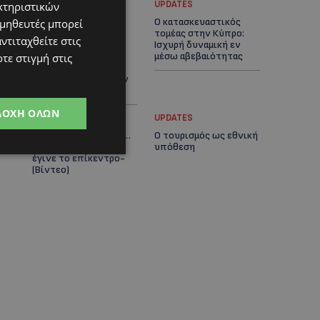
UPDATES
UPDATES
κτηριστικών
ΚΟΚΚΙΝΟΤΡΙΜΙΘΙΑ:
Ο κατασκευαστικός
ομηθευτές μπορεί
Σκύλος στον δρόμο
τομέας στην Κύπρο:
ντιταχθείτε στις
μέσα στη ζέστη – Το
Ισχυρή δυναμική εν
καλοκαιρινό «κύμα»
μέσω αβεβαιότητας
τε στιγμή στις
εγκατάλειψης ζώων
και η ευθύνη που δεν
κάνει διακοπές
ΔΟΧΉ ΌΛΩΝ
UPDATES
UPDATES
VIRAL: Πήγε για καφέ…
Ο τουρισμός ως εθνική
με την πάπια του και
υπόθεση
έγινε το επίκεντρο-
(Βίντεο)