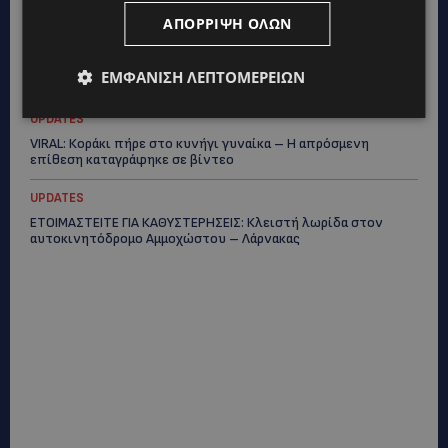
27χρονου – Φέρεται να παραπλάνησε την Αστυνομία
ΑΠΌΡΡΙΨΗ ΌΛΩΝ
UPDATES
ΔΕΝ ΥΠΟΧΩΡΕΙ Ο ΚΑΥΣΩΝΑΣ: Νέα κίτρινη προειδοποίηση για
ΕΜΦΆΝΙΣΗ ΛΕΠΤΟΜΕΡΕΙΏΝ
40άρια – Πότε τίθεται σε ισχύ
UPDATES
VIRAL: Κοράκι πήρε στο κυνήγι γυναίκα – Η απρόσμενη
επίθεση καταγράφηκε σε βίντεο
UPDATES
ΕΤΟΙΜΑΣΤΕΙΤΕ ΓΙΑ ΚΑΘΥΣΤΕΡΗΣΕΙΣ: Κλειστή λωρίδα στον
αυτοκινητόδρομο Αμμοχώστου – Λάρνακας