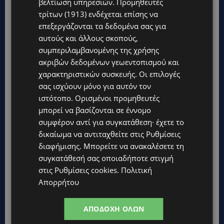
βελτίωση υπηρεσιών.
Προμηθευτές
τρίτων (1913)
ενδέχεται επίσης να
UPDATES
επεξεργάζονται τα δεδομένα σας για
ΤΑΣΟΣ ΧΑΤΖΗΓΙΟΒΑΝΗΣ: Η συγκλονιστική ιστορία του
αυτούς και άλλους σκοπούς,
12χρονου Δημήτρη και η δωρεά των 12.500 ευρώ που του
συμπεριλαμβανομένης της χρήσης
έδωσε ελπίδα
ακριβών δεδομένων γεωεντοπισμού και
STORIES
χαρακτηριστικών συσκευής. Οι επιλογές
ΕΞΩΤΙΚΑ ΖΩΑ ΣΤΗΝ ΚΥΠΡΟ: Πότε επιτρέπεται και πότε
σας ισχύουν μόνο για αυτόν τον
απαγορεύεται να έχεις μαϊμού ως κατοικίδιο – Ποια ζώα
ιστότοπο. Ορισμένοι προμηθευτές
μπορείς να διατηρείς νόμιμα
μπορεί να βασίζονται σε έννομο
UPDATES
συμφέρον αντί για συγκατάθεση· έχετε το
ΧΩΡΙΣ ΣΩΣΣΙΒΙΟ Η ΘΑΛΑΣΣΙΑ ΣΥΝΔΕΣΗ ΚΥΠΡΟΥ-ΕΛΛΑΔΑΣ:
δικαίωμα να αντιταχθείτε στις
Ρυθμίσεις
«Χωρίς επιδότηση το πλοίο δεν θα ξανασηκώσει άγκυρα»
διαφήμισης
. Μπορείτε να ανακαλέσετε τη
συγκατάθεσή σας οποιαδήποτε στιγμή
STORIES
στις
Ρυθμίσεις cookies
.
Πολιτική
ΜΑΡΙΝΟΣ ΚΩΝΣΤΑΝΤΙΝΙΔΗΣ: Οι πρωτοβουλίες για να
ξαναζωντανέψει η Μακαρίου και το κέντρο της Λευκωσίας-
Απορρήτου
(Βίντεο)
UPDATES
ΑΠΟΔΟΧΉ ΌΛΩΝ
ΤΡΟΧΑΙΟ ΣΤΗΝ ΛΕΥΚΩΣΙΑ: Χειροπέδες και στη σύζυγο του