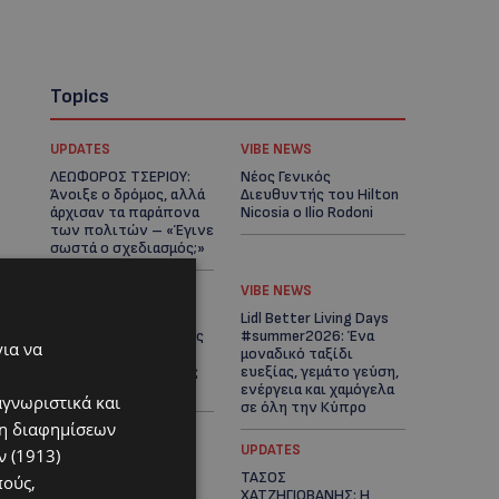
Topics
UPDATES
VIBE NEWS
ΛΕΩΦΟΡΟΣ ΤΣΕΡΙΟΥ:
Νέος Γενικός
Άνοιξε ο δρόμος, αλλά
Διευθυντής του Hilton
άρχισαν τα παράπονα
Nicosia ο Ilio Rodoni
των πολιτών – «Έγινε
σωστά ο σχεδιασμός;»
VIBE NEWS
VIBE NEWS
Η Peugeot είναι ο
Lidl Better Living Days
επίσημος συνεργάτης
#summer2026: Ένα
για να
του Φεστιβάλ
μοναδικό ταξίδι
Κινηματογράφου της
ευεξίας, γεμάτο γεύση,
Βενετίας
ενέργεια και χαμόγελα
αγνωριστικά και
σε όλη την Κύπρο
ση διαφημίσεων
ΚΑΤΟΙΚΙΔΙΑ
UPDATES
 (1913)
ΠΑΓΚΟΣΜΙΑ ΗΜΕΡΑ
ΤΑΣΟΣ
πούς,
ΓΑΤΑΣ: Χιλιάδες στην
ΧΑΤΖΗΓΙΟΒΑΝΗΣ: Η