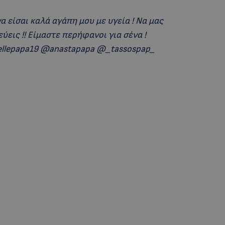
α είσαι καλά αγάπη μου με υγεία ! Να μας
ύεις !! Είμαστε περήφανοι για σένα !
llepapa19 @anastapapa @_tassospap_