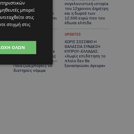
κτηριστικών
Κύπρο, καθεμία
συγκλονιστική ιστορία
μοναδική – Το
του 12χρονου Δημήτρη
ομηθευτές μπορεί
χαδιάρικο τετράποδο
και η δωρεά των
ντιταχθείτε στις
με τη ματιά που λιώνει
12.500 ευρώ που του
καρδιές
έδωσε ελπίδα
τε στιγμή στις
STORIES
UPDATES
ΕΞΩΤΙΚΑ ΖΩΑ ΣΤΗΝ
ΧΩΡΙΣ ΣΩΣΣΙΒΙΟ Η
ΚΥΠΡΟ: Πότε
ΘΑΛΑΣΣΙΑ ΣΥΝΔΕΣΗ
ΔΟΧΉ ΌΛΩΝ
επιτρέπεται και πότε
ΚΥΠΡΟΥ-ΕΛΛΑΔΑΣ:
απαγορεύεται να έχεις
«Χωρίς επιδότηση το
μαϊμού ως κατοικίδιο –
πλοίο δεν θα
Ποια ζώα μπορείς να
ξανασηκώσει άγκυρα»
διατηρείς νόμιμα