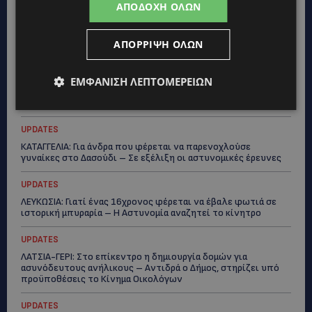
ΑΠΟΔΟΧΉ ΌΛΩΝ
STORIES
ΓΕΝΕΘΛΙΟΣ ΗΜΕΡΑ: Η ηλικία είναι μόνο ένας αριθμός – Οι
ΑΠΌΡΡΙΨΗ ΌΛΩΝ
άνθρωποι και οι στιγμές είναι η πραγματική μας ιστορία
STORIES
ΕΜΦΆΝΙΣΗ ΛΕΠΤΟΜΕΡΕΙΏΝ
ΕΛΕΝΑ ΑΝΤΩΝΙΑΔΟΥ: Αγώνας ζωής για τη 37χρονη μητέρα
τριών παιδιών – Έρανος για τη θεραπεία της στην Αγγλία
UPDATES
ΚΑΤΑΓΓΕΛΙΑ: Για άνδρα που φέρεται να παρενοχλούσε
γυναίκες στο Δασούδι – Σε εξέλιξη οι αστυνομικές έρευνες
UPDATES
ΛΕΥΚΩΣΙΑ: Γιατί ένας 16χρονος φέρεται να έβαλε φωτιά σε
ιστορική μπυραρία – Η Αστυνομία αναζητεί το κίνητρο
UPDATES
ΛΑΤΣΙΑ-ΓΕΡΙ: Στο επίκεντρο η δημιουργία δομών για
ασυνόδευτους ανήλικους – Αντιδρά ο Δήμος, στηρίζει υπό
προϋποθέσεις το Κίνημα Οικολόγων
UPDATES