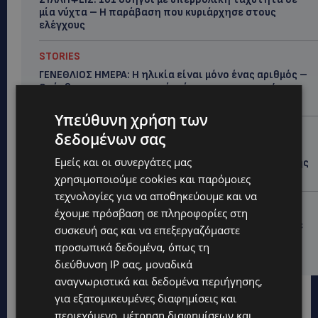
μία νύχτα – Η παράβαση που κυριάρχησε στους
ελέγχους
STORIES
ΓΕΝΕΘΛΙΟΣ ΗΜΕΡΑ: Η ηλικία είναι μόνο ένας αριθμός –
Οι άνθρωποι και οι στιγμές είναι η πραγματική μας
ιστορία
Υπεύθυνη χρήση των
STORIES
δεδομένων σας
ΕΛΕΝΑ ΑΝΤΩΝΙΑΔΟΥ: Αγώνας ζωής για τη 37χρονη
Εμείς και οι συνεργάτες μας
μητέρα τριών παιδιών – Έρανος για τη θεραπεία της
στην Αγγλία
χρησιμοποιούμε cookies και παρόμοιες
τεχνολογίες για να αποθηκεύουμε και να
UPDATES
έχουμε πρόσβαση σε πληροφορίες στη
ΚΑΤΑΓΓΕΛΙΑ: Για άνδρα που φέρεται να παρενοχλούσε
συσκευή σας και να επεξεργαζόμαστε
γυναίκες στο Δασούδι – Σε εξέλιξη οι αστυνομικές
προσωπικά δεδομένα, όπως τη
έρευνες
διεύθυνση IP σας, μοναδικά
αναγνωριστικά και δεδομένα περιήγησης,
για εξατομικευμένες διαφημίσεις και
περιεχόμενο, μέτρηση διαφημίσεων και