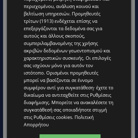
περιεχομένου, ανάλυση κοινού και
βελτίωση υπηρεσιών.
Προμηθευτές
τρίτων (1913)
ενδέχεται επίσης να
επεξεργάζονται τα δεδομένα σας για
αυτούς και άλλους σκοπούς,
συμπεριλαμβανομένης της χρήσης
ακριβών δεδομένων γεωεντοπισμού και
χαρακτηριστικών συσκευής. Οι επιλογές
σας ισχύουν μόνο για αυτόν τον
ιστότοπο. Ορισμένοι προμηθευτές
μπορεί να βασίζονται σε έννομο
Topics
συμφέρον αντί για συγκατάθεση· έχετε το
δικαίωμα να αντιταχθείτε στις
Ρυθμίσεις
UPDATES
διαφήμισης
. Μπορείτε να ανακαλέσετε τη
ΙΣΑΑΚ-ΣΟΛΩΜΟΥ: Κλείνουν συμβολικά οδοφράγματα την
συγκατάθεσή σας οποιαδήποτε στιγμή
Παρασκευή – Πού και τι ώρα θα γίνουν οι δράσεις
στις
Ρυθμίσεις cookies
.
Πολιτική
UPDATES
Απορρήτου
ΣΥΛΛΗΨΕΙΣ: 161 οδηγοί με υπερβολική ταχύτητα σε μία νύχτα
– Η παράβαση που κυριάρχησε στους ελέγχους