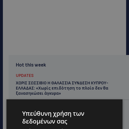
Hot this week
UPDATES
ΧΩΡΙΣ ΣΩΣΣΙΒΙΟ Η ΘΑΛΑΣΣΙΑ ΣΥΝΔΕΣΗ ΚΥΠΡΟΥ-
ΕΛΛΑΔΑΣ: «Χωρίς επιδότηση το πλοίο δεν θα
ξανασηκώσει άγκυρα»
STORIES
Υπεύθυνη χρήση των
ΜΑΡΙΝΟΣ ΚΩΝΣΤΑΝΤΙΝΙΔΗΣ: Οι πρωτοβουλίες για να
ξαναζωντανέψει η Μακαρίου και το κέντρο της
δεδομένων σας
Λευκωσίας-(Βίντεο)