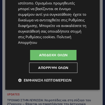
ιστότοπο. Ορισμένοι προμηθευτές
μπορεί να βασίζονται σε έννομο
συμφέρον αντί για συγκατάθεση· έχετε το
δικαίωμα να αντιταχθείτε στις
Ρυθμίσεις
διαφήμισης
. Μπορείτε να ανακαλέσετε τη
συγκατάθεσή σας οποιαδήποτε στιγμή
στις
Ρυθμίσεις cookies
.
Πολιτική
Απορρήτου
Topics
UPDATES
ΑΠΟΔΟΧΉ ΌΛΩΝ
ΧΩΡΙΣ ΣΩΣΣΙΒΙΟ Η ΘΑΛΑΣΣΙΑ ΣΥΝΔΕΣΗ ΚΥΠΡΟΥ-ΕΛΛΑΔΑΣ:
«Χωρίς επιδότηση το πλοίο δεν θα ξανασηκώσει άγκυρα»
ΑΠΌΡΡΙΨΗ ΌΛΩΝ
STORIES
ΜΑΡΙΝΟΣ ΚΩΝΣΤΑΝΤΙΝΙΔΗΣ: Οι πρωτοβουλίες για να
ΕΜΦΆΝΙΣΗ ΛΕΠΤΟΜΕΡΕΙΏΝ
ξαναζωντανέψει η Μακαρίου και το κέντρο της Λευκωσίας-
(Βίντεο)
UPDATES
ΤΡΟΧΑΙΟ ΣΤΗΝ ΛΕΥΚΩΣΙΑ: Χειροπέδες και στη σύζυγο του
27χρονου – Φέρεται να παραπλάνησε την Αστυνομία