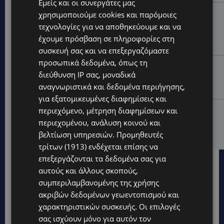
Εμείς και οι συνεργάτες μας
UPDATES
χρησιμοποιούμε cookies και παρόμοιες
τεχνολογίες για να αποθηκεύουμε και να
ΤΡΟΧΑΙΟ ΣΤΗΝ ΛΕΥΚΩΣΙΑ: Χειροπέδες και στη σύζυγο
του 27χρονου – Φέρεται να παραπλάνησε την
έχουμε πρόσβαση σε πληροφορίες στη
Αστυνομία
συσκευή σας και να επεξεργαζόμαστε
προσωπικά δεδομένα, όπως τη
UPDATES
διεύθυνση IP σας, μοναδικά
ΔΕΝ ΥΠΟΧΩΡΕΙ Ο ΚΑΥΣΩΝΑΣ: Νέα κίτρινη
αναγνωριστικά και δεδομένα περιήγησης,
προειδοποίηση για 40άρια – Πότε τίθεται σε ισχύ
για εξατομικευμένες διαφημίσεις και
περιεχόμενο, μέτρηση διαφημίσεων και
UPDATES
περιεχομένου, ανάλυση κοινού και
VIRAL: Κοράκι πήρε στο κυνήγι γυναίκα – Η
απρόσμενη επίθεση καταγράφηκε σε βίντεο
βελτίωση υπηρεσιών.
Προμηθευτές
τρίτων (1913)
ενδέχεται επίσης να
επεξεργάζονται τα δεδομένα σας για
αυτούς και άλλους σκοπούς,
συμπεριλαμβανομένης της χρήσης
ακριβών δεδομένων γεωεντοπισμού και
χαρακτηριστικών συσκευής. Οι επιλογές
σας ισχύουν μόνο για αυτόν τον