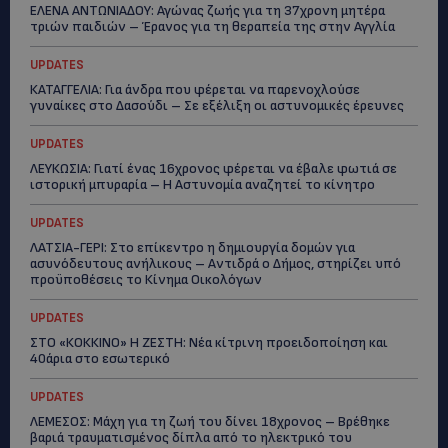
ΕΛΕΝΑ ΑΝΤΩΝΙΑΔΟΥ: Αγώνας ζωής για τη 37χρονη μητέρα
τριών παιδιών – Έρανος για τη θεραπεία της στην Αγγλία
UPDATES
ΚΑΤΑΓΓΕΛΙΑ: Για άνδρα που φέρεται να παρενοχλούσε
γυναίκες στο Δασούδι – Σε εξέλιξη οι αστυνομικές έρευνες
UPDATES
ΛΕΥΚΩΣΙΑ: Γιατί ένας 16χρονος φέρεται να έβαλε φωτιά σε
ιστορική μπυραρία – Η Αστυνομία αναζητεί το κίνητρο
UPDATES
ΛΑΤΣΙΑ-ΓΕΡΙ: Στο επίκεντρο η δημιουργία δομών για
ασυνόδευτους ανήλικους – Αντιδρά ο Δήμος, στηρίζει υπό
προϋποθέσεις το Κίνημα Οικολόγων
UPDATES
ΣΤΟ «ΚΟΚΚΙΝΟ» Η ΖΕΣΤΗ: Νέα κίτρινη προειδοποίηση και
40άρια στο εσωτερικό
UPDATES
ΛΕΜΕΣΟΣ: Μάχη για τη ζωή του δίνει 18χρονος – Βρέθηκε
βαριά τραυματισμένος δίπλα από το ηλεκτρικό του