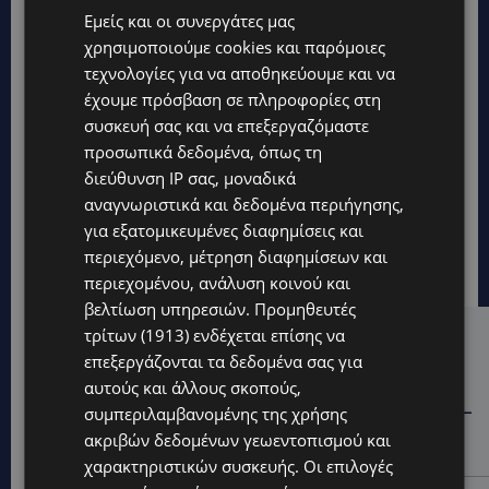
Εμείς και οι συνεργάτες μας
χρησιμοποιούμε cookies και παρόμοιες
τεχνολογίες για να αποθηκεύουμε και να
έχουμε πρόσβαση σε πληροφορίες στη
συσκευή σας και να επεξεργαζόμαστε
προσωπικά δεδομένα, όπως τη
διεύθυνση IP σας, μοναδικά
αναγνωριστικά και δεδομένα περιήγησης,
για εξατομικευμένες διαφημίσεις και
περιεχόμενο, μέτρηση διαφημίσεων και
περιεχομένου, ανάλυση κοινού και
βελτίωση υπηρεσιών.
Προμηθευτές
τρίτων (1913)
ενδέχεται επίσης να
Hot this week
επεξεργάζονται τα δεδομένα σας για
STORIES
αυτούς και άλλους σκοπούς,
ΓΕΝΕΘΛΙΟΣ ΗΜΕΡΑ: Η ηλικία είναι μόνο ένας αριθμός –
συμπεριλαμβανομένης της χρήσης
Οι άνθρωποι και οι στιγμές είναι η πραγματική μας
ακριβών δεδομένων γεωεντοπισμού και
ιστορία
χαρακτηριστικών συσκευής. Οι επιλογές