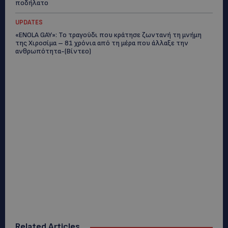
ποδήλατο
UPDATES
«ENOLA GAY»: Το τραγούδι που κράτησε ζωντανή τη μνήμη
της Χιροσίμα – 81 χρόνια από τη μέρα που άλλαξε την
ανθρωπότητα-(Bίντεο)
Related Articles