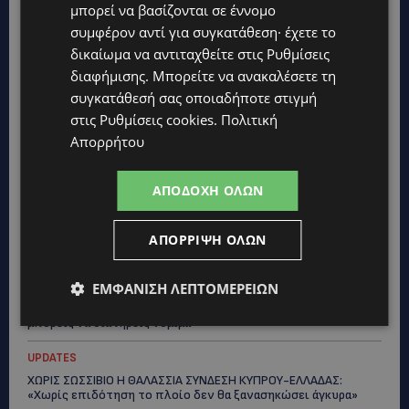
μπορεί να βασίζονται σε έννομο
συμφέρον αντί για συγκατάθεση· έχετε το
δικαίωμα να αντιταχθείτε στις
Ρυθμίσεις
διαφήμισης
. Μπορείτε να ανακαλέσετε τη
συγκατάθεσή σας οποιαδήποτε στιγμή
στις
Ρυθμίσεις cookies
.
Πολιτική
Topics
Απορρήτου
UPDATES
ΑΠΟΔΟΧΉ ΌΛΩΝ
ΤΑΣΟΣ ΧΑΤΖΗΓΙΟΒΑΝΗΣ: Η συγκλονιστική ιστορία του
12χρονου Δημήτρη και η δωρεά των 12.500 ευρώ που του
έδωσε ελπίδα
ΑΠΌΡΡΙΨΗ ΌΛΩΝ
STORIES
ΕΜΦΆΝΙΣΗ ΛΕΠΤΟΜΕΡΕΙΏΝ
ΕΞΩΤΙΚΑ ΖΩΑ ΣΤΗΝ ΚΥΠΡΟ: Πότε επιτρέπεται και πότε
απαγορεύεται να έχεις μαϊμού ως κατοικίδιο – Ποια ζώα
μπορείς να διατηρείς νόμιμα
UPDATES
ΧΩΡΙΣ ΣΩΣΣΙΒΙΟ Η ΘΑΛΑΣΣΙΑ ΣΥΝΔΕΣΗ ΚΥΠΡΟΥ-ΕΛΛΑΔΑΣ:
«Χωρίς επιδότηση το πλοίο δεν θα ξανασηκώσει άγκυρα»