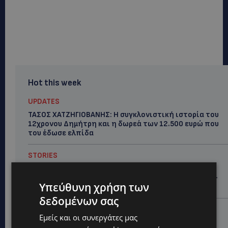
Hot this week
UPDATES
ΤΑΣΟΣ ΧΑΤΖΗΓΙΟΒΑΝΗΣ: Η συγκλονιστική ιστορία του
12χρονου Δημήτρη και η δωρεά των 12.500 ευρώ που
του έδωσε ελπίδα
STORIES
ΕΞΩΤΙΚΑ ΖΩΑ ΣΤΗΝ ΚΥΠΡΟ: Πότε επιτρέπεται και
πότε απαγορεύεται να έχεις μαϊμού ως κατοικίδιο –
Υπεύθυνη χρήση των
Ποια ζώα μπορείς να διατηρείς νόμιμα
δεδομένων σας
UPDATES
Εμείς και οι συνεργάτες μας
ΧΩΡΙΣ ΣΩΣΣΙΒΙΟ Η ΘΑΛΑΣΣΙΑ ΣΥΝΔΕΣΗ ΚΥΠΡΟΥ-