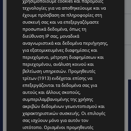
χρησιμοποιούμε cookies και παρόμοιες
ΕΛΛΑΔΑΣ: «Χωρίς επιδότηση το πλοίο δεν θα
ξανασηκώσει άγκυρα»
τεχνολογίες για να αποθηκεύουμε και να
έχουμε πρόσβαση σε πληροφορίες στη
STORIES
συσκευή σας και να επεξεργαζόμαστε
ΜΑΡΙΝΟΣ ΚΩΝΣΤΑΝΤΙΝΙΔΗΣ: Οι πρωτοβουλίες για να
προσωπικά δεδομένα, όπως τη
ξαναζωντανέψει η Μακαρίου και το κέντρο της
διεύθυνση IP σας, μοναδικά
Λευκωσίας-(Βίντεο)
αναγνωριστικά και δεδομένα περιήγησης,
για εξατομικευμένες διαφημίσεις και
UPDATES
περιεχόμενο, μέτρηση διαφημίσεων και
ΤΡΟΧΑΙΟ ΣΤΗΝ ΛΕΥΚΩΣΙΑ: Χειροπέδες και στη σύζυγο
περιεχομένου, ανάλυση κοινού και
του 27χρονου – Φέρεται να παραπλάνησε την
Αστυνομία
βελτίωση υπηρεσιών.
Προμηθευτές
τρίτων (1913)
ενδέχεται επίσης να
επεξεργάζονται τα δεδομένα σας για
αυτούς και άλλους σκοπούς,
συμπεριλαμβανομένης της χρήσης
ακριβών δεδομένων γεωεντοπισμού και
χαρακτηριστικών συσκευής. Οι επιλογές
σας ισχύουν μόνο για αυτόν τον
ιστότοπο. Ορισμένοι προμηθευτές