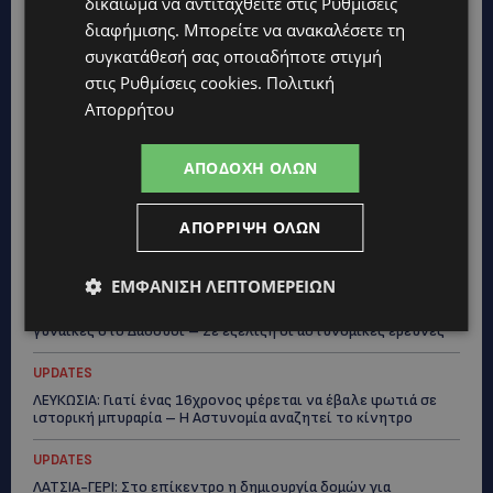
δικαίωμα να αντιταχθείτε στις
Ρυθμίσεις
διαφήμισης
. Μπορείτε να ανακαλέσετε τη
συγκατάθεσή σας οποιαδήποτε στιγμή
Topics
στις
Ρυθμίσεις cookies
.
Πολιτική
Απορρήτου
STORIES
ΓΕΝΕΘΛΙΟΣ ΗΜΕΡΑ: Η ηλικία είναι μόνο ένας αριθμός – Οι
άνθρωποι και οι στιγμές είναι η πραγματική μας ιστορία
ΑΠΟΔΟΧΉ ΌΛΩΝ
STORIES
ΕΛΕΝΑ ΑΝΤΩΝΙΑΔΟΥ: Αγώνας ζωής για τη 37χρονη μητέρα
ΑΠΌΡΡΙΨΗ ΌΛΩΝ
τριών παιδιών – Έρανος για τη θεραπεία της στην Αγγλία
ΕΜΦΆΝΙΣΗ ΛΕΠΤΟΜΕΡΕΙΏΝ
UPDATES
ΚΑΤΑΓΓΕΛΙΑ: Για άνδρα που φέρεται να παρενοχλούσε
γυναίκες στο Δασούδι – Σε εξέλιξη οι αστυνομικές έρευνες
UPDATES
ΛΕΥΚΩΣΙΑ: Γιατί ένας 16χρονος φέρεται να έβαλε φωτιά σε
ιστορική μπυραρία – Η Αστυνομία αναζητεί το κίνητρο
UPDATES
ΛΑΤΣΙΑ-ΓΕΡΙ: Στο επίκεντρο η δημιουργία δομών για