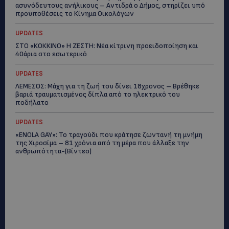
ασυνόδευτους ανήλικους – Αντιδρά ο Δήμος, στηρίζει υπό
προϋποθέσεις το Κίνημα Οικολόγων
UPDATES
ΣΤΟ «ΚΟΚΚΙΝΟ» Η ΖΕΣΤΗ: Νέα κίτρινη προειδοποίηση και
40άρια στο εσωτερικό
UPDATES
ΛΕΜΕΣΟΣ: Μάχη για τη ζωή του δίνει 18χρονος – Βρέθηκε
βαριά τραυματισμένος δίπλα από το ηλεκτρικό του
ποδήλατο
UPDATES
«ENOLA GAY»: Το τραγούδι που κράτησε ζωντανή τη μνήμη
της Χιροσίμα – 81 χρόνια από τη μέρα που άλλαξε την
ανθρωπότητα-(Bίντεο)