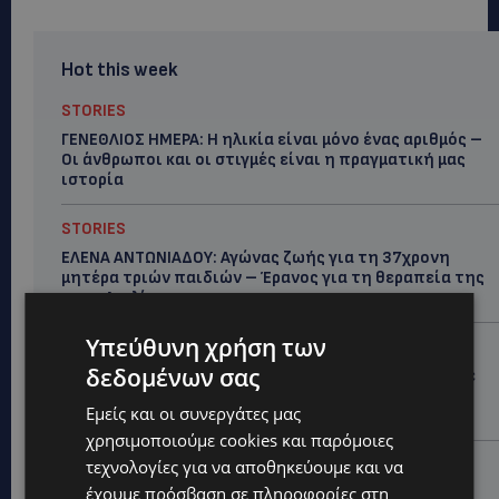
Hot this week
STORIES
ΓΕΝΕΘΛΙΟΣ ΗΜΕΡΑ: Η ηλικία είναι μόνο ένας αριθμός –
Οι άνθρωποι και οι στιγμές είναι η πραγματική μας
ιστορία
STORIES
ΕΛΕΝΑ ΑΝΤΩΝΙΑΔΟΥ: Αγώνας ζωής για τη 37χρονη
μητέρα τριών παιδιών – Έρανος για τη θεραπεία της
στην Αγγλία
Υπεύθυνη χρήση των
UPDATES
δεδομένων σας
ΚΑΤΑΓΓΕΛΙΑ: Για άνδρα που φέρεται να παρενοχλούσε
γυναίκες στο Δασούδι – Σε εξέλιξη οι αστυνομικές
Εμείς και οι συνεργάτες μας
έρευνες
χρησιμοποιούμε cookies και παρόμοιες
UPDATES
τεχνολογίες για να αποθηκεύουμε και να
έχουμε πρόσβαση σε πληροφορίες στη
ΛΕΥΚΩΣΙΑ: Γιατί ένας 16χρονος φέρεται να έβαλε