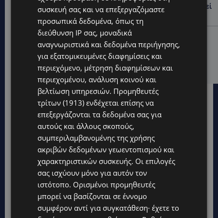
φωτιά σε ιστορική μπυραρία – Η Αστυνομία αναζητεί
συσκευή σας και να επεξεργαζόμαστε
το κίνητρο
προσωπικά δεδομένα, όπως τη
διεύθυνση IP σας, μοναδικά
UPDATES
αναγνωριστικά και δεδομένα περιήγησης,
ΛΑΤΣΙΑ-ΓΕΡΙ: Στο επίκεντρο η δημιουργία δομών για
για εξατομικευμένες διαφημίσεις και
ασυνόδευτους ανήλικους – Αντιδρά ο Δήμος,
στηρίζει υπό προϋποθέσεις το Κίνημα Οικολόγων
περιεχόμενο, μέτρηση διαφημίσεων και
περιεχομένου, ανάλυση κοινού και
βελτίωση υπηρεσιών.
Προμηθευτές
τρίτων (1913)
ενδέχεται επίσης να
επεξεργάζονται τα δεδομένα σας για
αυτούς και άλλους σκοπούς,
συμπεριλαμβανομένης της χρήσης
ακριβών δεδομένων γεωεντοπισμού και
χαρακτηριστικών συσκευής. Οι επιλογές
σας ισχύουν μόνο για αυτόν τον
ιστότοπο. Ορισμένοι προμηθευτές
μπορεί να βασίζονται σε έννομο
συμφέρον αντί για συγκατάθεση· έχετε το