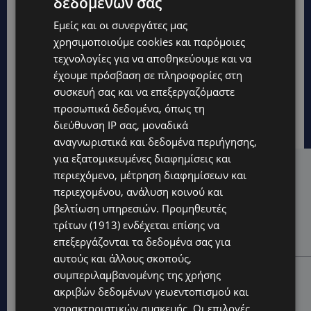
δεδομένων σας
Εμείς και οι συνεργάτες μας
χρησιμοποιούμε cookies και παρόμοιες
τεχνολογίες για να αποθηκεύουμε και να
έχουμε πρόσβαση σε πληροφορίες στη
συσκευή σας και να επεξεργαζόμαστε
προσωπικά δεδομένα, όπως τη
διεύθυνση IP σας, μοναδικά
αναγνωριστικά και δεδομένα περιήγησης,
για εξατομικευμένες διαφημίσεις και
Hot this week
περιεχόμενο, μέτρηση διαφημίσεων και
περιεχομένου, ανάλυση κοινού και
UPDATES
βελτίωση υπηρεσιών.
Προμηθευτές
ΝΟΣΟΚΟΜΕΙΟ ΛΕΜΕΣΟΥ: «Θα γινόμουν εγώ τα μάτια
τρίτων (1913)
ενδέχεται επίσης να
του» – Συγκλονίζει η μητέρα του 4χρονου Μάριου:
επεξεργάζονται τα δεδομένα σας για
«Ζούμε σε μια επικίνδυνη πόλη» -(Βίντεο)
αυτούς και άλλους σκοπούς,
UPDATES
συμπεριλαμβανομένης της χρήσης
ΤΡΑΓΩΔΙΑ ΣΤΗΝ ΞΥΛΟΦΑΓΟΥ: Η δικαστική απόφαση
ακριβών δεδομένων γεωεντοπισμού και
που κρατά τον πατέρα μακριά από την κηδεία των
χαρακτηριστικών συσκευής. Οι επιλογές