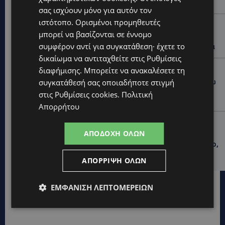
παιδιών του
σας ισχύουν μόνο για αυτόν τον
ιστότοπο. Ορισμένοι προμηθευτές
UPDATES
μπορεί να βασίζονται σε έννομο
ΑΓΙΑ ΝΑΠΑ: €25.555 στην κατοχή 34χρονου –
συμφέρον αντί για συγκατάθεση· έχετε το
Εντοπίστηκαν και αδασμολόγητα καπνικά προϊόντα
δικαίωμα να αντιταχθείτε στις
Ρυθμίσεις
UPDATES
διαφήμισης
. Μπορείτε να ανακαλέσετε τη
συγκατάθεσή σας οποιαδήποτε στιγμή
ΦΡΑΓΜΑ ΚΛΗΡΟΥ: Πήγαν για ψάρεμα και άφησαν πίσω
τους σκουπίδια – Εικόνες που προβληματίζουν-
στις
Ρυθμίσεις cookies
.
Πολιτική
(Φώτο)
Απορρήτου
LIFESTYLE
ΑΠΟΔΟΧΉ ΌΛΩΝ
ΝΙΚΟΣ ΚΑΛΟΓΕΡΟΠΟΥΛΟΣ: Έφυγε από τη ζωή ο
πολυτάλαντος καλλιτέχνης που ξεχώρισε σε θέατρο,
κινηματογράφο και τηλεόραση-(Bίντεο)
ΑΠΌΡΡΙΨΗ ΌΛΩΝ
ΕΜΦΆΝΙΣΗ ΛΕΠΤΟΜΕΡΕΙΏΝ