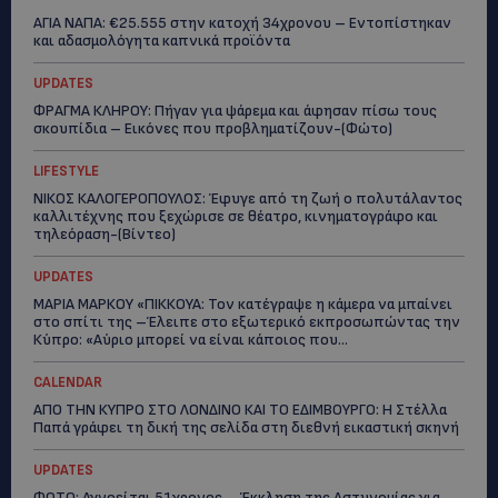
ΑΓΙΑ ΝΑΠΑ: €25.555 στην κατοχή 34χρονου – Εντοπίστηκαν
και αδασμολόγητα καπνικά προϊόντα
UPDATES
ΦΡΑΓΜΑ ΚΛΗΡΟΥ: Πήγαν για ψάρεμα και άφησαν πίσω τους
σκουπίδια – Εικόνες που προβληματίζουν-(Φώτο)
LIFESTYLE
ΝΙΚΟΣ ΚΑΛΟΓΕΡΟΠΟΥΛΟΣ: Έφυγε από τη ζωή ο πολυτάλαντος
καλλιτέχνης που ξεχώρισε σε θέατρο, κινηματογράφο και
τηλεόραση-(Bίντεο)
UPDATES
ΜΑΡΙΑ ΜΑΡΚΟΥ «ΠΙΚΚΟΥΑ: Τον κατέγραψε η κάμερα να μπαίνει
στο σπίτι της –Έλειπε στο εξωτερικό εκπροσωπώντας την
Κύπρο: «Αύριο μπορεί να είναι κάποιος που...
CALENDAR
ΑΠΟ ΤΗΝ ΚΥΠΡΟ ΣΤΟ ΛΟΝΔΙΝΟ ΚΑΙ ΤΟ ΕΔΙΜΒΟΥΡΓΟ: Η Στέλλα
Παπά γράφει τη δική της σελίδα στη διεθνή εικαστική σκηνή
UPDATES
ΦΩΤΟ: Αγνοείται 51χρονος – Έκκληση της Αστυνομίας για