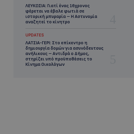
ΛΕΥΚΩΣΙΑ: Γιατί ένας 16χρονος
φέρεται να έβαλε φωτιά σε
ιστορική μπυραρία – Η Αστυνομία
αναζητεί το κίνητρο
UPDATES
ΛΑΤΣΙΑ-ΓΕΡΙ: Στο επίκεντρο η
δημιουργία δομών για ασυνόδευτους
ανήλικους – Αντιδρά ο Δήμος,
στηρίζει υπό προϋποθέσεις το
Κίνημα Οικολόγων