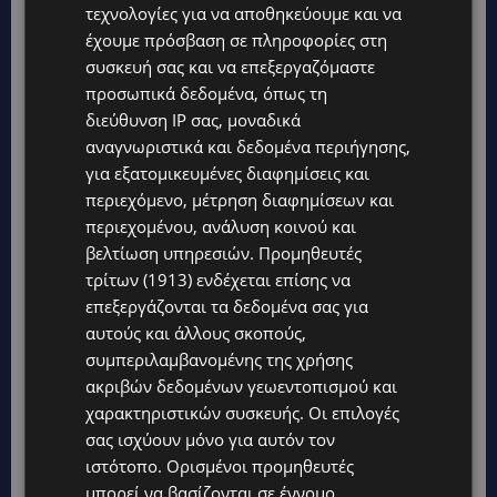
τεχνολογίες για να αποθηκεύουμε και να
έχουμε πρόσβαση σε πληροφορίες στη
συσκευή σας και να επεξεργαζόμαστε
προσωπικά δεδομένα, όπως τη
Topics
διεύθυνση IP σας, μοναδικά
αναγνωριστικά και δεδομένα περιήγησης,
VIBE NEWS
για εξατομικευμένες διαφημίσεις και
Νέος Γενικός Διευθυντής του Hilton Nicosia ο Ilio Rodoni
περιεχόμενο, μέτρηση διαφημίσεων και
περιεχομένου, ανάλυση κοινού και
VIBE NEWS
βελτίωση υπηρεσιών.
Προμηθευτές
Η Peugeot είναι ο επίσημος συνεργάτης του Φεστιβάλ
Κινηματογράφου της Βενετίας
τρίτων (1913)
ενδέχεται επίσης να
επεξεργάζονται τα δεδομένα σας για
VIBE NEWS
αυτούς και άλλους σκοπούς,
Lidl Better Living Days #summer2026: Ένα μοναδικό ταξίδι
συμπεριλαμβανομένης της χρήσης
ευεξίας, γεμάτο γεύση, ενέργεια και χαμόγελα σε όλη την
Κύπρο
ακριβών δεδομένων γεωεντοπισμού και
χαρακτηριστικών συσκευής. Οι επιλογές
ΚΑΤΟΙΚΙΔΙΑ
σας ισχύουν μόνο για αυτόν τον
ΠΑΓΚΟΣΜΙΑ ΗΜΕΡΑ ΓΑΤΑΣ: Χιλιάδες στην Κύπρο, καθεμία
μοναδική – Το χαδιάρικο τετράποδο με τη ματιά που λιώνει
ιστότοπο. Ορισμένοι προμηθευτές
καρδιές
μπορεί να βασίζονται σε έννομο