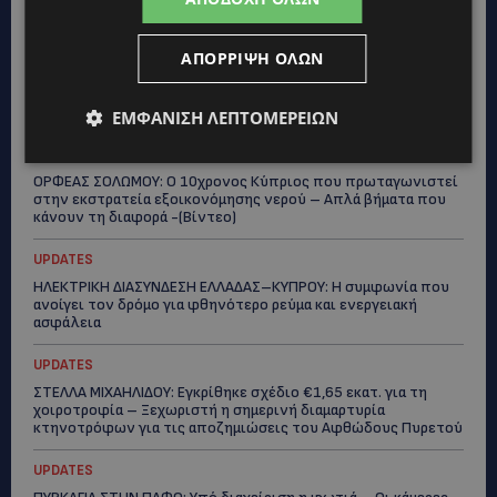
Τις έβαψαν με πορτοκαλί λαδομπογιά-(Φώτο)
UPDATES
ΑΠΌΡΡΙΨΗ ΌΛΩΝ
ΑΓΚΑΛΙΑ ΕΛΠΙΔΑΣ: «Οι εξαγγελίες δεν αρκούν» –
Συγκρατημένη αισιοδοξία για το νέο σχέδιο στήριξης των
ατόμων με αναπηρία
ΕΜΦΆΝΙΣΗ ΛΕΠΤΟΜΕΡΕΙΏΝ
STORIES
ΟΡΦΕΑΣ ΣΟΛΩΜΟΥ: Ο 10χρονος Κύπριος που πρωταγωνιστεί
στην εκστρατεία εξοικονόμησης νερού – Απλά βήματα που
κάνουν τη διαφορά -(Βίντεο)
UPDATES
ΗΛΕΚΤΡΙΚΗ ΔΙΑΣΥΝΔΕΣΗ ΕΛΛΑΔΑΣ–ΚΥΠΡΟΥ: Η συμφωνία που
ανοίγει τον δρόμο για φθηνότερο ρεύμα και ενεργειακή
ασφάλεια
UPDATES
ΣΤΕΛΛΑ ΜΙΧΑΗΛΙΔΟΥ: Εγκρίθηκε σχέδιο €1,65 εκατ. για τη
χοιροτροφία – Ξεχωριστή η σημερινή διαμαρτυρία
κτηνοτρόφων για τις αποζημιώσεις του Αφθώδους Πυρετού
UPDATES