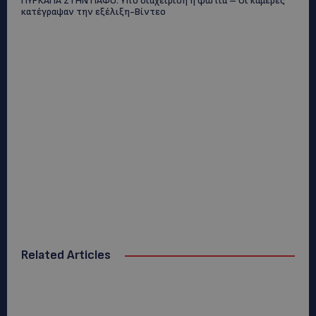
ΠΥΡΚΑΓΙΑ ΣΤΗΝ ΠΑΦΟ: Υπό διαχείριση η φωτιά – Οι κάμερες
κατέγραψαν την εξέλιξη-Βίντεο
Related Articles