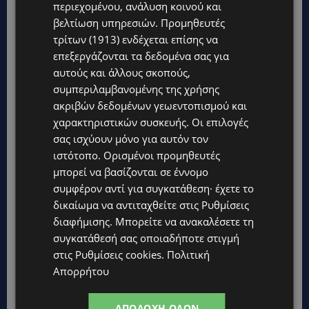
περιεχομένου, ανάλυση κοινού και
βελτίωση υπηρεσιών.
Προμηθευτές
τρίτων (1913)
ενδέχεται επίσης να
επεξεργάζονται τα δεδομένα σας για
αυτούς και άλλους σκοπούς,
συμπεριλαμβανομένης της χρήσης
ακριβών δεδομένων γεωεντοπισμού και
χαρακτηριστικών συσκευής. Οι επιλογές
Topics
σας ισχύουν μόνο για αυτόν τον
ιστότοπο. Ορισμένοι προμηθευτές
WORLD
μπορεί να βασίζονται σε έννομο
ΦΩΤΙΑ ΣΤΟΝ ΒΟΛΟ: Στις φλόγες περιοχή πάνω από το αρχαίο
συμφέρον αντί για συγκατάθεση· έχετε το
θέατρο Δημητριάδος
δικαίωμα να αντιταχθείτε στις
Ρυθμίσεις
STORIES
διαφήμισης
. Μπορείτε να ανακαλέσετε τη
ΜΑΝΩΛΗΣ ΕΜΜΑΝΟΥΗΛ: Η ιστορία της θρυλικής Corner Pub
συγκατάθεσή σας οποιαδήποτε στιγμή
που ξυπνά μνήμες δεκαετιών – Το αφιέρωμα μετά τη φωτιά-
στις
Ρυθμίσεις cookies
.
Πολιτική
(Φώτο)
Απορρήτου
UPDATES
ΘΕΣΣΑΛΟΝΙΚΗ: Σοκ από την κακοποίηση άγριων χελωνών –
ΑΠΟΔΟΧΉ ΌΛΩΝ