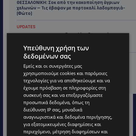
ΘΕΣΣΑΛΟΝΙΚΗ: Σοκ από την κακοποίηση άγριων
χελωνών – Τις έβαψαν με πορτοκαλί λαδομπογιά-
(Φώτο)
UPDATES
ΑΓΚΑΛΙΑ ΕΛΠΙΔΑΣ: «Οι εξαγγελίες δεν αρκούν» –
Συγκρατημένη αισιοδοξία για το νέο σχέδιο
στήριξης των ατόμων με αναπηρία
Υπεύθυνη χρήση των
δεδομένων σας
STORIES
Εμείς και οι συνεργάτες μας
ΟΡΦΕΑΣ ΣΟΛΩΜΟΥ: Ο 10χρονος Κύπριος που
πρωταγωνιστεί στην εκστρατεία εξοικονόμησης
χρησιμοποιούμε cookies και παρόμοιες
νερού – Απλά βήματα που κάνουν τη διαφορά -
τεχνολογίες για να αποθηκεύουμε και να
(Βίντεο)
έχουμε πρόσβαση σε πληροφορίες στη
συσκευή σας και να επεξεργαζόμαστε
προσωπικά δεδομένα, όπως τη
διεύθυνση IP σας, μοναδικά
αναγνωριστικά και δεδομένα περιήγησης,
για εξατομικευμένες διαφημίσεις και
περιεχόμενο, μέτρηση διαφημίσεων και