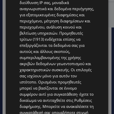
διεύθυνση IP σας, μοναδικά
VIBE NEWS
αναγνωριστικά και δεδομένα περιήγησης,
ARLA PROTEIN: Συνεχίζει να καινοτομεί με το Arla
για εξατομικευμένες διαφημίσεις και
Protein Food to Go.
περιεχόμενο, μέτρηση διαφημίσεων και
περιεχομένου, ανάλυση κοινού και
βελτίωση υπηρεσιών.
Προμηθευτές
τρίτων (1913)
ενδέχεται επίσης να
επεξεργάζονται τα δεδομένα σας για
αυτούς και άλλους σκοπούς,
συμπεριλαμβανομένης της χρήσης
ακριβών δεδομένων γεωεντοπισμού και
χαρακτηριστικών συσκευής. Οι επιλογές
σας ισχύουν μόνο για αυτόν τον
ιστότοπο. Ορισμένοι προμηθευτές
μπορεί να βασίζονται σε έννομο
συμφέρον αντί για συγκατάθεση· έχετε το
δικαίωμα να αντιταχθείτε στις
Ρυθμίσεις
διαφήμισης
. Μπορείτε να ανακαλέσετε τη
Topics
συγκατάθεσή σας οποιαδήποτε στιγμή