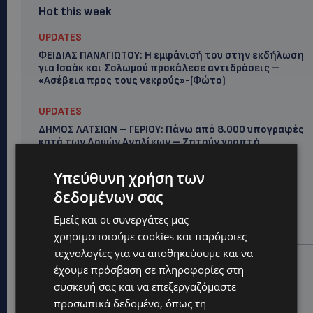
Hot this week
UPDATES
ΦΕΙΔΙΑΣ ΠΑΝΑΓΙΩΤΟΥ: Η εμφάνισή του στην εκδήλωση
για Ισαάκ και Σολωμού προκάλεσε αντιδράσεις –
«Ασέβεια προς τους νεκρούς»-(Φώτο)
UPDATES
ΔΗΜΟΣ ΛΑΤΣΙΩΝ – ΓΕΡΙΟΥ: Πάνω από 8.000 υπογραφές
κατά των Δομών Ανηλίκων – Ζητούν γραπτή
δέσμευση από το Κράτος
Υπεύθυνη χρήση των
UPDATES
δεδομένων σας
ΑΓΙΟΣ ΙΩΑΝΝΗΣ ΠΙΤΣΙΛΙΑΣ: Ξανανοίγει η πισίνα του
χωριού – Μια ανάσα δροσιάς για κατοίκους και
Εμείς και οι συνεργάτες μας
επισκέπτες
χρησιμοποιούμε cookies και παρόμοιες
τεχνολογίες για να αποθηκεύουμε και να
LIFESTYLE
έχουμε πρόσβαση σε πληροφορίες στη
ΕΛΕΝΑ ΠΑΠΑΔΟΠΟΥΛΟΥ: Από τη σκηνή στην
συσκευή σας και να επεξεργαζόμαστε
Αντιπροεδρία του ΘΟΚ – «Μεγάλη τιμή και μεγάλη
προσωπικά δεδομένα, όπως τη
ευθύνη»