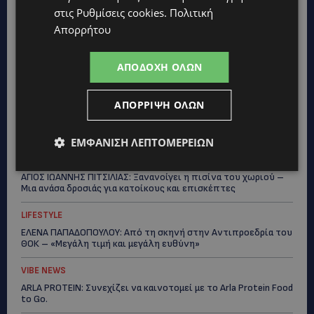
στις
Ρυθμίσεις cookies
.
Πολιτική
UPDATES
Απορρήτου
ΦΕΙΔΙΑΣ ΠΑΝΑΓΙΩΤΟΥ: Η εμφάνισή του στην εκδήλωση για
Ισαάκ και Σολωμού προκάλεσε αντιδράσεις – «Ασέβεια προς
ΑΠΟΔΟΧΉ ΌΛΩΝ
τους νεκρούς»-(Φώτο)
UPDATES
ΑΠΌΡΡΙΨΗ ΌΛΩΝ
ΔΗΜΟΣ ΛΑΤΣΙΩΝ – ΓΕΡΙΟΥ: Πάνω από 8.000 υπογραφές κατά
των Δομών Ανηλίκων – Ζητούν γραπτή δέσμευση από το
Κράτος
ΕΜΦΆΝΙΣΗ ΛΕΠΤΟΜΕΡΕΙΏΝ
UPDATES
ΑΓΙΟΣ ΙΩΑΝΝΗΣ ΠΙΤΣΙΛΙΑΣ: Ξανανοίγει η πισίνα του χωριού –
Μια ανάσα δροσιάς για κατοίκους και επισκέπτες
LIFESTYLE
ΕΛΕΝΑ ΠΑΠΑΔΟΠΟΥΛΟΥ: Από τη σκηνή στην Αντιπροεδρία του
ΘΟΚ – «Μεγάλη τιμή και μεγάλη ευθύνη»
VIBE NEWS
ARLA PROTEIN: Συνεχίζει να καινοτομεί με το Arla Protein Food
to Go.