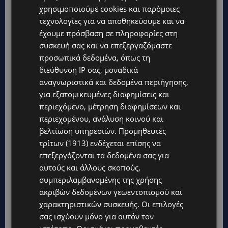
χρησιμοποιούμε cookies και παρόμοιες
τεχνολογίες για να αποθηκεύουμε και να
έχουμε πρόσβαση σε πληροφορίες στη
συσκευή σας και να επεξεργαζόμαστε
προσωπικά δεδομένα, όπως τη
διεύθυνση IP σας, μοναδικά
αναγνωριστικά και δεδομένα περιήγησης,
Topics
για εξατομικευμένες διαφημίσεις και
περιεχόμενο, μέτρηση διαφημίσεων και
UPDATES
περιεχομένου, ανάλυση κοινού και
VIRAL: Κοράκι πήρε στο κυνήγι γυναίκα – Η απρόσμενη
βελτίωση υπηρεσιών.
Προμηθευτές
επίθεση καταγράφηκε σε βίντεο
τρίτων (1913)
ενδέχεται επίσης να
επεξεργάζονται τα δεδομένα σας για
UPDATES
αυτούς και άλλους σκοπούς,
ΕΤΟΙΜΑΣΤΕΙΤΕ ΓΙΑ ΚΑΘΥΣΤΕΡΗΣΕΙΣ: Κλειστή λωρίδα στον
αυτοκινητόδρομο Αμμοχώστου – Λάρνακας
συμπεριλαμβανομένης της χρήσης
ακριβών δεδομένων γεωεντοπισμού και
UPDATES
χαρακτηριστικών συσκευής. Οι επιλογές
ΙΣΑΑΚ-ΣΟΛΩΜΟΥ: Κλείνουν συμβολικά οδοφράγματα την
σας ισχύουν μόνο για αυτόν τον
Παρασκευή – Πού και τι ώρα θα γίνουν οι δράσεις