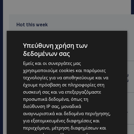
Hot this week
ΚΑΤΟΙΚΙΔΙΑ
ΠΑΓΚΟΣΜΙΑ ΗΜΕΡΑ ΓΑΤΑΣ: Χιλιάδες στην Κύπρο,
Υπεύθυνη χρήση των
καθεμία μοναδική – Το χαδιάρικο τετράποδο με τη
δεδομένων σας
ματιά που λιώνει καρδιές
Εμείς και οι συνεργάτες μας
UPDATES
χρησιμοποιούμε cookies και παρόμοιες
ΤΑΣΟΣ ΧΑΤΖΗΓΙΟΒΑΝΗΣ: Η συγκλονιστική ιστορία του
τεχνολογίες για να αποθηκεύουμε και να
12χρονου Δημήτρη και η δωρεά των 12.500 ευρώ που
έχουμε πρόσβαση σε πληροφορίες στη
του έδωσε ελπίδα
συσκευή σας και να επεξεργαζόμαστε
προσωπικά δεδομένα, όπως τη
STORIES
διεύθυνση IP σας, μοναδικά
ΕΞΩΤΙΚΑ ΖΩΑ ΣΤΗΝ ΚΥΠΡΟ: Πότε επιτρέπεται και
πότε απαγορεύεται να έχεις μαϊμού ως κατοικίδιο –
αναγνωριστικά και δεδομένα περιήγησης,
Ποια ζώα μπορείς να διατηρείς νόμιμα
για εξατομικευμένες διαφημίσεις και
περιεχόμενο, μέτρηση διαφημίσεων και
UPDATES