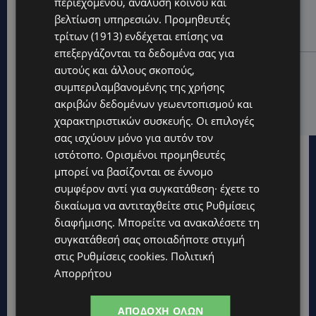
περιεχομένου, ανάλυση κοινού και
ΧΩΡΙΣ ΣΩΣΣΙΒΙΟ Η ΘΑΛΑΣΣΙΑ ΣΥΝΔΕΣΗ ΚΥΠΡΟΥ-
βελτίωση υπηρεσιών.
Προμηθευτές
ΕΛΛΑΔΑΣ: «Χωρίς επιδότηση το πλοίο δεν θα
τρίτων (1913)
ενδέχεται επίσης να
ξανασηκώσει άγκυρα»
επεξεργάζονται τα δεδομένα σας για
STORIES
αυτούς και άλλους σκοπούς,
ΜΑΡΙΝΟΣ ΚΩΝΣΤΑΝΤΙΝΙΔΗΣ: Οι πρωτοβουλίες για να
συμπεριλαμβανομένης της χρήσης
ξαναζωντανέψει η Μακαρίου και το κέντρο της
ακριβών δεδομένων γεωεντοπισμού και
Λευκωσίας-(Βίντεο)
χαρακτηριστικών συσκευής. Οι επιλογές
σας ισχύουν μόνο για αυτόν τον
ιστότοπο. Ορισμένοι προμηθευτές
μπορεί να βασίζονται σε έννομο
συμφέρον αντί για συγκατάθεση· έχετε το
δικαίωμα να αντιταχθείτε στις
Ρυθμίσεις
διαφήμισης
. Μπορείτε να ανακαλέσετε τη
συγκατάθεσή σας οποιαδήποτε στιγμή
στις
Ρυθμίσεις cookies
.
Πολιτική
Απορρήτου
ΑΠΟΔΟΧΉ ΌΛΩΝ