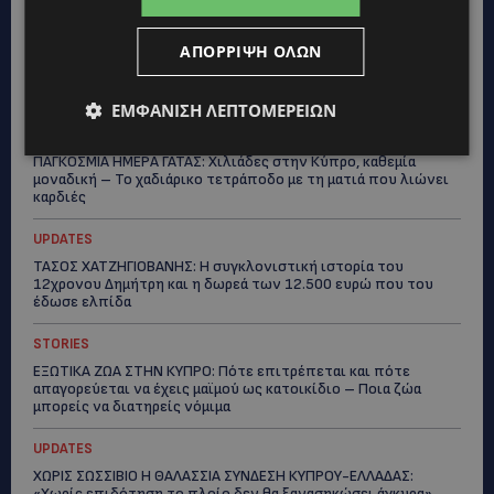
ΑΠΌΡΡΙΨΗ ΌΛΩΝ
Topics
ΕΜΦΆΝΙΣΗ ΛΕΠΤΟΜΕΡΕΙΏΝ
ΚΑΤΟΙΚΙΔΙΑ
ΠΑΓΚΟΣΜΙΑ ΗΜΕΡΑ ΓΑΤΑΣ: Χιλιάδες στην Κύπρο, καθεμία
μοναδική – Το χαδιάρικο τετράποδο με τη ματιά που λιώνει
καρδιές
UPDATES
ΤΑΣΟΣ ΧΑΤΖΗΓΙΟΒΑΝΗΣ: Η συγκλονιστική ιστορία του
12χρονου Δημήτρη και η δωρεά των 12.500 ευρώ που του
έδωσε ελπίδα
STORIES
ΕΞΩΤΙΚΑ ΖΩΑ ΣΤΗΝ ΚΥΠΡΟ: Πότε επιτρέπεται και πότε
απαγορεύεται να έχεις μαϊμού ως κατοικίδιο – Ποια ζώα
μπορείς να διατηρείς νόμιμα
UPDATES
ΧΩΡΙΣ ΣΩΣΣΙΒΙΟ Η ΘΑΛΑΣΣΙΑ ΣΥΝΔΕΣΗ ΚΥΠΡΟΥ-ΕΛΛΑΔΑΣ:
«Χωρίς επιδότηση το πλοίο δεν θα ξανασηκώσει άγκυρα»